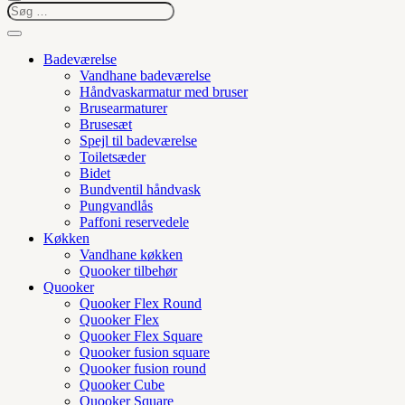
Badeværelse
Vandhane badeværelse
Håndvaskarmatur med bruser
Brusearmaturer
Brusesæt
Spejl til badeværelse
Toiletsæder
Bidet
Bundventil håndvask
Pungvandlås
Paffoni reservedele
Køkken
Vandhane køkken
Quooker tilbehør
Quooker
Quooker Flex Round
Quooker Flex
Quooker Flex Square
Quooker fusion square
Quooker fusion round
Quooker Cube
Quooker Square