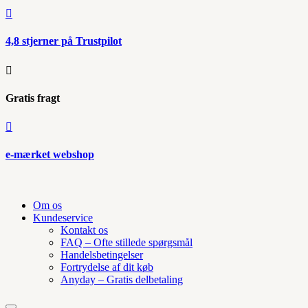

4,8 stjerner på Trustpilot

Gratis fragt

e-mærket webshop
Om os
Kundeservice
Kontakt os
FAQ – Ofte stillede spørgsmål
Handelsbetingelser
Fortrydelse af dit køb
Anyday – Gratis delbetaling