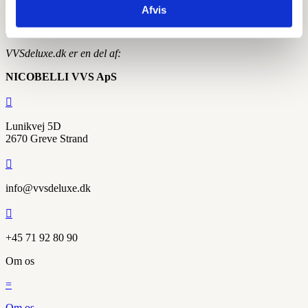
Fungerer super godt!
Afvis
VVSdeluxe.dk er en del af:
NICOBELLI VVS ApS

Lunikvej 5D
2670 Greve Strand

info@vvsdeluxe.dk

+45 71 92 80 90
Om os
=
Om os