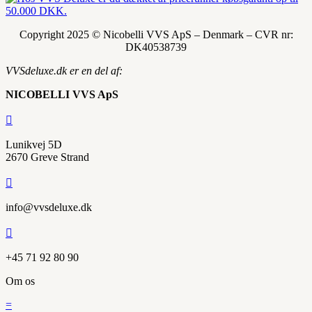
Copyright 2025 © Nicobelli VVS ApS – Denmark – CVR nr:
DK
40538739
VVSdeluxe.dk er en del af:
NICOBELLI VVS ApS

Lunikvej 5D
2670 Greve Strand

info@vvsdeluxe.dk

+45 71 92 80 90
Om os
=