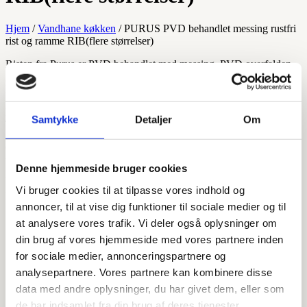
Hjem
/
Vandhane køkken
/ PURUS PVD behandlet messing rustfri
rist og ramme RIB(flere størrelser)
Risten fra Purus er PVD behandlet med messing, PVD overfalden
gør den meget modstandsdygtig overfor ridser. Passer til alle Purus
Line afløbsrender på samme længde.
Rammen skal have forbindelse med gulvafløbet og fuges tæt med
Samtykke
Detaljer
Om
TEC7 fugemasse eller lignende, brug aldrig silicone !
OBS! denne vare indeholder kun rist og ramme og IKKE
udløbshus/afløbsskål, dette skal tilkøbes separat eller i en
Denne hjemmeside bruger cookies
pakkeløsning.
Vi bruger cookies til at tilpasse vores indhold og
kr.
5.132,00
annoncer, til at vise dig funktioner til sociale medier og til
at analysere vores trafik. Vi deler også oplysninger om
1000 mm.
din brug af vores hjemmeside med vores partnere inden
for sociale medier, annonceringspartnere og
analysepartnere. Vores partnere kan kombinere disse
800 mm.
Størrelser
data med andre oplysninger, du har givet dem, eller som
de har indsamlet fra din brug af deres tjenester.