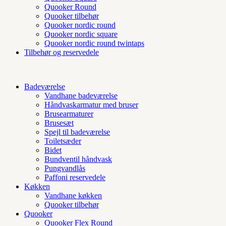
Quooker Round
Quooker tilbehør
Quooker nordic round
Quooker nordic square
Quooker nordic round twintaps
Tilbehør og reservedele
Badeværelse
Vandhane badeværelse
Håndvaskarmatur med bruser
Brusearmaturer
Brusesæt
Spejl til badeværelse
Toiletsæder
Bidet
Bundventil håndvask
Pungvandlås
Paffoni reservedele
Køkken
Vandhane køkken
Quooker tilbehør
Quooker
Quooker Flex Round