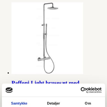
Paffoni Light brusesæt med
håndbruser
Samtykke
Detaljer
Om
Børstet Messing