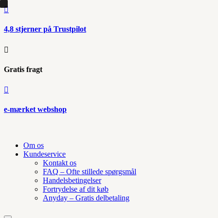

4,8 stjerner på Trustpilot

Gratis fragt

e-mærket webshop
Om os
Kundeservice
Kontakt os
FAQ – Ofte stillede spørgsmål
Handelsbetingelser
Fortrydelse af dit køb
Anyday – Gratis delbetaling