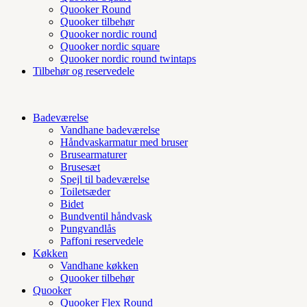
Quooker Round
Quooker tilbehør
Quooker nordic round
Quooker nordic square
Quooker nordic round twintaps
Tilbehør og reservedele
Badeværelse
Vandhane badeværelse
Håndvaskarmatur med bruser
Brusearmaturer
Brusesæt
Spejl til badeværelse
Toiletsæder
Bidet
Bundventil håndvask
Pungvandlås
Paffoni reservedele
Køkken
Vandhane køkken
Quooker tilbehør
Quooker
Quooker Flex Round