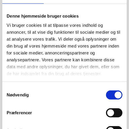
Børstet Sortkrom
Denne hjemmeside bruger cookies
Kobber
Vi bruger cookies til at tilpasse vores indhold og
Krom
annoncer, til at vise dig funktioner til sociale medier og til
Mat sort
at analysere vores trafik. Vi deler også oplysninger om
din brug af vores hjemmeside med vores partnere inden
Poleret Messing
for sociale medier, annonceringspartnere og
Sortkrom
analysepartnere. Vores partnere kan kombinere disse
data med andre oplysninger, du har givet dem, eller som
Stål look
de har indsamlet fra din brug af deres tjenester.
Prisinterval:
kr.
4.375,00
–
kr.
27.800,00
kr.4.375,00
til
Samtykkevalg
kr.27.800,00
Nødvendig
Paffoni Light Brus/Kar armatur 1/2”
afg. nedad – Inkl. brusersæt
Præferencer
Børstet Messing