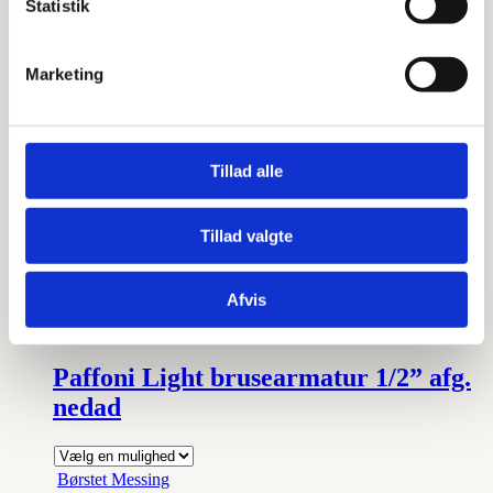
Statistik
Børstet Sortkrom
Marketing
Kobber
Krom
Mat sort
Tillad alle
Poleret Messing
Sortkrom
Tillad valgte
Stål look
Afvis
Prisinterval:
kr.
2.785,00
–
kr.
8.630,00
kr.2.785,00
til
kr.8.630,00
Paffoni Light brusearmatur 1/2” afg.
nedad
Børstet Messing