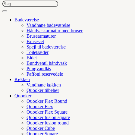
Badeværelse
Vandhane badeværelse
Håndvaskarmatur med bruser
Brusearmaturer
Brusesæt
Spejl til badeværelse
Toiletsæder
Bidet
Bundventil håndvask
Pungvandlås
Paffoni reservedele
Køkken
Vandhane køkken
Quooker tilbehør
Quooker
Quooker Flex Round
Quooker Flex
Quooker Flex Square
Quooker fusion square
Quooker fusion round
Quooker Cube
Quooker Square