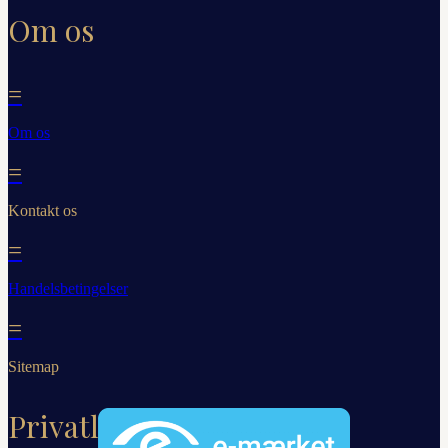
Om os
=
Om os
=
Kontakt os
=
Handelsbetingelser
=
Sitemap
Privatliv