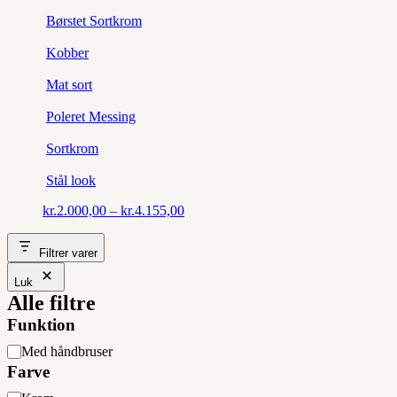
Børstet Sortkrom
Kobber
Mat sort
Poleret Messing
Sortkrom
Stål look
Prisinterval:
kr.
2.000,00
–
kr.
4.155,00
kr.2.000,00
til
Filtrer varer
kr.4.155,00
Luk
Alle filtre
Funktion
Funktion
Med håndbruser
Farve