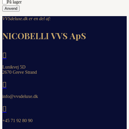
Status
På lager
Anvend
VVSdeluxe.dk er en del af:
NICOBELLI VVS ApS

Lunikvej 5D
2670 Greve Strand

info@vvsdeluxe.dk

+45 71 92 80 90