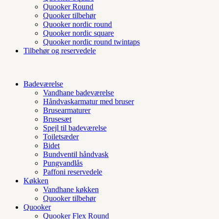
Quooker Round
Quooker tilbehør
Quooker nordic round
Quooker nordic square
Quooker nordic round twintaps
Tilbehør og reservedele
Badeværelse
Vandhane badeværelse
Håndvaskarmatur med bruser
Brusearmaturer
Brusesæt
Spejl til badeværelse
Toiletsæder
Bidet
Bundventil håndvask
Pungvandlås
Paffoni reservedele
Køkken
Vandhane køkken
Quooker tilbehør
Quooker
Quooker Flex Round