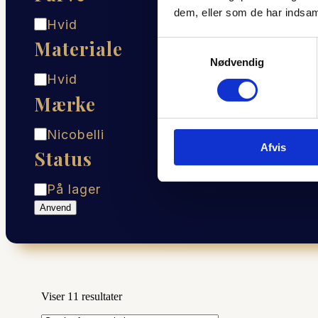
dem, eller som de har indsaml
Farve
Hvid
Materiale
Samtykkevalg
Nødvendig
Materiale
Hvid
Mærke
Mærke
Nicobelli
Afvis
Status
Status
På lager
Anvend
Sorteret
Viser 11 resultater
efter