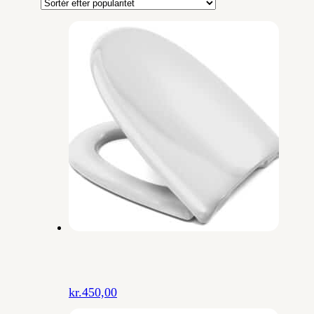
popularitet
kr.
450,00