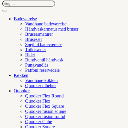
Badeværelse
Vandhane badeværelse
Håndvaskarmatur med bruser
Brusearmaturer
Brusesæt
Spejl til badeværelse
Toiletsæder
Bidet
Bundventil håndvask
Pungvandlås
Paffoni reservedele
Køkken
Vandhane køkken
Quooker tilbehør
Quooker
Quooker Flex Round
Quooker Flex
Quooker Flex Square
Quooker fusion square
Quooker fusion round
Quooker Cube
Quooker Square