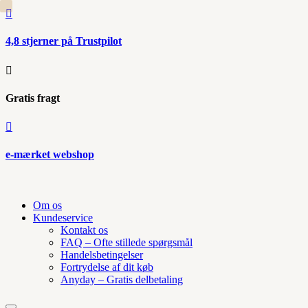

4,8 stjerner på Trustpilot

Gratis fragt

e-mærket webshop
Om os
Kundeservice
Kontakt os
FAQ – Ofte stillede spørgsmål
Handelsbetingelser
Fortrydelse af dit køb
Anyday – Gratis delbetaling