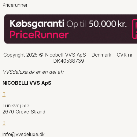
Pricerunner
Copyright 2025 © Nicobelli VVS ApS – Denmark – CVR nr:
DK
40538739
VVSdeluxe.dk er en del af:
NICOBELLI VVS ApS

Lunikvej 5D
2670 Greve Strand

info@vvsdeluxe.dk