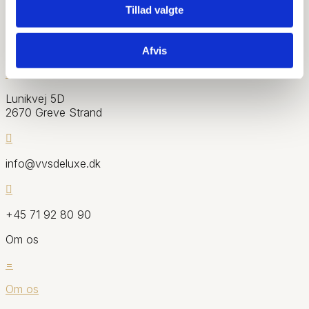
Tillad valgte
VVSdeluxe.dk er en del af:
NICOBELLI VVS ApS
Afvis

Lunikvej 5D
2670 Greve Strand

info@vvsdeluxe.dk

+45 71 92 80 90
Om os
=
Om os