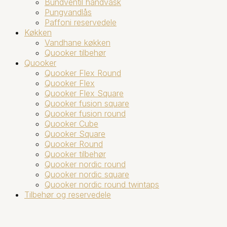
Bundventil håndvask
Pungvandlås
Paffoni reservedele
Køkken
Vandhane køkken
Quooker tilbehør
Quooker
Quooker Flex Round
Quooker Flex
Quooker Flex Square
Quooker fusion square
Quooker fusion round
Quooker Cube
Quooker Square
Quooker Round
Quooker tilbehør
Quooker nordic round
Quooker nordic square
Quooker nordic round twintaps
Tilbehør og reservedele