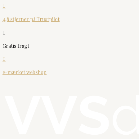

4,8 stjerner på Trustpilot

Gratis fragt

e-mærket webshop