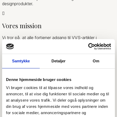
designprodukter.

Vores mission
Vi tror på, at alle fortjener adgang til VVS-artikler i
topkvalitet – uanset om du er professionel eller gør-det-
selv-entusiast. Derfor finder du hos os et nøje udvalgt
sortiment, hvor vi aldrig går på kompromis med hverken
holdbarhed eller æstetik. Vi er stolte af at føre det
Samtykke
Detaljer
Om
italienske mærke Paffoni, som er kendt for sit tidløse
design og sin lange levetid.

Denne hjemmeside bruger cookies
Vi bruger cookies til at tilpasse vores indhold og
Personlig rådgivning og service
annoncer, til at vise dig funktioner til sociale medier og til
at analysere vores trafik. Vi deler også oplysninger om
Vi sætter en ære i at yde personlig og kompetent
din brug af vores hjemmeside med vores partnere inden
rådgivning – både på telefon, mail og i vores butik i Greve.
for sociale medier, annonceringspartnere og
Vores team står klar til at hjælpe dig med alt fra