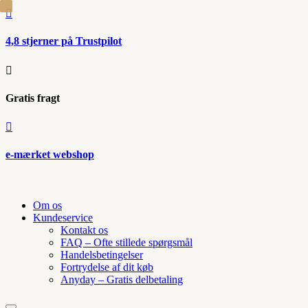

4,8 stjerner på Trustpilot

Gratis fragt

e-mærket webshop
Om os
Kundeservice
Kontakt os
FAQ – Ofte stillede spørgsmål
Handelsbetingelser
Fortrydelse af dit køb
Anyday – Gratis delbetaling