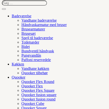
Badeværelse
Vandhane badeværelse
Håndvaskarmatur med bruser
Brusearmaturer
Brusesæt
Spejl til badeværelse
Toiletsæder
Bidet
Bundventil håndvask
Pungvandlås
Paffoni reservedele
Køkken
Vandhane køkken
Quooker tilbehør
Quooker
Quooker Flex Round
Quooker Flex
Quooker Flex Square
Quooker fusion square
Quooker fusion round
Quooker Cube
Quooker Square