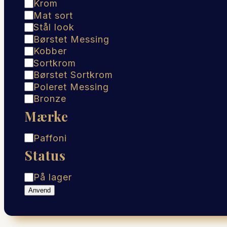
Materiale
Krom
Mat sort
Stål look
Børstet Messing
Kobber
Sortkrom
Børstet Sortkrom
Poleret Messing
Bronze
Mærke
Mærke
Paffoni
Status
Status
På lager
Anvend