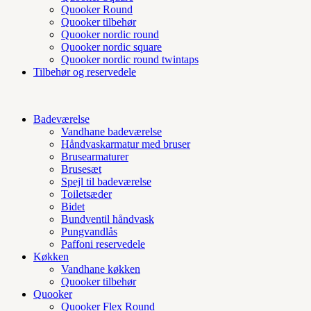
Quooker Round
Quooker tilbehør
Quooker nordic round
Quooker nordic square
Quooker nordic round twintaps
Tilbehør og reservedele
Badeværelse
Vandhane badeværelse
Håndvaskarmatur med bruser
Brusearmaturer
Brusesæt
Spejl til badeværelse
Toiletsæder
Bidet
Bundventil håndvask
Pungvandlås
Paffoni reservedele
Køkken
Vandhane køkken
Quooker tilbehør
Quooker
Quooker Flex Round