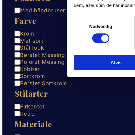
dem, eller som de har indsaml
Funktion
Med håndbruser
Farve
Samtykkevalg
Nødvendig
Farve
Krom
Mat sort
Stål look
Børstet Messing
Poleret Messing
Afvis
Kobber
Sortkrom
Børstet Sortkrom
Stilarter
Stilarter
Firkantet
Retro
Materiale