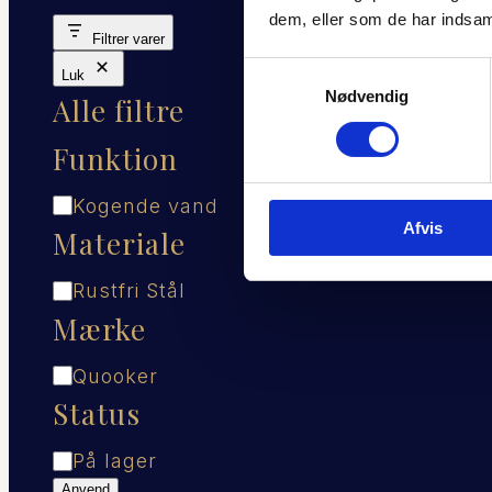
dem, eller som de har indsaml
Filtrer varer
Samtykkevalg
Luk
Nødvendig
Alle filtre
Funktion
Funktion
Kogende vand
Afvis
Materiale
Materiale
Rustfri Stål
Mærke
Mærke
Quooker
Status
Status
På lager
Anvend