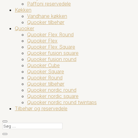
Paffoni reservedele
Køkken
Vandhane køkken
Quooker tilbehør
Quooker
Quooker Flex Round
Quooker Flex
Quooker Flex Square
Quooker fusion square
Quooker fusion round
Quooker Cube
Quooker Square
Quooker Round
Quooker tilbehør
Quooker nordic round
Quooker nordic square
Quooker nordic round twintaps
Tilbehør og reservedele