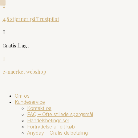

4,8 stjerner på Trustpilot

Gratis fragt

e-mærket webshop
Om os
Kundeservice
Kontakt os
FAQ – Ofte stillede spørgsmål
Handelsbetingelser
Fortrydelse af dit køb
Anyday – Gratis delbetaling