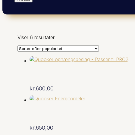
Sorteret
Viser 6 resultater
efter
popularitet
kr.
600,00
kr.
650,00