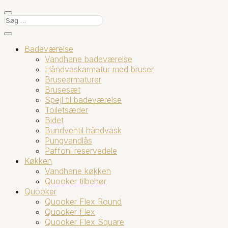
Badeværelse
Vandhane badeværelse
Håndvaskarmatur med bruser
Brusearmaturer
Brusesæt
Spejl til badeværelse
Toiletsæder
Bidet
Bundventil håndvask
Pungvandlås
Paffoni reservedele
Køkken
Vandhane køkken
Quooker tilbehør
Quooker
Quooker Flex Round
Quooker Flex
Quooker Flex Square