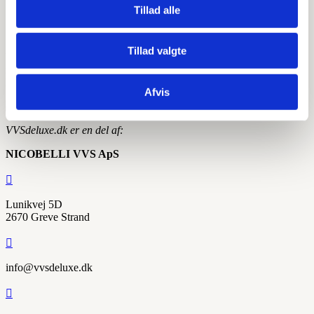
Tillad alle
Varenummer
–
Tillad valgte
Vandhanen fra VVSdeluxe kom hurtigt. En flot sort vandhane fra
italienske Paffoni med udtræk og en knap til at skifte vandstråle.
Fungerer super godt!
Afvis
VVSdeluxe.dk er en del af:
NICOBELLI VVS ApS

Lunikvej 5D
2670 Greve Strand

info@vvsdeluxe.dk
