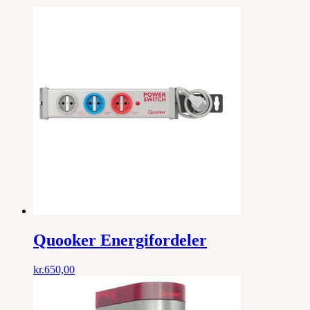
Quooker Energifordeler
kr.
650,00