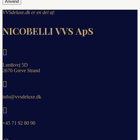
Anvend
VVSdeluxe.dk er en del af:
NICOBELLI VVS ApS

Lunikvej 5D
2670 Greve Strand

info@vvsdeluxe.dk

+45 71 92 80 90