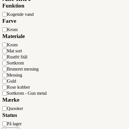
Funktion
Funktion
Kogende vand
Farve
Farve
Krom
Materiale
Materiale
Krom
Mat sort
Rustfri Stål
Sortkrom
Bruneret messing
Messing
Guld
Rose kobber
Sortkrom - Gun metal
Mærke
Mærke
Quooker
Status
Status
På lager