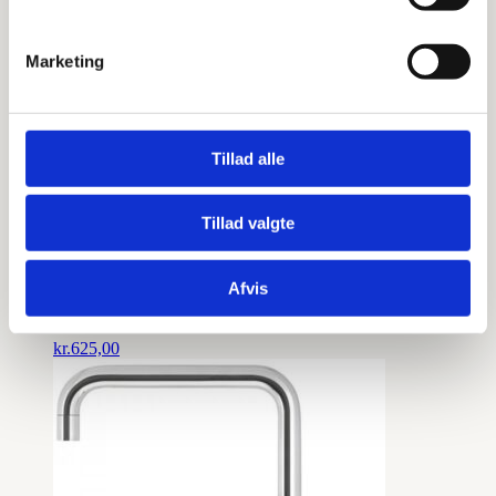
Messing
Rustfri Stål
Marketing
Prisinterval:
kr.
2.900,00
–
kr.
7.191,00
kr.2.900,00
til
kr.7.191,00
Quooker Combi+ løs beholder
Tillad alle
kr.
8.200,00
Tillad valgte
Quooker ophængsbeslag – Passer til
Afvis
PRO7 & COMBI serierne
kr.
625,00