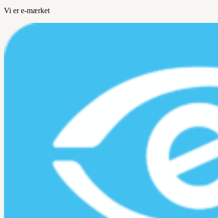
Vi er e-mærket