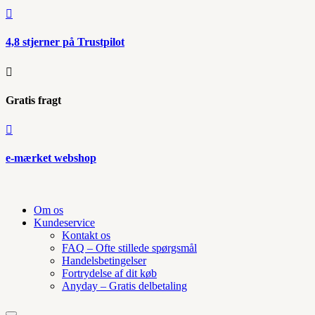

4,8 stjerner på Trustpilot

Gratis fragt

e-mærket webshop
Om os
Kundeservice
Kontakt os
FAQ – Ofte stillede spørgsmål
Handelsbetingelser
Fortrydelse af dit køb
Anyday – Gratis delbetaling