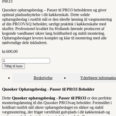
PRO3
Quooker ophængsbeslag – Passer til PRO3 beholderen og giver
optimal pladsudnyttelse i dit køkkenskab. Dette solide
ophængsbeslag i rustfrit stål er den ideelle løsning til vægmontering
af din PRO3VAQ beholder, særligt praktisk i køkkenskabe med
skuffer. Professionel kvalitet fra Hollands førende producent af
kogende vandhaner sikrer lang holdbarhed og stabil montering.
Ophængsbeslaget leveres komplet og klar til montering med alle
nødvendige dele inkluderet.
kr.
600,00
Quooker
ophængsbeslag
Tilføj til kurv
-
Passer
Beskrivelse
Yderligere informatio
til
PRO3
antal
Quooker Ophængsbeslag - Passer til PRO3 Beholder
Dette
Quooker ophængsbeslag - Passer til PRO3
er den perfekte
monteringsløsning til din Quooker PRO3vaq beholder. Fremstillet i
holdbart rustfrit stål sikrer ophængsbeslaget en sikker og stabil
vægmontering, der frigør værdifuld gulvplads i dit køkkenskab og