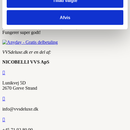
Tillad valgte
kr.
10.000,00
Afvis
Vandhanen fra VVSdeluxe kom hurtigt. En flot sort vandhane fra
italienske Paffoni med udtræk og en knap til at skifte vandstråle.
Fungerer super godt!
VVSdeluxe.dk er en del af:
NICOBELLI VVS ApS

Lunikvej 5D
2670 Greve Strand

info@vvsdeluxe.dk

+45 71 92 80 90