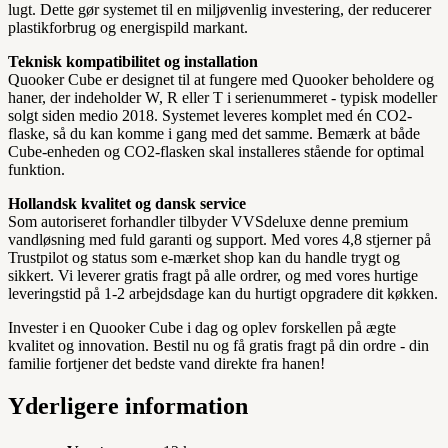
lugt. Dette gør systemet til en miljøvenlig investering, der reducerer
plastikforbrug og energispild markant.
Teknisk kompatibilitet og installation
Quooker Cube er designet til at fungere med Quooker beholdere og
haner, der indeholder W, R eller T i serienummeret - typisk modeller
solgt siden medio 2018. Systemet leveres komplet med én CO2-
flaske, så du kan komme i gang med det samme. Bemærk at både
Cube-enheden og CO2-flasken skal installeres stående for optimal
funktion.
Hollandsk kvalitet og dansk service
Som autoriseret forhandler tilbyder VVSdeluxe denne premium
vandløsning med fuld garanti og support. Med vores 4,8 stjerner på
Trustpilot og status som e-mærket shop kan du handle trygt og
sikkert. Vi leverer gratis fragt på alle ordrer, og med vores hurtige
leveringstid på 1-2 arbejdsdage kan du hurtigt opgradere dit køkken.
Invester i en Quooker Cube i dag og oplev forskellen på ægte
kvalitet og innovation. Bestil nu og få gratis fragt på din ordre - din
familie fortjener det bedste vand direkte fra hanen!
Yderligere information