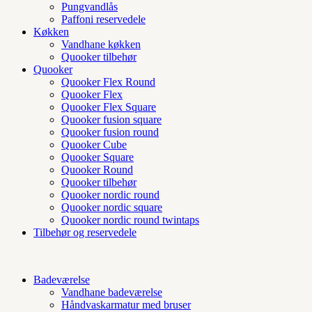
Pungvandlås
Paffoni reservedele
Køkken
Vandhane køkken
Quooker tilbehør
Quooker
Quooker Flex Round
Quooker Flex
Quooker Flex Square
Quooker fusion square
Quooker fusion round
Quooker Cube
Quooker Square
Quooker Round
Quooker tilbehør
Quooker nordic round
Quooker nordic square
Quooker nordic round twintaps
Tilbehør og reservedele
Badeværelse
Vandhane badeværelse
Håndvaskarmatur med bruser