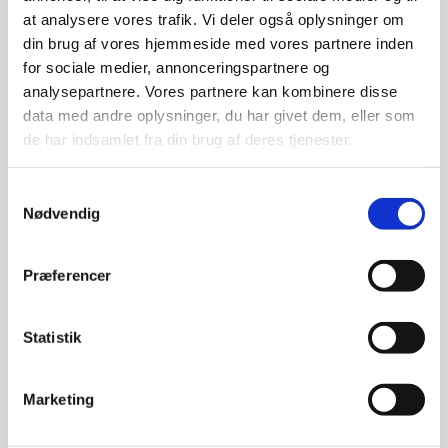
at analysere vores trafik. Vi deler også oplysninger om
din brug af vores hjemmeside med vores partnere inden
for sociale medier, annonceringspartnere og
analysepartnere. Vores partnere kan kombinere disse
data med andre oplysninger, du har givet dem, eller som
de har indsamlet fra din brug af deres tjenester.
Samtykkevalg
Nødvendig
Quooker Cube “vand med
brus”
Præferencer
Hjem
/
Quooker vandhane
/
Quooker Cube
/ Quooker Cube “vand
med brus”
Statistik
Quooker Cube er den revolutionerende løsning, der giver dig
filtreret vand og vand med brus direkte fra din køkkenhane. Som
Marketing
den eneste hane på markedet leverer dette hollandske
kvalitetssystem koldt, varmt, kogende, filtreret vand og vand med
brus – alt samlet i én elegant løsning. Med det avancerede hollow