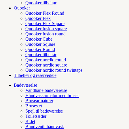
Quooker tilbehør
Quooker
Quooker Flex Round
Quooker Flex
Quooker Flex Square
Quooker fusion square
Quooker fusion round
Quooker Cube
Quooker Square
Quooker Round
Quooker tilbehør
Quooker nordic round
Quooker nordic square
Quooker nordic round twintaps
Tilbehør og reservedele
Badeværelse
Vandhane badeværelse
Håndvaskarmatur med bruser
Brusearmaturer
Brusesæt
Spejl til badeværelse
Toiletsæder
Bidet
Bundventil håndvask