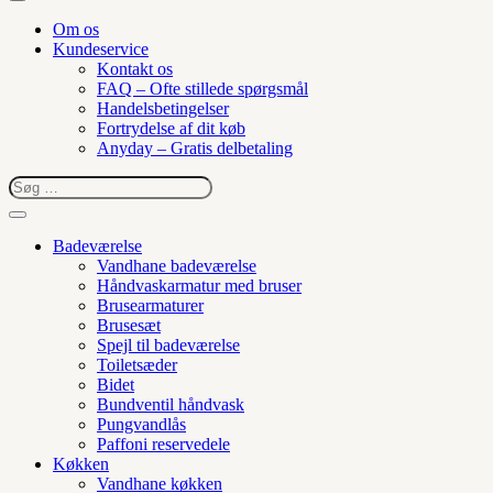
Om os
Kundeservice
Kontakt os
FAQ – Ofte stillede spørgsmål
Handelsbetingelser
Fortrydelse af dit køb
Anyday – Gratis delbetaling
Badeværelse
Vandhane badeværelse
Håndvaskarmatur med bruser
Brusearmaturer
Brusesæt
Spejl til badeværelse
Toiletsæder
Bidet
Bundventil håndvask
Pungvandlås
Paffoni reservedele
Køkken
Vandhane køkken