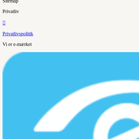
Sitemap
Privatliv

Privatlivspolitik
Vi er e-mærket