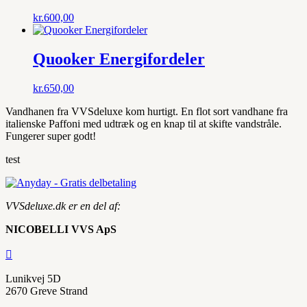
kr.
600,00
Quooker Energifordeler
kr.
650,00
Vandhanen fra VVSdeluxe kom hurtigt. En flot sort vandhane fra
italienske Paffoni med udtræk og en knap til at skifte vandstråle.
Fungerer super godt!
test
VVSdeluxe.dk er en del af:
NICOBELLI VVS ApS

Lunikvej 5D
2670 Greve Strand