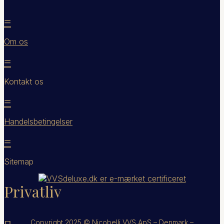
=
Om os
=
Kontakt os
=
Handelsbetingelser
=
Sitemap
Privatliv
Copyright 2025 © Nicobelli VVS ApS – Denmark –