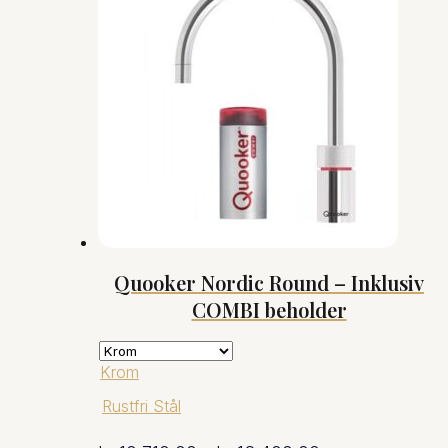
til
kr.11.083,00
Quooker Nordic Round – Inklusiv
COMBI beholder
Krom
Rustfri Stål