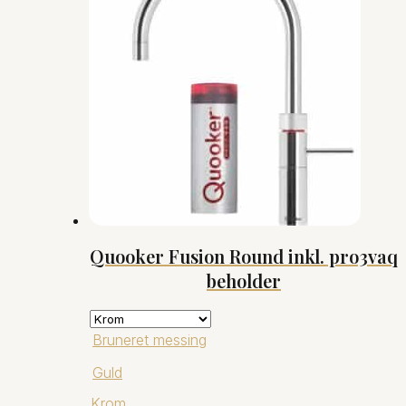
til
kr.7.191,00
Quooker Fusion Round inkl. pro3vaq
beholder
Bruneret messing
Guld
Krom