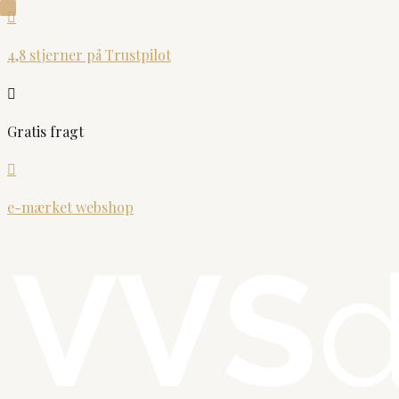

4,8 stjerner på Trustpilot

Gratis fragt

e-mærket webshop