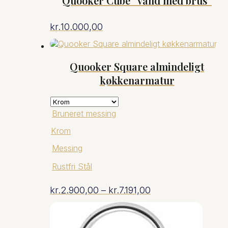
Quooker Cube “vand med brus”
kr.
10.000,00
Quooker Square almindeligt
køkkenarmatur
Bruneret messing
Krom
Messing
Rustfri Stål
Prisinterval:
kr.
2.900,00
–
kr.
7.191,00
kr.2.900,00