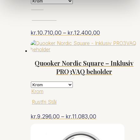
Krom
Rustfri Stål
Prisinterval:
kr.
10.710,00
–
kr.
12.400,00
kr.10.710,00
til
Quooker Nordic Square – Inklusiv
PRO3VAQ beholder
kr.12.400,00
Krom
Rustfri Stål
Prisinterval:
kr.
9.296,00
–
kr.
11.083,00
kr.9.296,00