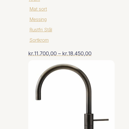
Mat sort
Messing
Rustfri Stål
Sortkrom
Prisinterval:
kr.
11.700,00
–
kr.
18.450,00
kr.11.700,00
til
kr.18.450,00