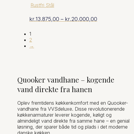
Rustfri Stål
Prisinterval:
kr.
13.875,00
–
kr.
20.000,00
kr.13.875,00
1
2
→
til
kr.20.000,00
Quooker vandhane – kogende
vand direkte fra hanen
Oplev fremtidens køkkenkomfort med en Quooker-
vandhane fra VVSdeluxe. Disse revolutionerende
køkkenarmaturer leverer kogende, køligt og
almindeligt vand direkte fra samme hane – en genial
løsning, der sparer både tid og plads i det moderne
danske køkken.