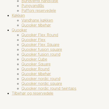
Bundventil håndvask
Pungvandlås
Paffoni reservedele
Køkken
Vandhane køkken
Quooker tilbehør
Quooker
Quooker Flex Round
Quooker Flex
Quooker Flex Square
Quooker fusion square
Quooker fusion round
Quooker Cube
Quooker Square
Quooker Round
Quooker tilbehør
Quooker nordic round
Quooker nordic square
Quooker nordic round twintaps
Tilbehør og reservedele