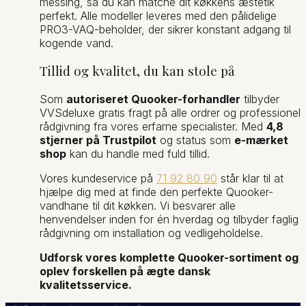
messing, så du kan matche dit køkkens æstetik
perfekt. Alle modeller leveres med den pålidelige
PRO3-VAQ-beholder, der sikrer konstant adgang til
kogende vand.
Tillid og kvalitet, du kan stole på
Som
autoriseret Quooker-forhandler
tilbyder
VVSdeluxe gratis fragt på alle ordrer og professionel
rådgivning fra vores erfarne specialister. Med
4,8
stjerner på Trustpilot
og status som
e-mærket
shop
kan du handle med fuld tillid.
Vores kundeservice på
71 92 80 90
står klar til at
hjælpe dig med at finde den perfekte Quooker-
vandhane til dit køkken. Vi besvarer alle
henvendelser inden for én hverdag og tilbyder faglig
rådgivning om installation og vedligeholdelse.
Udforsk vores komplette Quooker-sortiment og
oplev forskellen på ægte dansk
kvalitetsservice.