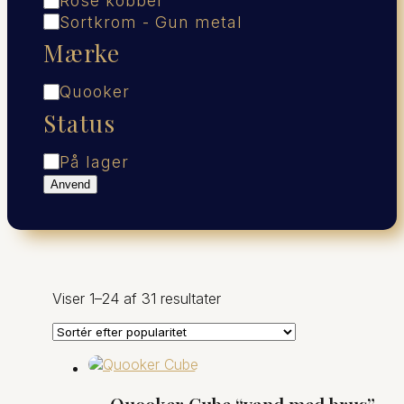
Rose kobber
Sortkrom - Gun metal
Mærke
Mærke
Quooker
Status
Status
På lager
Anvend
Sorteret
Viser 1–24 af 31 resultater
efter
popularitet