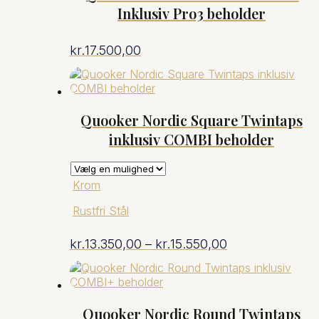
Inklusiv Pro3 beholder
kr.7.191,00
kr.
17.500,00
Quooker Nordic Square Twintaps
inklusiv COMBI beholder
Krom
Rustfri Stål
Prisinterval:
kr.
13.350,00
–
kr.
15.550,00
kr.13.350,00
til
Quooker Nordic Round Twintaps