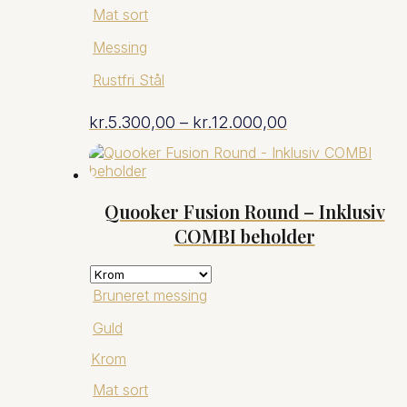
Mat sort
Messing
Rustfri Stål
Prisinterval:
kr.
5.300,00
–
kr.
12.000,00
kr.5.300,00
til
Quooker Fusion Round – Inklusiv
COMBI beholder
kr.12.000,00
Bruneret messing
Guld
Krom
Mat sort