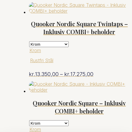
kr.13.350,00
til
Quooker Nordic Square Twintaps –
Inklusiv COMBI+ beholder
kr.15.550,00
Krom
Rustfri Stål
Prisinterval:
kr.
13.350,00
–
kr.
17.275,00
kr.13.350,00
til
Quooker Nordic Square – Inklusiv
COMBI+ beholder
kr.17.275,00
Krom