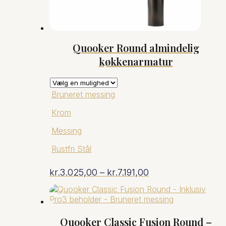
Quooker Round almindelig
køkkenarmatur
Bruneret messing
Krom
Messing
Rustfri Stål
Prisinterval:
kr.
3.025,00
–
kr.
7.191,00
kr.3.025,00
til
Quooker Classic Fusion Round –