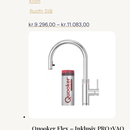
Krom
Rustfri Stål
Prisinterval:
kr.
9.296,00
–
kr.
11.083,00
kr.9.296,00
til
kr.11.083,00
Quooker Flex – Inklusiv PRO3VAQ