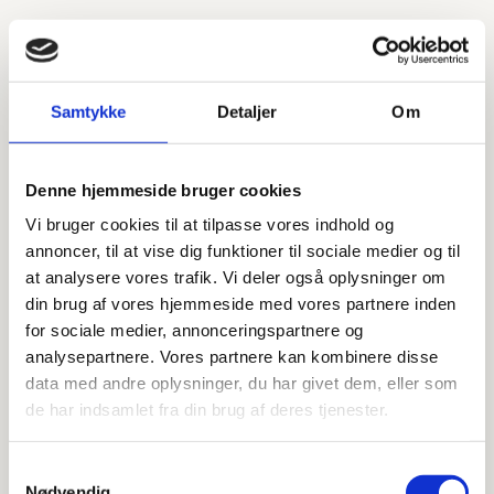
Rustfri Stål
Prisinterval:
kr.
10.400,00
–
kr.
12.400,00
Samtykke
Detaljer
Om
kr.10.400,00
til
Quooker Nordic Square – Inklusiv
Denne hjemmeside bruger cookies
COMBI beholder
Vi bruger cookies til at tilpasse vores indhold og
kr.12.400,00
annoncer, til at vise dig funktioner til sociale medier og til
at analysere vores trafik. Vi deler også oplysninger om
Krom
din brug af vores hjemmeside med vores partnere inden
Rustfri Stål
for sociale medier, annonceringspartnere og
analysepartnere. Vores partnere kan kombinere disse
Prisinterval:
kr.
10.400,00
–
kr.
12.400,00
data med andre oplysninger, du har givet dem, eller som
de har indsamlet fra din brug af deres tjenester.
kr.10.400,00
Quooker Fusion Square – Inklusiv
Samtykkevalg
til
PRO3VAQ beholder
Nødvendig