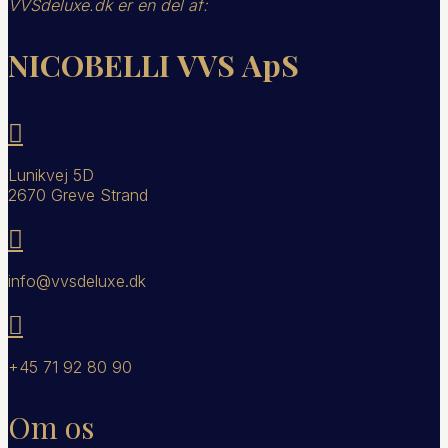
VVSdeluxe.dk er en del af:
NICOBELLI VVS ApS

Lunikvej 5D
2670 Greve Strand

info@vvsdeluxe.dk

+45 71 92 80 90
Om os