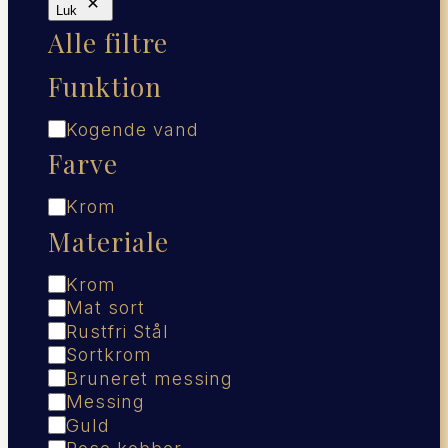
Luk
Alle filtre
Funktion
Funktion
Kogende vand
Farve
Farve
Krom
Materiale
Materiale
Krom
Mat sort
Rustfri Stål
Sortkrom
Bruneret messing
Messing
Guld