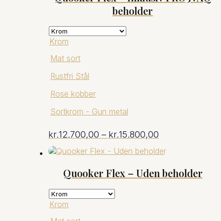
beholder
Krom
Mat sort
Rustfri Stål
Rose kobber
Sortkrom - Gun metal
Prisinterval:
kr.
12.700,00
–
kr.
15.800,00
kr.12.700,00
Quooker Flex – Uden beholder
til
kr.15.800,00
Krom
Mat sort