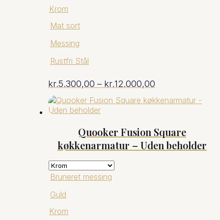
Krom
Mat sort
Messing
Rustfri Stål
Prisinterval:
kr.
5.300,00
–
kr.
12.000,00
kr.5.300,00
til
Quooker Fusion Square
køkkenarmatur – Uden beholder
kr.12.000,00
Bruneret messing
Guld
Krom