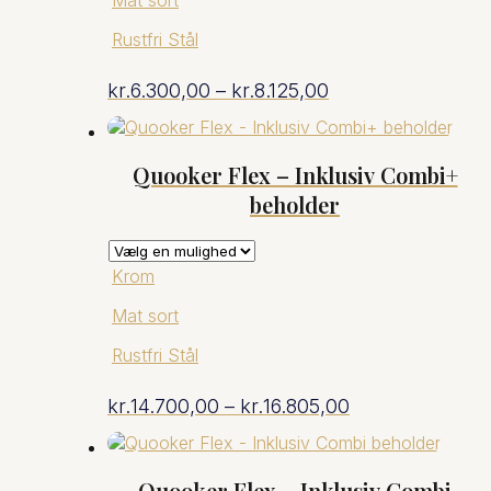
Rustfri Stål
Prisinterval:
kr.
6.300,00
–
kr.
8.125,00
kr.6.300,00
Quooker Flex – Inklusiv Combi+
til
beholder
kr.8.125,00
Krom
Mat sort
Rustfri Stål
Prisinterval:
kr.
14.700,00
–
kr.
16.805,00
kr.14.700,00
Quooker Flex – Inklusiv Combi