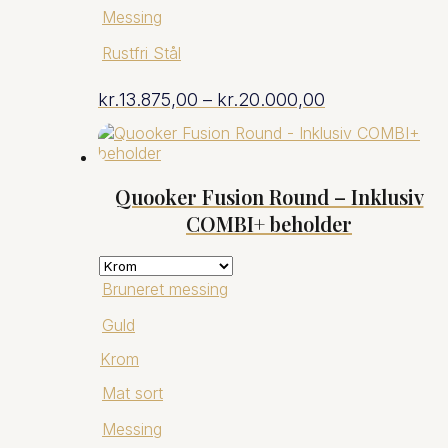
Messing
Rustfri Stål
Prisinterval:
kr.
13.875,00
–
kr.
20.000,00
kr.13.875,00
til
Quooker Fusion Round – Inklusiv
COMBI+ beholder
kr.20.000,00
Bruneret messing
Guld
Krom
Mat sort
Messing