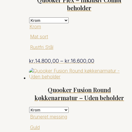
til
beholder
kr.16.805,00
Krom
Mat sort
Rustfri Stål
Prisinterval:
kr.
14.800,00
–
kr.
16.600,00
kr.14.800,00
til
Quooker Fusion Round
køkkenarmatur – Uden beholder
kr.16.600,00
Bruneret messing
Guld