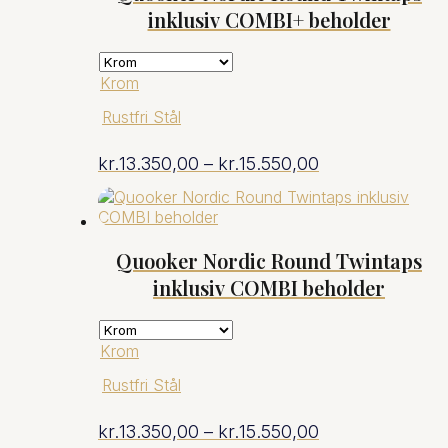
inklusiv COMBI+ beholder
kr.15.550,00
Krom
Rustfri Stål
Prisinterval:
kr.
13.350,00
–
kr.
15.550,00
kr.13.350,00
til
Quooker Nordic Round Twintaps
inklusiv COMBI beholder
kr.15.550,00
Krom
Rustfri Stål
Prisinterval:
kr.
13.350,00
–
kr.
15.550,00