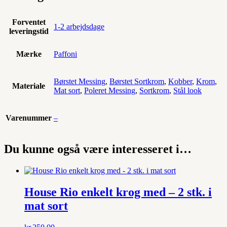
Forventet
1-2 arbejdsdage
leveringstid
Mærke
Paffoni
Børstet Messing
,
Børstet Sortkrom
,
Kobber
,
Krom
,
Materiale
Mat sort
,
Poleret Messing
,
Sortkrom
,
Stål look
Varenummer
–
Du kunne også være interesseret i…
House Rio enkelt krog med – 2 stk. i
mat sort