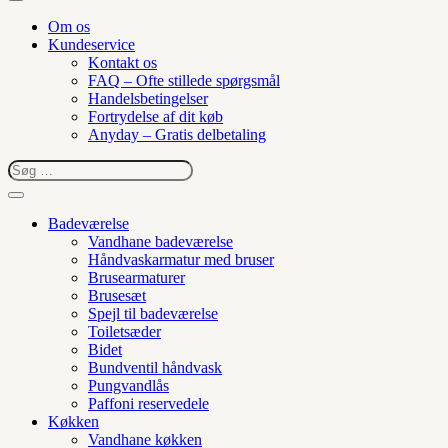
Om os
Kundeservice
Kontakt os
FAQ – Ofte stillede spørgsmål
Handelsbetingelser
Fortrydelse af dit køb
Anyday – Gratis delbetaling
Badeværelse
Vandhane badeværelse
Håndvaskarmatur med bruser
Brusearmaturer
Brusesæt
Spejl til badeværelse
Toiletsæder
Bidet
Bundventil håndvask
Pungvandlås
Paffoni reservedele
Køkken
Vandhane køkken