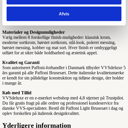
Brusesættet kommer med en 755mm høj bruserstang og inkluderer
et kvalitetsbrusehoved samt 1,5m bruseslange. Den præcise
centerafstand på 698mm gør installationen nem og sikrer
Afvis
kompatibilitet med de fleste eksisterende installationer i danske
badeværelser.
Materialer og Designmuligheder
Vælg mellem 8 forskellige finish-muligheder: klassisk krom,
moderne sortkrom, børstet sortkrom, stål-look, poleret messing,
børstet messing, kobber og mat sort. Hver finish er omhyggeligt
udført for at sikre både holdbarhed og æstetisk appel.
Kvalitet og Garanti
Som autoriseret Paffoni-forhandler i Danmark tilbyder VVSdeluxe 5
års garanti på alle Paffoni Brusesæt. Dette italienske kvalitetsmærke
er kendt for sin pålidelige konstruktion og tidløse design, der holder
i mange år.
Køb med Tillid
VVSdeluxe er en e-mærket webshop med 4,8 stjerner på Trustpilot.
Du får gratis fragt på alle ordrer og professionel kundeservice fra
danske VVS-specialister. Bestil dit Paffoni Light Brusesæt i dag og
oplev forskellen på italiensk designkvalitet.
Yderligere information