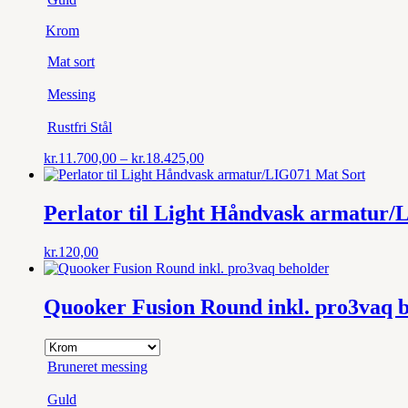
Krom
Mat sort
Messing
Rustfri Stål
Prisinterval:
kr.
11.700,00
–
kr.
18.425,00
kr.11.700,00
til
kr.18.425,00
Perlator til Light Håndvask armatur/
kr.
120,00
Quooker Fusion Round inkl. pro3vaq 
Bruneret messing
Guld