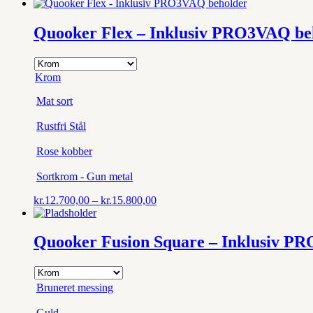
kr.5.300,00
til
kr.12.000,00
Quooker Flex – Inklusiv PRO3VAQ be
Krom
Mat sort
Rustfri Stål
Rose kobber
Sortkrom - Gun metal
Prisinterval:
kr.
12.700,00
–
kr.
15.800,00
kr.12.700,00
til
kr.15.800,00
Quooker Fusion Square – Inklusiv P
Bruneret messing
Guld