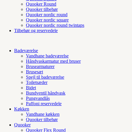
Quooker Round
Quooker tilbehør
Quooker nordic round
Quooker nordic square
Quooker nordic round twintaps
Tilbehør og reservedele
Badeværelse
Vandhane badeværelse
Håndvaskarmatur med bruser
Brusearmaturer
Brusesæt
Spejl til badeværelse
Toiletsæder
Bidet
Bundventil håndvask
Pungvandlås
Paffoni reservedele
Køkken
Vandhane køkken
Quooker tilbehør
Quooker
Quooker Flex Round