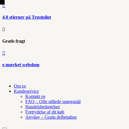

4,8 stjerner på Trustpilot

Gratis fragt

e-mærket webshop
Om os
Kundeservice
Kontakt os
FAQ – Ofte stillede spørgsmål
Handelsbetingelser
Fortrydelse af dit køb
Anyday – Gratis delbetaling