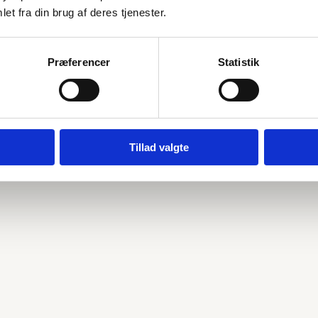
et fra din brug af deres tjenester.
rt
Præferencer
Statistik
r – Uden beholder
Tillad valgte