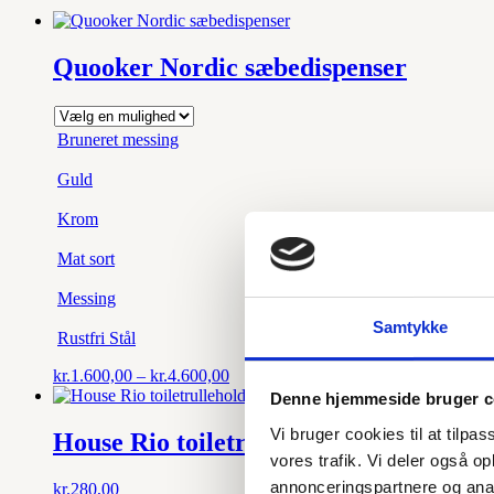
Quooker Nordic sæbedispenser
Bruneret messing
Guld
Krom
Mat sort
Messing
Samtykke
Rustfri Stål
Prisinterval:
kr.
1.600,00
–
kr.
4.600,00
kr.1.600,00
Denne hjemmeside bruger c
til
Vi bruger cookies til at tilpas
kr.4.600,00
House Rio toiletrulleholder i mat sort
vores trafik. Vi deler også 
annonceringspartnere og anal
kr.
280,00