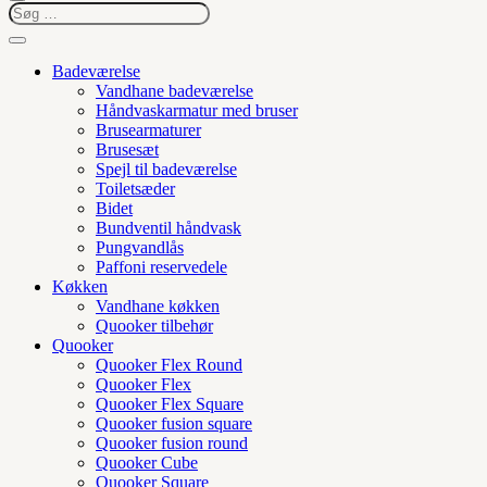
Badeværelse
Vandhane badeværelse
Håndvaskarmatur med bruser
Brusearmaturer
Brusesæt
Spejl til badeværelse
Toiletsæder
Bidet
Bundventil håndvask
Pungvandlås
Paffoni reservedele
Køkken
Vandhane køkken
Quooker tilbehør
Quooker
Quooker Flex Round
Quooker Flex
Quooker Flex Square
Quooker fusion square
Quooker fusion round
Quooker Cube
Quooker Square