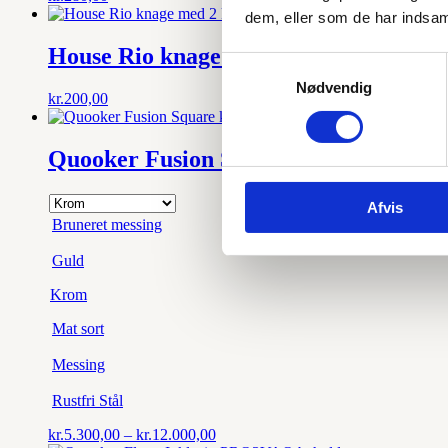
dem, eller som de har indsaml
House Rio knage med 2 kroge i mat so
Samtykkevalg
Nødvendig
kr.
200,00
Quooker Fusion Square køkkenarmatu
Afvis
Bruneret messing
Guld
Krom
Mat sort
Messing
Rustfri Stål
Prisinterval:
kr.
5.300,00
–
kr.
12.000,00