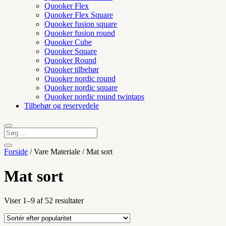
Quooker Flex
Quooker Flex Square
Quooker fusion square
Quooker fusion round
Quooker Cube
Quooker Square
Quooker Round
Quooker tilbehør
Quooker nordic round
Quooker nordic square
Quooker nordic round twintaps
Tilbehør og reservedele
Forside
/ Vare Materiale / Mat sort
Mat sort
Sorteret
Viser 1–9 af 52 resultater
efter
popularitet