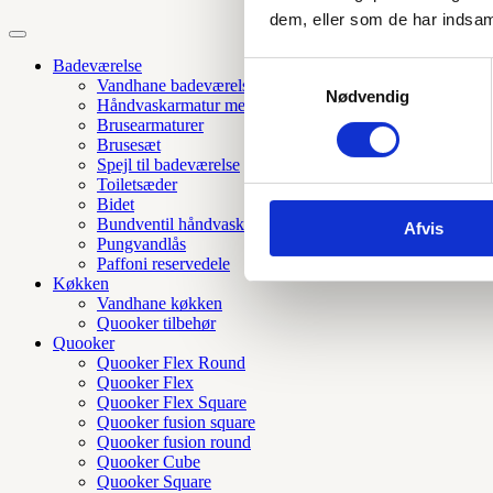
dem, eller som de har indsaml
Badeværelse
Samtykkevalg
Vandhane badeværelse
Nødvendig
Håndvaskarmatur med bruser
Brusearmaturer
Brusesæt
Spejl til badeværelse
Toiletsæder
Bidet
Bundventil håndvask
Afvis
Pungvandlås
Paffoni reservedele
Køkken
Vandhane køkken
Quooker tilbehør
Quooker
Quooker Flex Round
Quooker Flex
Quooker Flex Square
Quooker fusion square
Quooker fusion round
Quooker Cube
Quooker Square