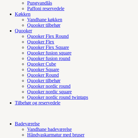
Pungvandlås
Paffoni reservedele
Køkken
Vandhane køkken
Quooker tilbehør
Quooker
Quooker Flex Round
Quooker Flex
Quooker Flex Square
Quooker fusion square
Quooker fusion round
Quooker Cube
Quooker Square
Quooker Round
Quooker tilbehør
Quooker nordic round
Quooker nordic square
Quooker nordic round twintaps
Tilbehør og reservedele
Badeværelse
Vandhane badeværelse
Håndvaskarmatur med bruser