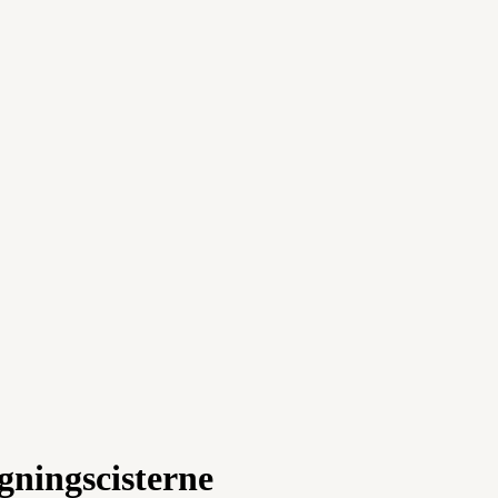
gningscisterne