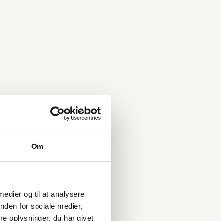
Om
 medier og til at analysere
nden for sociale medier,
e oplysninger, du har givet