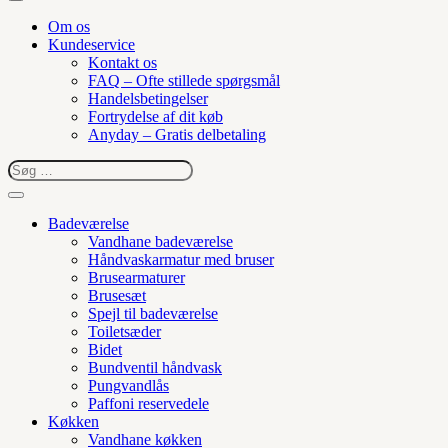
Om os
Kundeservice
Kontakt os
FAQ – Ofte stillede spørgsmål
Handelsbetingelser
Fortrydelse af dit køb
Anyday – Gratis delbetaling
Badeværelse
Vandhane badeværelse
Håndvaskarmatur med bruser
Brusearmaturer
Brusesæt
Spejl til badeværelse
Toiletsæder
Bidet
Bundventil håndvask
Pungvandlås
Paffoni reservedele
Køkken
Vandhane køkken