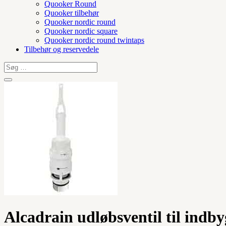
Quooker Round
Quooker tilbehør
Quooker nordic round
Quooker nordic square
Quooker nordic round twintaps
Tilbehør og reservedele
Alcadrain udløbsventil til indby