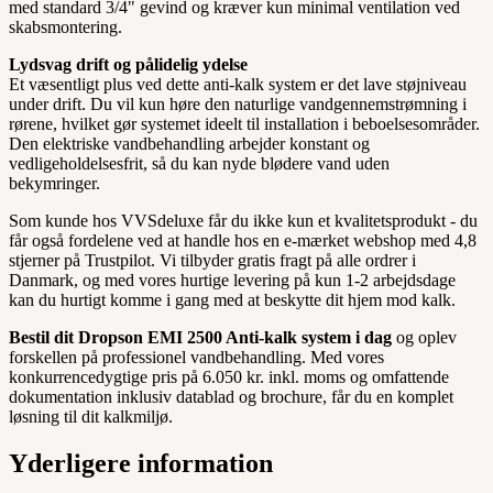
med standard 3/4" gevind og kræver kun minimal ventilation ved
skabsmontering.
Lydsvag drift og pålidelig ydelse
Et væsentligt plus ved dette anti-kalk system er det lave støjniveau
under drift. Du vil kun høre den naturlige vandgennemstrømning i
rørene, hvilket gør systemet ideelt til installation i beboelsesområder.
Den elektriske vandbehandling arbejder konstant og
vedligeholdelsesfrit, så du kan nyde blødere vand uden
bekymringer.
Som kunde hos VVSdeluxe får du ikke kun et kvalitetsprodukt - du
får også fordelene ved at handle hos en e-mærket webshop med 4,8
stjerner på Trustpilot. Vi tilbyder gratis fragt på alle ordrer i
Danmark, og med vores hurtige levering på kun 1-2 arbejdsdage
kan du hurtigt komme i gang med at beskytte dit hjem mod kalk.
Bestil dit Dropson EMI 2500 Anti-kalk system i dag
og oplev
forskellen på professionel vandbehandling. Med vores
konkurrencedygtige pris på 6.050 kr. inkl. moms og omfattende
dokumentation inklusiv datablad og brochure, får du en komplet
løsning til dit kalkmiljø.
Yderligere information