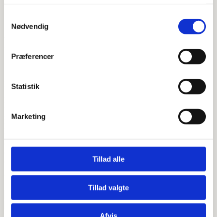
Samtykkevalg
Nødvendig
Dropson EMI 2500 Anti-kalk
system
Præferencer
Hjem
/
Anti-kalk
/ Dropson EMI 2500 Anti-kalk system
Statistik
Dropson EMI 2500 Anti-kalk system er en professionel elektrisk
vandbehandlingsløsning med en maksimal kapacitet på 2,5
Marketing
m³/timen. Dette avancerede beskyttelsesanlæg fjerner eksisterende
kalkaflejringer og forhindrer ny kalkdannelse i alle dine
vandinstallationer, fra badeværelse til vaskemaskine. Den kompakte
enhed (27x17x6 cm) kan monteres fleksibelt både stående, liggende
eller på bagsiden med 3/4″ tilslutning. Med et lavt støjniveau og
Tillad alle
effektiv kalkbeskyttelse er dette den ideelle løsning for danske hjem.
kr.
6.050,00
Tillad valgte
Dropson
EMI
Tilføj til kurv
2500
Afvis