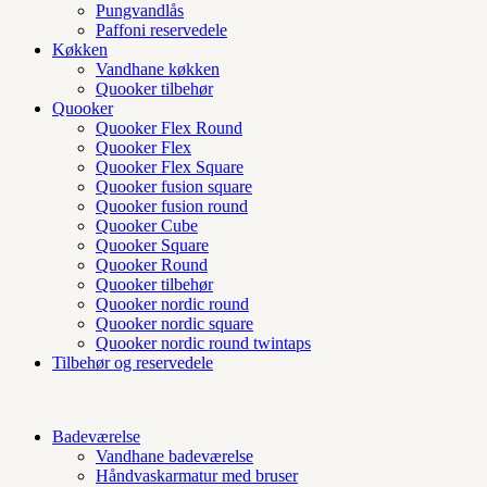
Pungvandlås
Paffoni reservedele
Køkken
Vandhane køkken
Quooker tilbehør
Quooker
Quooker Flex Round
Quooker Flex
Quooker Flex Square
Quooker fusion square
Quooker fusion round
Quooker Cube
Quooker Square
Quooker Round
Quooker tilbehør
Quooker nordic round
Quooker nordic square
Quooker nordic round twintaps
Tilbehør og reservedele
Badeværelse
Vandhane badeværelse
Håndvaskarmatur med bruser