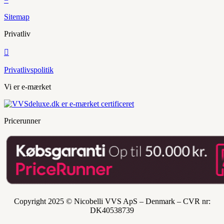
Sitemap
Privatliv

Privatlivspolitik
Vi er e-mærket
Pricerunner
Copyright 2025 © Nicobelli VVS ApS – Denmark – CVR nr:
DK
40538739