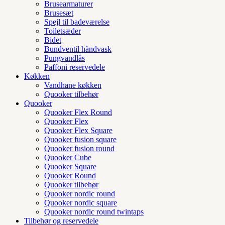
Brusearmaturer
Brusesæt
Spejl til badeværelse
Toiletsæder
Bidet
Bundventil håndvask
Pungvandlås
Paffoni reservedele
Køkken
Vandhane køkken
Quooker tilbehør
Quooker
Quooker Flex Round
Quooker Flex
Quooker Flex Square
Quooker fusion square
Quooker fusion round
Quooker Cube
Quooker Square
Quooker Round
Quooker tilbehør
Quooker nordic round
Quooker nordic square
Quooker nordic round twintaps
Tilbehør og reservedele