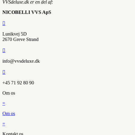
VVSdeluxe.dk er en del af:
NICOBELLI VVS ApS

Lunikvej 5D
2670 Greve Strand

info@vvsdeluxe.dk

+45 71 92 80 90
Om os
=
Om os
=
Kontakt os