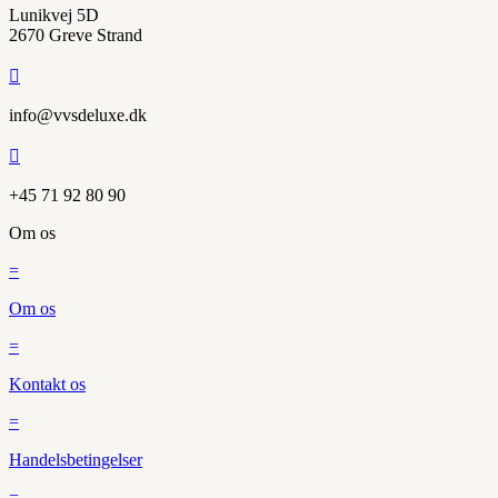
Lunikvej 5D
2670 Greve Strand

info@vvsdeluxe.dk

+45 71 92 80 90
Om os
=
Om os
=
Kontakt os
=
Handelsbetingelser
=