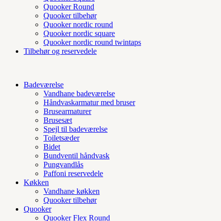
Quooker Round
Quooker tilbehør
Quooker nordic round
Quooker nordic square
Quooker nordic round twintaps
Tilbehør og reservedele
Badeværelse
Vandhane badeværelse
Håndvaskarmatur med bruser
Brusearmaturer
Brusesæt
Spejl til badeværelse
Toiletsæder
Bidet
Bundventil håndvask
Pungvandlås
Paffoni reservedele
Køkken
Vandhane køkken
Quooker tilbehør
Quooker
Quooker Flex Round