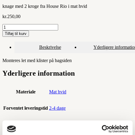
knage med 2 kroge fra House Rio i mat hvid
kr.
250,00
House
Rio
Tilføj til kurv
knage
med
Beskrivelse
Yderligere informatio
2
kroge
i
Monteres let med klister på bagsiden
mat
hvid
Yderligere information
antal
Materiale
Mat hvid
Forventet leveringstid
2-4 dage
Mærke
House Rio