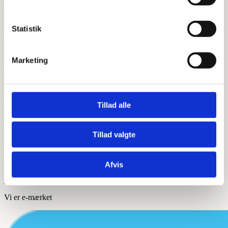
=
Om os
Statistik
=
Kontakt os
Marketing
=
Handelsbetingelser
Tillad alle
=
Sitemap
Tillad valgte
Privatliv

Afvis
Privatlivspolitik
Vi er e-mærket