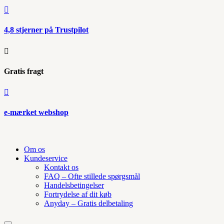

4,8 stjerner på Trustpilot

Gratis fragt

e-mærket webshop
Om os
Kundeservice
Kontakt os
FAQ – Ofte stillede spørgsmål
Handelsbetingelser
Fortrydelse af dit køb
Anyday – Gratis delbetaling