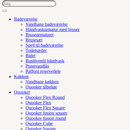
Badeværelse
Vandhane badeværelse
Håndvaskarmatur med bruser
Brusearmaturer
Brusesæt
Spejl til badeværelse
Toiletsæder
Bidet
Bundventil håndvask
Pungvandlås
Paffoni reservedele
Køkken
Vandhane køkken
Quooker tilbehør
Quooker
Quooker Flex Round
Quooker Flex
Quooker Flex Square
Quooker fusion square
Quooker fusion round
Quooker Cube
Quooker Square