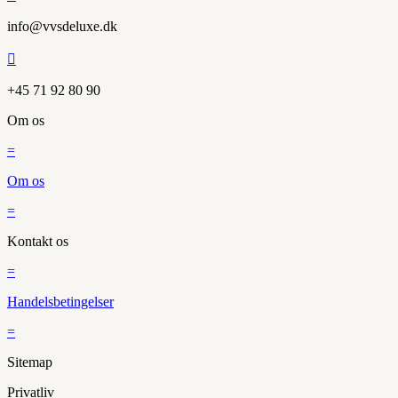
info@vvsdeluxe.dk

+45 71 92 80 90
Om os
=
Om os
=
Kontakt os
=
Handelsbetingelser
=
Sitemap
Privatliv