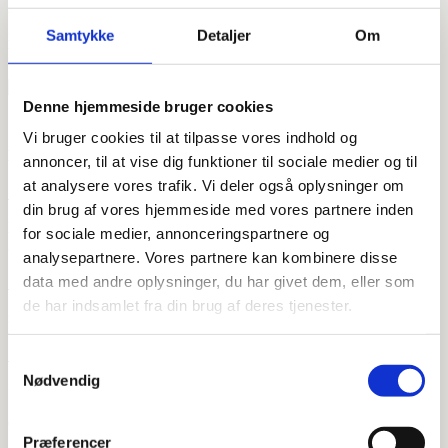
Vandhanen fra VVSdeluxe kom hurtigt. En flot sort vandhane fra
Samtykke
Detaljer
Om
italienske Paffoni med udtræk og en knap til at skifte vandstråle.
Fungerer super godt!
Denne hjemmeside bruger cookies
VVSdeluxe.dk er en del af:
Vi bruger cookies til at tilpasse vores indhold og
NICOBELLI VVS ApS
annoncer, til at vise dig funktioner til sociale medier og til
at analysere vores trafik. Vi deler også oplysninger om

din brug af vores hjemmeside med vores partnere inden
Lunikvej 5D
for sociale medier, annonceringspartnere og
2670 Greve Strand
analysepartnere. Vores partnere kan kombinere disse
data med andre oplysninger, du har givet dem, eller som

de har indsamlet fra din brug af deres tjenester.
info@vvsdeluxe.dk

Samtykkevalg
Nødvendig
+45 71 92 80 90
Om os
Præferencer