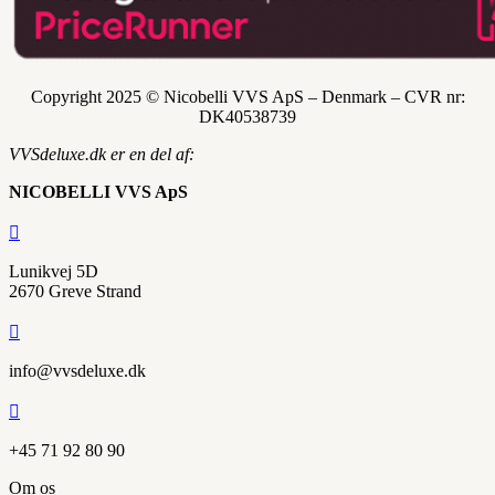
Copyright 2025 © Nicobelli VVS ApS – Denmark – CVR nr:
DK
40538739
VVSdeluxe.dk er en del af:
NICOBELLI VVS ApS

Lunikvej 5D
2670 Greve Strand

info@vvsdeluxe.dk

+45 71 92 80 90
Om os