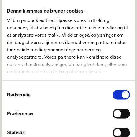
NICOBELLI VVS ApS
Denne hjemmeside bruger cookies

Vi bruger cookies til at tilpasse vores indhold og
Lunikvej 5D
annoncer, til at vise dig funktioner til sociale medier og til
2670 Greve Strand
at analysere vores trafik. Vi deler også oplysninger om
din brug af vores hjemmeside med vores partnere inden

for sociale medier, annonceringspartnere og
info@vvsdeluxe.dk
analysepartnere. Vores partnere kan kombinere disse
data med andre oplysninger, du har givet dem, eller som

de har indsamlet fra din brug af deres tjenester.
+45 71 92 80 90
Om os
Samtykkevalg
Nødvendig
=
Om os
Præferencer
=
Kontakt os
Statistik