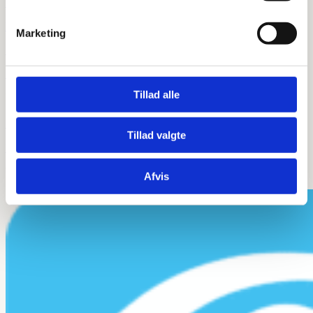
=
Handelsbetingelser
Marketing
=
Sitemap
Tillad alle
Privatliv

Tillad valgte
Privatlivspolitik
Vi er e-mærket
Afvis