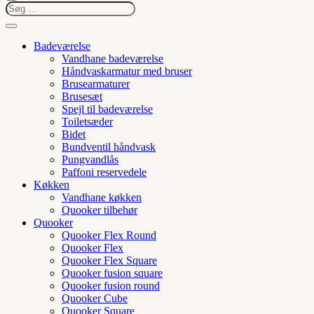
Badeværelse
Vandhane badeværelse
Håndvaskarmatur med bruser
Brusearmaturer
Brusesæt
Spejl til badeværelse
Toiletsæder
Bidet
Bundventil håndvask
Pungvandlås
Paffoni reservedele
Køkken
Vandhane køkken
Quooker tilbehør
Quooker
Quooker Flex Round
Quooker Flex
Quooker Flex Square
Quooker fusion square
Quooker fusion round
Quooker Cube
Quooker Square