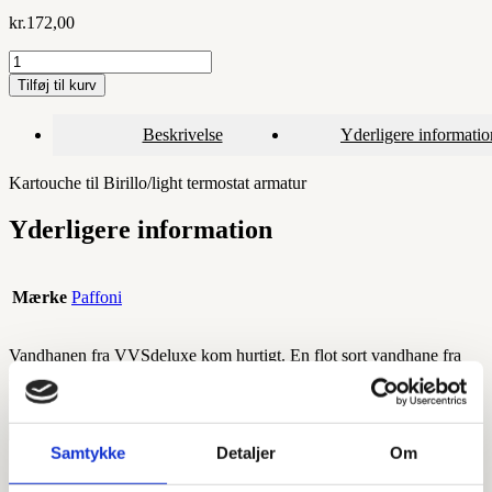
kr.
172,00
Kartouche
til
Tilføj til kurv
Birillo/light
termostat
Beskrivelse
Yderligere informatio
armatur
antal
Kartouche til Birillo/light termostat armatur
Yderligere information
Mærke
Paffoni
Vandhanen fra VVSdeluxe kom hurtigt. En flot sort vandhane fra
italienske Paffoni med udtræk og en knap til at skifte vandstråle.
Fungerer super godt!
Samtykke
Detaljer
Om
VVSdeluxe.dk er en del af: