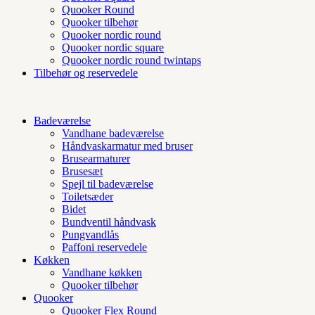
Quooker Round
Quooker tilbehør
Quooker nordic round
Quooker nordic square
Quooker nordic round twintaps
Tilbehør og reservedele
Badeværelse
Vandhane badeværelse
Håndvaskarmatur med bruser
Brusearmaturer
Brusesæt
Spejl til badeværelse
Toiletsæder
Bidet
Bundventil håndvask
Pungvandlås
Paffoni reservedele
Køkken
Vandhane køkken
Quooker tilbehør
Quooker
Quooker Flex Round