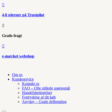

4,8 stjerner på Trustpilot

Gratis fragt

e-mærket webshop
Om os
Kundeservice
Kontakt os
FAQ – Ofte stillede spørgsmål
Handelsbetingelser
Fortrydelse af dit køb
Anyday – Gratis delbetaling