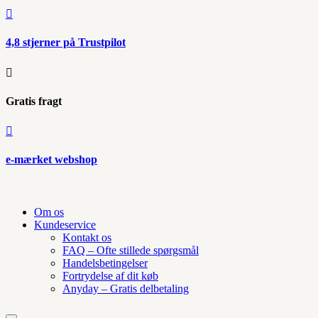

4,8 stjerner på Trustpilot

Gratis fragt

e-mærket webshop
Om os
Kundeservice
Kontakt os
FAQ – Ofte stillede spørgsmål
Handelsbetingelser
Fortrydelse af dit køb
Anyday – Gratis delbetaling