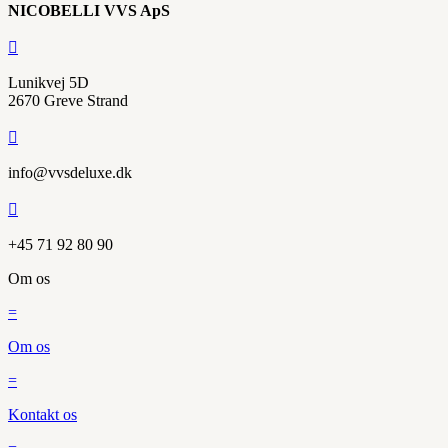
NICOBELLI VVS ApS

Lunikvej 5D
2670 Greve Strand

info@vvsdeluxe.dk

+45 71 92 80 90
Om os
=
Om os
=
Kontakt os