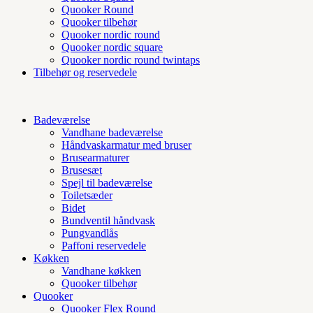
Quooker Round
Quooker tilbehør
Quooker nordic round
Quooker nordic square
Quooker nordic round twintaps
Tilbehør og reservedele
Badeværelse
Vandhane badeværelse
Håndvaskarmatur med bruser
Brusearmaturer
Brusesæt
Spejl til badeværelse
Toiletsæder
Bidet
Bundventil håndvask
Pungvandlås
Paffoni reservedele
Køkken
Vandhane køkken
Quooker tilbehør
Quooker
Quooker Flex Round