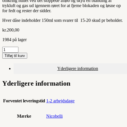
omkring hullet ved det stoppede afløb og skyd en blanding af
trykluft og gas ud igennem røret for at fjerne blokaden og løsne op
for fedt og rester der sidder.
Hver dåse indeholder 150ml som svarer til 15-20 skud pr beholder.
kr.
200,00
1984 på lager
Nico
Power
Tilføj til kurv
antal
Yderligere information
Yderligere information
Forventet leveringstid
1-2 arbejdsdage
Mærke
Nicobelli