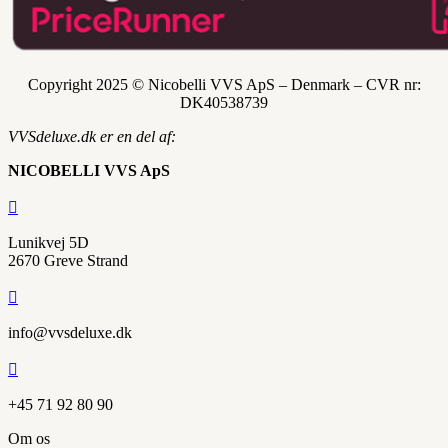
Copyright 2025 © Nicobelli VVS ApS – Denmark – CVR nr:
DK
40538739
VVSdeluxe.dk er en del af:
NICOBELLI VVS ApS

Lunikvej 5D
2670 Greve Strand

info@vvsdeluxe.dk

+45 71 92 80 90
Om os