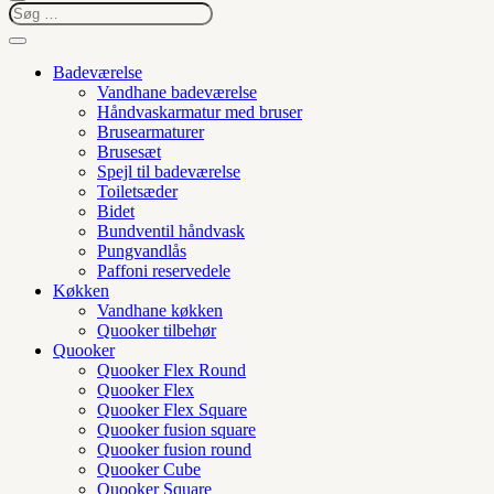
Badeværelse
Vandhane badeværelse
Håndvaskarmatur med bruser
Brusearmaturer
Brusesæt
Spejl til badeværelse
Toiletsæder
Bidet
Bundventil håndvask
Pungvandlås
Paffoni reservedele
Køkken
Vandhane køkken
Quooker tilbehør
Quooker
Quooker Flex Round
Quooker Flex
Quooker Flex Square
Quooker fusion square
Quooker fusion round
Quooker Cube
Quooker Square