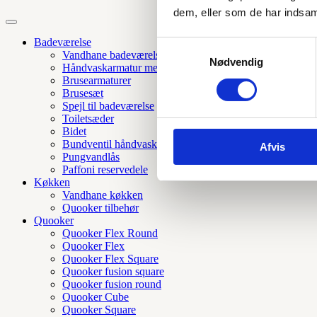
dem, eller som de har indsaml
Badeværelse
Samtykkevalg
Vandhane badeværelse
Nødvendig
Håndvaskarmatur med bruser
Brusearmaturer
Brusesæt
Spejl til badeværelse
Toiletsæder
Bidet
Bundventil håndvask
Afvis
Pungvandlås
Paffoni reservedele
Køkken
Vandhane køkken
Quooker tilbehør
Quooker
Quooker Flex Round
Quooker Flex
Quooker Flex Square
Quooker fusion square
Quooker fusion round
Quooker Cube
Quooker Square