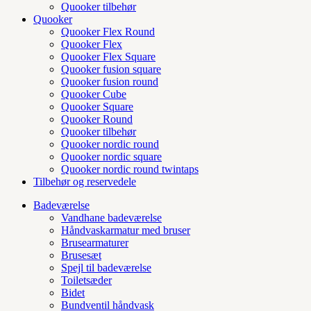
Quooker tilbehør
Quooker
Quooker Flex Round
Quooker Flex
Quooker Flex Square
Quooker fusion square
Quooker fusion round
Quooker Cube
Quooker Square
Quooker Round
Quooker tilbehør
Quooker nordic round
Quooker nordic square
Quooker nordic round twintaps
Tilbehør og reservedele
Badeværelse
Vandhane badeværelse
Håndvaskarmatur med bruser
Brusearmaturer
Brusesæt
Spejl til badeværelse
Toiletsæder
Bidet
Bundventil håndvask