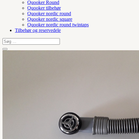
Quooker Round
Quooker tilbehør
Quooker nordic round
Quooker nordic square
Quooker nordic round twintaps
Tilbehør og reservedele