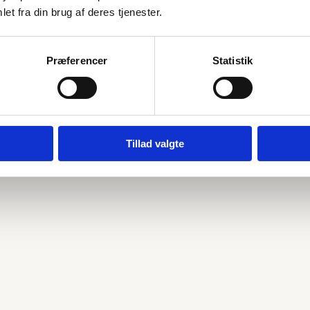
et fra din brug af deres tjenester.
Præferencer
Statistik
Tillad valgte