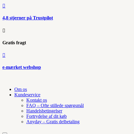

4,8 stjerner på Trustpilot

Gratis fragt

e-mærket webshop
Om os
Kundeservice
Kontakt os
FAQ – Ofte stillede spørgsmål
Handelsbetingelser
Fortrydelse af dit køb
Anyday – Gratis delbetaling