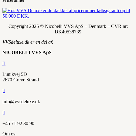
Pricerunner
Copyright 2025 © Nicobelli VVS ApS – Denmark – CVR nr:
DK
40538739
VVSdeluxe.dk er en del af:
NICOBELLI VVS ApS

Lunikvej 5D
2670 Greve Strand

info@vvsdeluxe.dk

+45 71 92 80 90
Om os