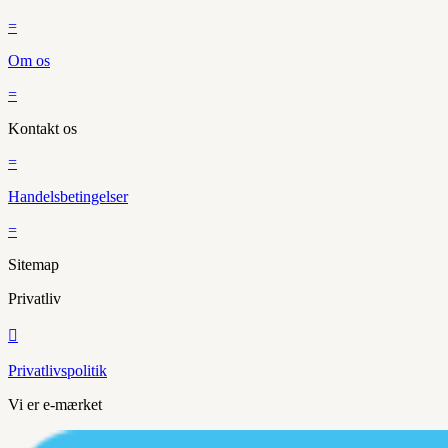
=
Om os
=
Kontakt os
=
Handelsbetingelser
=
Sitemap
Privatliv

Privatlivspolitik
Vi er e-mærket