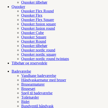
Quooker tilbehør
Quooker
Quooker Flex Round
Quooker Flex
Quooker Flex Square
Quooker fusion square
Quooker fusion round
Quooker Cube
Quooker Square
Quooker Round
Quooker tilbehør
Quooker nordic round
Quooker nordic square
Quooker nordic round twintaps
Tilbehør og reservedele
Badeværelse
Vandhane badeværelse
Håndvaskarmatur med bruser
Brusearmaturer
Brusesæt
Spejl til badeværelse
Toiletsæder
Bidet
Bundventil håndvask