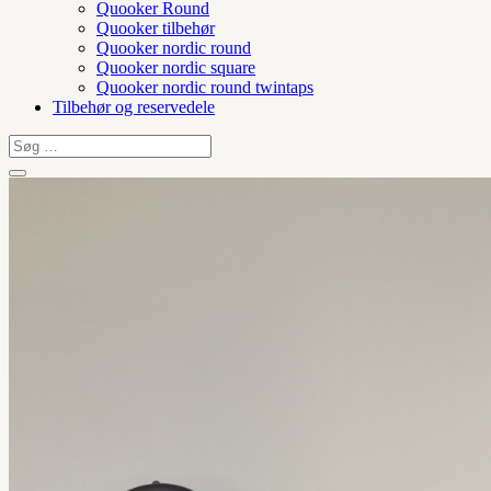
Quooker Round
Quooker tilbehør
Quooker nordic round
Quooker nordic square
Quooker nordic round twintaps
Tilbehør og reservedele