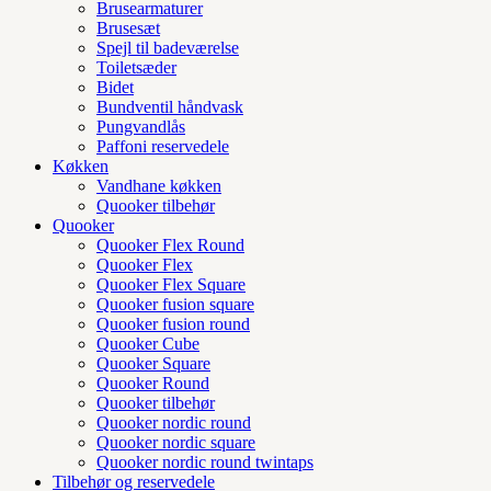
Brusearmaturer
Brusesæt
Spejl til badeværelse
Toiletsæder
Bidet
Bundventil håndvask
Pungvandlås
Paffoni reservedele
Køkken
Vandhane køkken
Quooker tilbehør
Quooker
Quooker Flex Round
Quooker Flex
Quooker Flex Square
Quooker fusion square
Quooker fusion round
Quooker Cube
Quooker Square
Quooker Round
Quooker tilbehør
Quooker nordic round
Quooker nordic square
Quooker nordic round twintaps
Tilbehør og reservedele