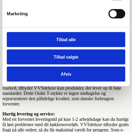
køkkenvask
antal
Oulin T-stykke til overløb køkkenvask er den ideelle løsning, når du
Marketing
skal udskifte eller opgradere overløbssystemet i din køkkenvask.
Dette specialdesignede T-stykke sikrer, at overskydende vand ledes
væk effektivt og forhindrer oversvømmelse af køkkenområdet.
Produktets fordele og funktioner:
Tillad alle
T-stykket fra Oulin er fremstillet i holdbare materialer, der modstår
daglig brug og køkkenets fugtige miljø. Den præcise konstruktion
sikrer en tæt forbindelse, der minimerer risikoen for lækager og
Tillad valgte
vandskader. Produktet er kompatibelt med de fleste standard
køkkenvasksystemer og kan nemt integreres i eksisterende
installationer.
Afvis
Kvalitet og pålidelighed:
Som autoriseret forhandler af kvalitetsprodukter til det danske VVS-
marked, tilbyder VVSdeluxe kun produkter, der lever op til høje
standarder. Dette Oulin T-stykke er ingen undtagelse og
repræsenterer den pålidelige kvalitet, som danske forbrugere
forventer.
Hurtig levering og service:
Med en forventet leveringstid på kun 1-2 arbejdsdage kan du hurtigt
få løst problemer med dit køkkenoverløb. VVSdeluxe tilbyder gratis
fragt på alle ordrer, så du får maksimal værdi for pengene. Som e-