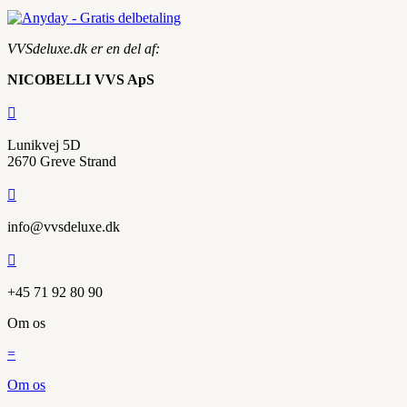
VVSdeluxe.dk er en del af:
NICOBELLI VVS ApS

Lunikvej 5D
2670 Greve Strand

info@vvsdeluxe.dk

+45 71 92 80 90
Om os
=
Om os