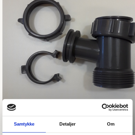
Samtykke
Detaljer
Om