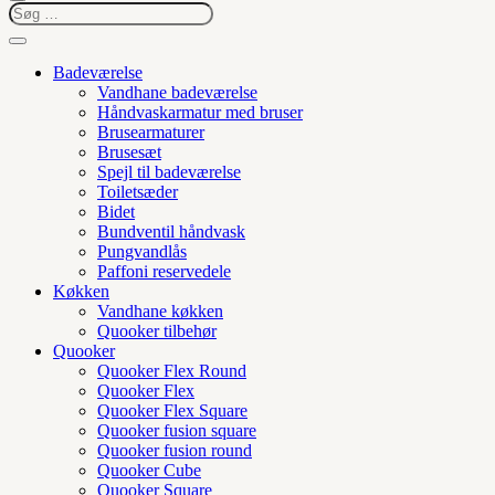
Badeværelse
Vandhane badeværelse
Håndvaskarmatur med bruser
Brusearmaturer
Brusesæt
Spejl til badeværelse
Toiletsæder
Bidet
Bundventil håndvask
Pungvandlås
Paffoni reservedele
Køkken
Vandhane køkken
Quooker tilbehør
Quooker
Quooker Flex Round
Quooker Flex
Quooker Flex Square
Quooker fusion square
Quooker fusion round
Quooker Cube
Quooker Square