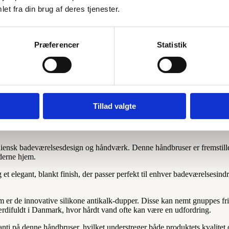
et fra din brug af deres tjenester.
øjeste kvalitet, fremstillet af forkromet messing med silikone antikalk-
iske rør-model og praktiske antikalk-funktion sikrer den en behagelig br
Præferencer
Statistik
Tillad valgte
k Kvalitet til Dit Badeværelse
aliensk badeværelsesdesign og håndværk. Denne håndbruser er fremstillet 
oderne hjem.
t elegant, blankt finish, der passer perfekt til enhver badeværelsesindre
m er de innovative silikone antikalk-dupper. Disse kan nemt gnuppes fri
ærdifuldt i Danmark, hvor hårdt vand ofte kan være en udfordring.
nti på denne håndbruser, hvilket understreger både produktets kvalitet 