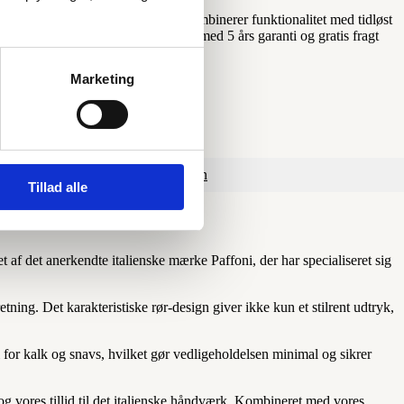
dupper. Denne stilrene håndbruser kombinerer funktionalitet med tidløst
useoplevelse år efter år. Leveres med 5 års garanti og gratis fragt
Marketing
Yderligere information
Tillad alle
af det anerkendte italienske mærke Paffoni, der har specialiseret sig
tning. Det karakteristiske rør-design giver ikke kun et stilrent udtryk,
 for kalk og snavs, hvilket gør vedligeholdelsen minimal og sikrer
og vores tillid til det italienske håndværk. Kombineret med vores