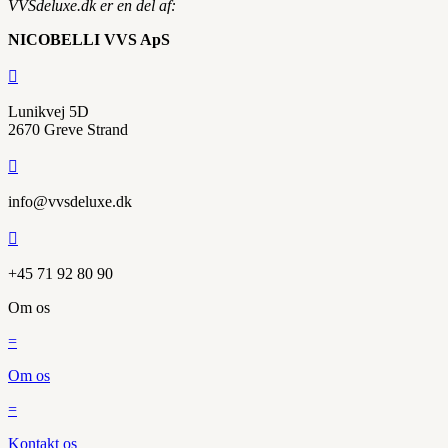
VVSdeluxe.dk er en del af:
NICOBELLI VVS ApS

Lunikvej 5D
2670 Greve Strand

info@vvsdeluxe.dk

+45 71 92 80 90
Om os
=
Om os
=
Kontakt os