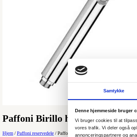
Samtykke
Denne hjemmeside bruger c
Paffoni Birillo håndbruser kro
Vi bruger cookies til at tilpas
vores trafik. Vi deler også 
Hjem
/
Paffoni reservedele
/ Paffoni Birillo håndbruser krom
annonceringspartnere og anal