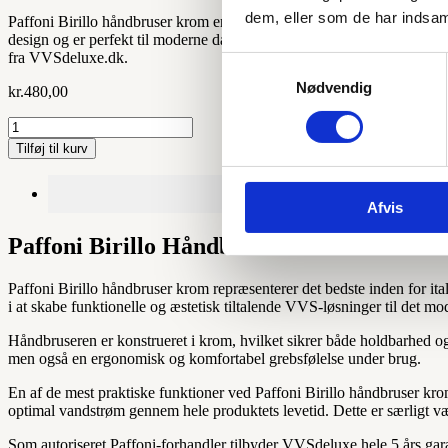
dem, eller som de har indsaml
Paffoni Birillo håndbruser krom er en elegant italiensk håndbruser i h
design og er perfekt til moderne danske badeværelser. Med sin ergonom
fra VVSdeluxe.dk.
Samtykkevalg
Nødvendig
kr.
480,00
Paffoni
Birillo
Tilføj til kurv
håndbruser
krom
Beskrivelse
antal
Afvis
Paffoni Birillo Håndbruser Krom - Italiens
Paffoni Birillo håndbruser krom repræsenterer det bedste inden for it
i at skabe funktionelle og æstetisk tiltalende VVS-løsninger til det m
Håndbruseren er konstrueret i krom, hvilket sikrer både holdbarhed og e
men også en ergonomisk og komfortabel grebsfølelse under brug.
En af de mest praktiske funktioner ved Paffoni Birillo håndbruser kro
optimal vandstrøm gennem hele produktets levetid. Dette er særligt v
Som autoriseret Paffoni-forhandler tilbyder VVSdeluxe hele 5 års gara