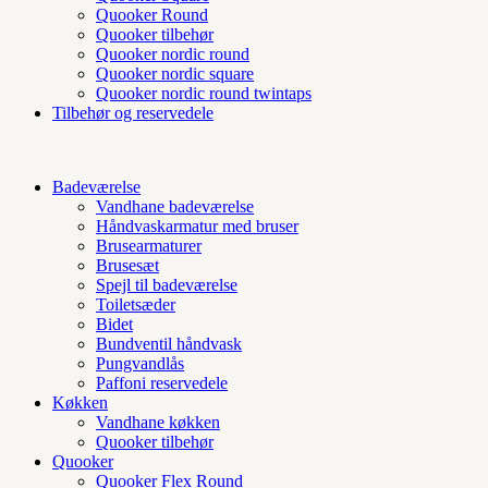
Quooker Round
Quooker tilbehør
Quooker nordic round
Quooker nordic square
Quooker nordic round twintaps
Tilbehør og reservedele
Badeværelse
Vandhane badeværelse
Håndvaskarmatur med bruser
Brusearmaturer
Brusesæt
Spejl til badeværelse
Toiletsæder
Bidet
Bundventil håndvask
Pungvandlås
Paffoni reservedele
Køkken
Vandhane køkken
Quooker tilbehør
Quooker
Quooker Flex Round