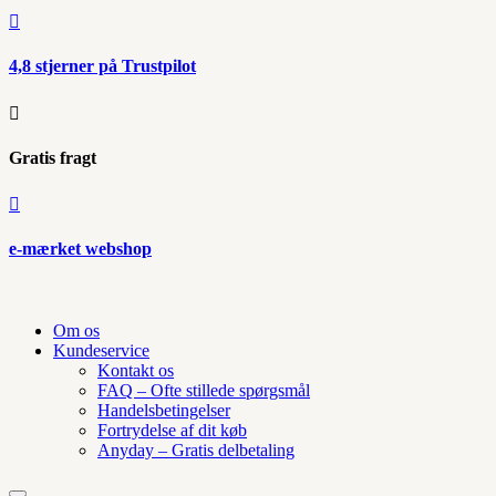

4,8 stjerner på Trustpilot

Gratis fragt

e-mærket webshop
Om os
Kundeservice
Kontakt os
FAQ – Ofte stillede spørgsmål
Handelsbetingelser
Fortrydelse af dit køb
Anyday – Gratis delbetaling