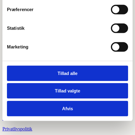
+45 71 92 80 90
Præferencer
Om os
=
Statistik
Om os
=
Marketing
Kontakt os
=
Tillad alle
Handelsbetingelser
=
Tillad valgte
Sitemap
Privatliv
Afvis

Privatlivspolitik