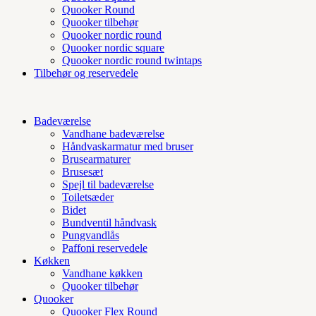
Quooker Round
Quooker tilbehør
Quooker nordic round
Quooker nordic square
Quooker nordic round twintaps
Tilbehør og reservedele
Badeværelse
Vandhane badeværelse
Håndvaskarmatur med bruser
Brusearmaturer
Brusesæt
Spejl til badeværelse
Toiletsæder
Bidet
Bundventil håndvask
Pungvandlås
Paffoni reservedele
Køkken
Vandhane køkken
Quooker tilbehør
Quooker
Quooker Flex Round