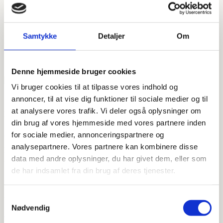
Mærke
Paffoni
Samtykke
Detaljer
Om
Vandhanen fra VVSdeluxe kom hurtigt. En flot sort vandhane fra
italienske Paffoni med udtræk og en knap til at skifte vandstråle.
Fungerer super godt!
Denne hjemmeside bruger cookies
Vi bruger cookies til at tilpasse vores indhold og
VVSdeluxe.dk er en del af:
annoncer, til at vise dig funktioner til sociale medier og til
at analysere vores trafik. Vi deler også oplysninger om
NICOBELLI VVS ApS
din brug af vores hjemmeside med vores partnere inden

for sociale medier, annonceringspartnere og
analysepartnere. Vores partnere kan kombinere disse
Lunikvej 5D
data med andre oplysninger, du har givet dem, eller som
2670 Greve Strand
de har indsamlet fra din brug af deres tjenester.

info@vvsdeluxe.dk
Samtykkevalg
Nødvendig
