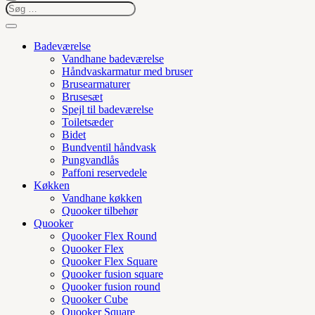
Badeværelse
Vandhane badeværelse
Håndvaskarmatur med bruser
Brusearmaturer
Brusesæt
Spejl til badeværelse
Toiletsæder
Bidet
Bundventil håndvask
Pungvandlås
Paffoni reservedele
Køkken
Vandhane køkken
Quooker tilbehør
Quooker
Quooker Flex Round
Quooker Flex
Quooker Flex Square
Quooker fusion square
Quooker fusion round
Quooker Cube
Quooker Square