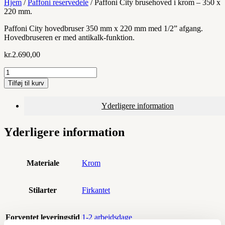
Hjem
/
Paffoni reservedele
/ Paffoni City brusehoved i krom – 350 x
220 mm.
Paffoni City hovedbruser 350 mm x 220 mm med 1/2” afgang.
Hovedbruseren er med antikalk-funktion.
kr.
2.690,00
Paffoni
City
Tilføj til kurv
brusehoved
i
Yderligere information
krom
-
350
Yderligere information
x
220
mm.
antal
Materiale
Krom
Stilarter
Firkantet
Forventet leveringstid
1-2 arbejdsdage