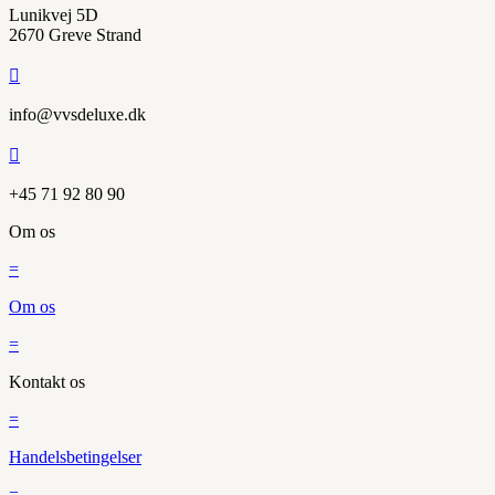
Lunikvej 5D
2670 Greve Strand

info@vvsdeluxe.dk

+45 71 92 80 90
Om os
=
Om os
=
Kontakt os
=
Handelsbetingelser
=