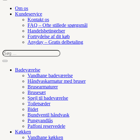
Om os
Kundeservice
Kontakt os
FAQ – Ofte stillede spørgsmål
Handelsbetingelser
Fortrydelse af dit køb
Anyday – Gratis delbetaling
Badeværelse
Vandhane badeværelse
Håndvaskarmatur med bruser
Brusearmaturer
Brusesæt
Spejl til badeværelse
Toiletsæder
Bidet
Bundventil håndvask
Pungvandlås
Paffoni reservedele
Køkken
Vandhane køkken