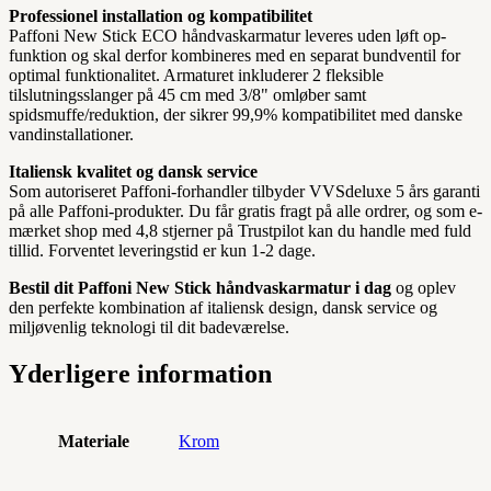
Professionel installation og kompatibilitet
Paffoni New Stick ECO håndvaskarmatur leveres uden løft op-
funktion og skal derfor kombineres med en separat bundventil for
optimal funktionalitet. Armaturet inkluderer 2 fleksible
tilslutningsslanger på 45 cm med 3/8" omløber samt
spidsmuffe/reduktion, der sikrer 99,9% kompatibilitet med danske
vandinstallationer.
Italiensk kvalitet og dansk service
Som autoriseret Paffoni-forhandler tilbyder VVSdeluxe 5 års garanti
på alle Paffoni-produkter. Du får gratis fragt på alle ordrer, og som e-
mærket shop med 4,8 stjerner på Trustpilot kan du handle med fuld
tillid. Forventet leveringstid er kun 1-2 dage.
Bestil dit Paffoni New Stick håndvaskarmatur i dag
og oplev
den perfekte kombination af italiensk design, dansk service og
miljøvenlig teknologi til dit badeværelse.
Yderligere information
Materiale
Krom