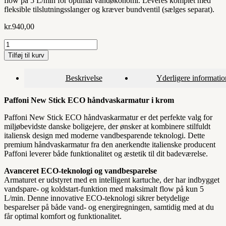
flow på 5 L/min for optimal vandøkonomi. Leveres komplet med
fleksible tilslutningsslanger og kræver bundventil (sælges separat).
kr.
940,00
Paffoni
New
Tilføj til kurv
Stick
ECO
Beskrivelse
Yderligere informatio
håndvaskarmatur
i
krom
Paffoni New Stick ECO håndvaskarmatur i krom
antal
Paffoni New Stick ECO håndvaskarmatur er det perfekte valg for
miljøbevidste danske boligejere, der ønsker at kombinere stilfuldt
italiensk design med moderne vandbesparende teknologi. Dette
premium håndvaskarmatur fra den anerkendte italienske producent
Paffoni leverer både funktionalitet og æstetik til dit badeværelse.
Avanceret ECO-teknologi og vandbesparelse
Armaturet er udstyret med en intelligent kartuche, der har indbygget
vandspare- og koldstart-funktion med maksimalt flow på kun 5
L/min. Denne innovative ECO-teknologi sikrer betydelige
besparelser på både vand- og energiregningen, samtidig med at du
får optimal komfort og funktionalitet.