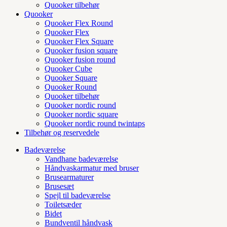
Quooker tilbehør
Quooker
Quooker Flex Round
Quooker Flex
Quooker Flex Square
Quooker fusion square
Quooker fusion round
Quooker Cube
Quooker Square
Quooker Round
Quooker tilbehør
Quooker nordic round
Quooker nordic square
Quooker nordic round twintaps
Tilbehør og reservedele
Badeværelse
Vandhane badeværelse
Håndvaskarmatur med bruser
Brusearmaturer
Brusesæt
Spejl til badeværelse
Toiletsæder
Bidet
Bundventil håndvask