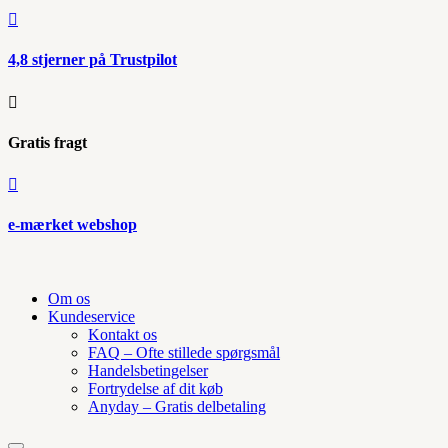

4,8 stjerner på Trustpilot

Gratis fragt

e-mærket webshop
Om os
Kundeservice
Kontakt os
FAQ – Ofte stillede spørgsmål
Handelsbetingelser
Fortrydelse af dit køb
Anyday – Gratis delbetaling