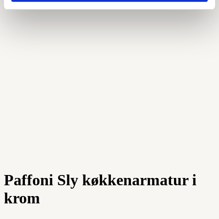
Paffoni Sly køkkenarmatur i
krom