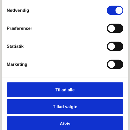
Samtykkevalg
Nødvendig
Præferencer
Statistik
Marketing
Tillad alle
Tillad valgte
Afvis