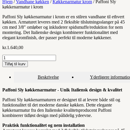
Hjem
/
Vandhane køkken
/
Køkkenarmatur krom
/ Paffoni Sly
køkkenarmatur i krom
Paffoni Sly køkkenarmatur i krom er en stilren vandhane til ethvert
køkken. Armaturet leveres med 2 fleksible tilslutningsslanger på 45
cm med 3/8″ omløber og inkluderer spidsmuffe/reduktion for nem
montering. Det Italienske design kombinerer funktionalitet med
elegant kromfinish, der passer perfekt til moderne køkkener.
kr.
1.640,00
Paffoni
Sly
Tilføj til kurv
køkkenarmatur
i
Beskrivelse
Yderligere informatio
krom
antal
Paffoni Sly køkkenarmatur - Unik Italiensk design & kvalitet
Paffoni Sly køkkenarmaturen er designet til at levere både stil og
funktionalitet til det moderne danske køkken. Dette elegante
køkkenarmatur fra den Italienske kvalitetsproducent Paffoni
kombinerer tidløst design med pålidelig ydeevne.
Praktisk funktionalitet og nem installation