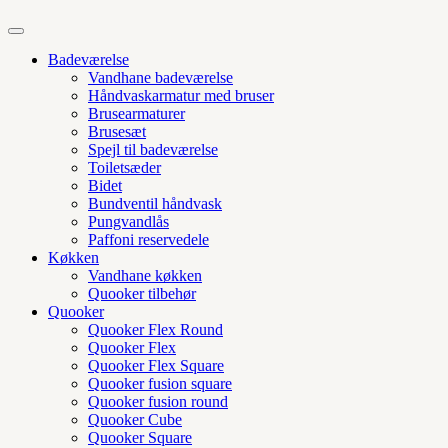
Badeværelse
Vandhane badeværelse
Håndvaskarmatur med bruser
Brusearmaturer
Brusesæt
Spejl til badeværelse
Toiletsæder
Bidet
Bundventil håndvask
Pungvandlås
Paffoni reservedele
Køkken
Vandhane køkken
Quooker tilbehør
Quooker
Quooker Flex Round
Quooker Flex
Quooker Flex Square
Quooker fusion square
Quooker fusion round
Quooker Cube
Quooker Square