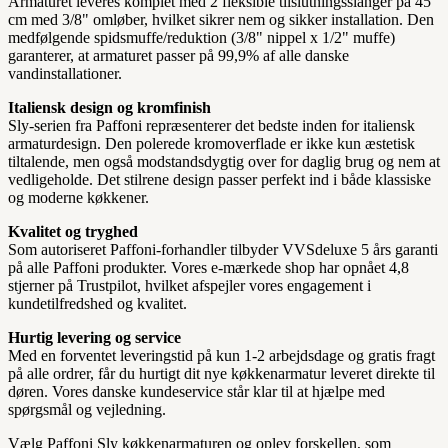
Armaturet leveres komplet med 2 fleksible tilslutningsslanger på 45
cm med 3/8" omløber, hvilket sikrer nem og sikker installation. Den
medfølgende spidsmuffe/reduktion (3/8" nippel x 1/2" muffe)
garanterer, at armaturet passer på 99,9% af alle danske
vandinstallationer.
Italiensk design og kromfinish
Sly-serien fra Paffoni repræsenterer det bedste inden for italiensk
armaturdesign. Den polerede kromoverflade er ikke kun æstetisk
tiltalende, men også modstandsdygtig over for daglig brug og nem at
vedligeholde. Det stilrene design passer perfekt ind i både klassiske
og moderne køkkener.
Kvalitet og tryghed
Som autoriseret Paffoni-forhandler tilbyder VVSdeluxe 5 års garanti
på alle Paffoni produkter. Vores e-mærkede shop har opnået 4,8
stjerner på Trustpilot, hvilket afspejler vores engagement i
kundetilfredshed og kvalitet.
Hurtig levering og service
Med en forventet leveringstid på kun 1-2 arbejdsdage og gratis fragt
på alle ordrer, får du hurtigt dit nye køkkenarmatur leveret direkte til
døren. Vores danske kundeservice står klar til at hjælpe med
spørgsmål og vejledning.
Vælg Paffoni Sly køkkenarmaturen og oplev forskellen, som