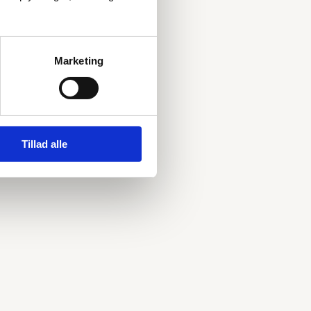
Marketing
Tillad alle