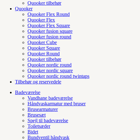
Quooker tilbehør
Quooker
Quooker Flex Round
Quooker Flex
Quooker Flex Square
Quooker fusion square
Quooker fusion round
Quooker Cube
Quooker Square
Quooker Round
Quooker tilbehør
Quooker nordic round
Quooker nordic square
Quooker nordic round twintaps
Tilbehør og reservedele
Badeværelse
Vandhane badeværelse
Håndvaskarmatur med bruser
Brusearmaturer
Brusesæt
Spejl til badeværelse
Toiletsæder
Bidet
Bundventil håndvask