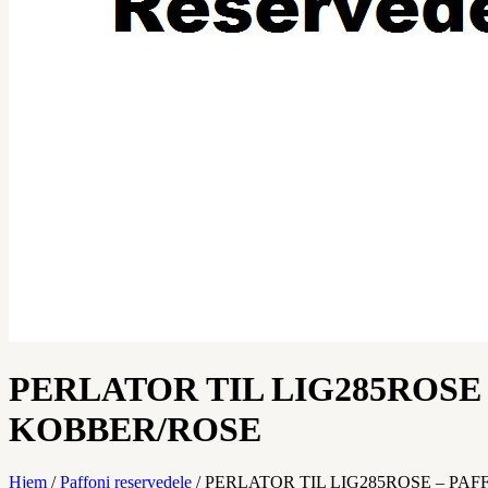
PERLATOR TIL LIG285ROS
KOBBER/ROSE
Hjem
/
Paffoni reservedele
/ PERLATOR TIL LIG285ROSE – P