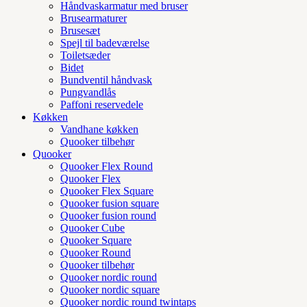
Håndvaskarmatur med bruser
Brusearmaturer
Brusesæt
Spejl til badeværelse
Toiletsæder
Bidet
Bundventil håndvask
Pungvandlås
Paffoni reservedele
Køkken
Vandhane køkken
Quooker tilbehør
Quooker
Quooker Flex Round
Quooker Flex
Quooker Flex Square
Quooker fusion square
Quooker fusion round
Quooker Cube
Quooker Square
Quooker Round
Quooker tilbehør
Quooker nordic round
Quooker nordic square
Quooker nordic round twintaps