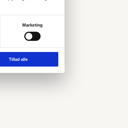
Marketing
Tillad alle