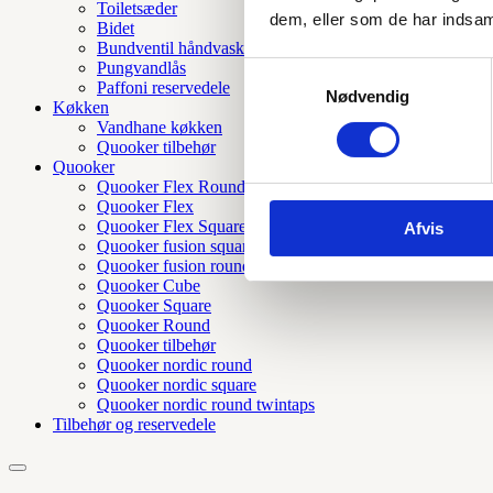
Toiletsæder
dem, eller som de har indsaml
Bidet
Bundventil håndvask
Pungvandlås
Samtykkevalg
Paffoni reservedele
Nødvendig
Køkken
Vandhane køkken
Quooker tilbehør
Quooker
Quooker Flex Round
Quooker Flex
Quooker Flex Square
Afvis
Quooker fusion square
Quooker fusion round
Quooker Cube
Quooker Square
Quooker Round
Quooker tilbehør
Quooker nordic round
Quooker nordic square
Quooker nordic round twintaps
Tilbehør og reservedele