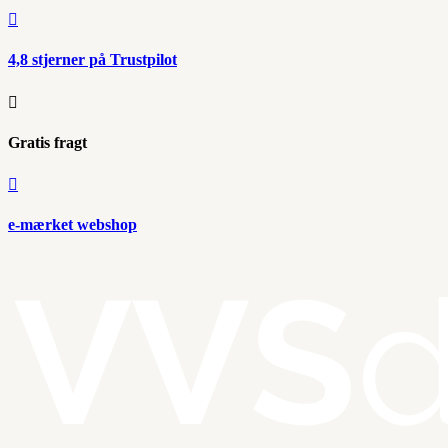

4,8 stjerner på Trustpilot

Gratis fragt

e-mærket webshop