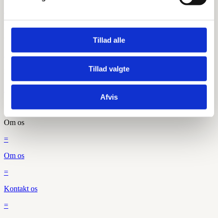

Lunikvej 5D
2670 Greve Strand
Tillad alle

Tillad valgte
info@vvsdeluxe.dk

Afvis
+45 71 92 80 90
Om os
=
Om os
=
Kontakt os
=