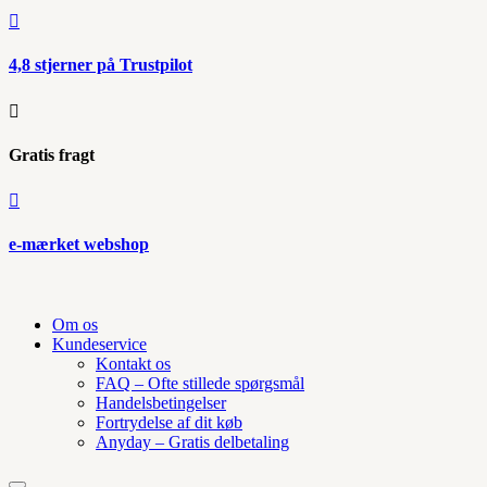

4,8 stjerner på Trustpilot

Gratis fragt

e-mærket webshop
Om os
Kundeservice
Kontakt os
FAQ – Ofte stillede spørgsmål
Handelsbetingelser
Fortrydelse af dit køb
Anyday – Gratis delbetaling