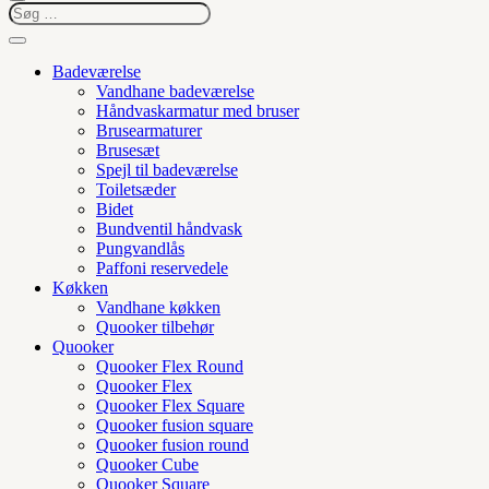
Badeværelse
Vandhane badeværelse
Håndvaskarmatur med bruser
Brusearmaturer
Brusesæt
Spejl til badeværelse
Toiletsæder
Bidet
Bundventil håndvask
Pungvandlås
Paffoni reservedele
Køkken
Vandhane køkken
Quooker tilbehør
Quooker
Quooker Flex Round
Quooker Flex
Quooker Flex Square
Quooker fusion square
Quooker fusion round
Quooker Cube
Quooker Square