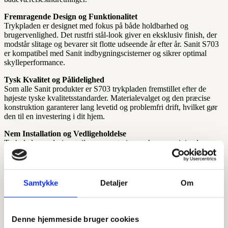
Fremragende Design og Funktionalitet
Trykpladen er designet med fokus på både holdbarhed og
brugervenlighed. Det rustfri stål-look giver en eksklusiv finish, der
modstår slitage og bevarer sit flotte udseende år efter år. Sanit S703
er kompatibel med Sanit indbygningscisterner og sikrer optimal
skylleperformance.
Tysk Kvalitet og Pålidelighed
Som alle Sanit produkter er S703 trykpladen fremstillet efter de
højeste tyske kvalitetsstandarder. Materialevalget og den præcise
konstruktion garanterer lang levetid og problemfri drift, hvilket gør
den til en investering i dit hjem.
Nem Installation og Vedligeholdelse
Trykpladen er designet til nem montering og kræver minimal
vedligeholdelse. Det glatte overflade er let at rengøre og bevarer sin
elegante finish med almindelig rengøring.
Hos VVSdeluxe får du denne premium Sanit trykplade med gratis
Samtykke
Detaljer
Om
fragt til hele Danmark. Som e-mærket webshop med 5 stjerner på
Trustpilot sikrer vi hurtig levering og professionel kundeservice.
Bestil din Sanit trykplade S703 S/S rustfri stål i dag og opgrader dit
badeværelse med tysk kvalitet.
Denne hjemmeside bruger cookies