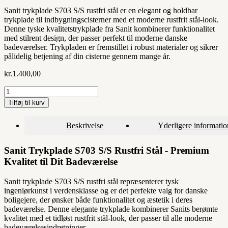
Sanit trykplade S703 S/S rustfri stål er en elegant og holdbar
trykplade til indbygningscisterner med et moderne rustfrit stål-look.
Denne tyske kvalitetstrykplade fra Sanit kombinerer funktionalitet
med stilrent design, der passer perfekt til moderne danske
badeværelser. Trykpladen er fremstillet i robust materialer og sikrer
pålidelig betjening af din cisterne gennem mange år.
kr.
1.400,00
Sanit
trykplade
Tilføj til kurv
S703
S/S
Beskrivelse
Yderligere informatio
rustfri
stål
antal
Sanit Trykplade S703 S/S Rustfri Stål - Premium
Kvalitet til Dit Badeværelse
Sanit trykplade S703 S/S rustfri stål repræsenterer tysk
ingeniørkunst i verdensklasse og er det perfekte valg for danske
boligejere, der ønsker både funktionalitet og æstetik i deres
badeværelse. Denne elegante trykplade kombinerer Sanits berømte
kvalitet med et tidløst rustfrit stål-look, der passer til alle moderne
badeværelsesindretninger.