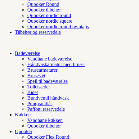
Quooker Round
Quooker tilbehør
Quooker nordic round
Quooker nordic square
Quooker nordic round twintaps
Tilbehør og reservedele
Badeværelse
Vandhane badeværelse
Håndvaskarmatur med bruser
Brusearmaturer
Brusesæt
Spejl til badeværelse
Toiletsæder
Bidet
Bundventil håndvask
Pungvandlås
Paffoni reservedele
Køkken
Vandhane køkken
Quooker tilbehør
Quooker
Quooker Flex Round