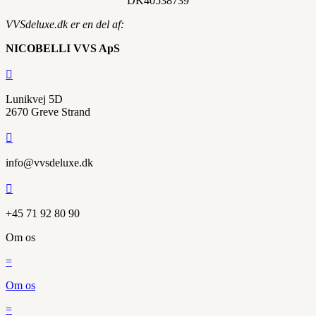
DK
40538739
VVSdeluxe.dk er en del af:
NICOBELLI VVS ApS

Lunikvej 5D
2670 Greve Strand

info@vvsdeluxe.dk

+45 71 92 80 90
Om os
=
Om os
=