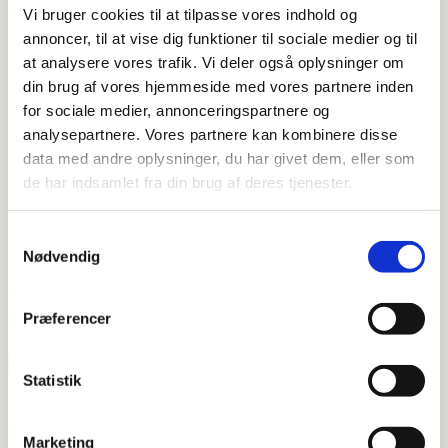
Yderligere information
Vi bruger cookies til at tilpasse vores indhold og
annoncer, til at vise dig funktioner til sociale medier og til
at analysere vores trafik. Vi deler også oplysninger om
Varenummer
–
din brug af vores hjemmeside med vores partnere inden
for sociale medier, annonceringspartnere og
Mærke
Sanit
analysepartnere. Vores partnere kan kombinere disse
data med andre oplysninger, du har givet dem, eller som
de har indsamlet fra din brug af deres tjenester.
Forventet leveringstid
1-2 arbejdsdage
Samtykkevalg
Materiale
Rustfri Stål
Nødvendig
Vandhanen fra VVSdeluxe kom hurtigt. En flot sort vandhane fra
italienske Paffoni med udtræk og en knap til at skifte vandstråle.
Præferencer
Fungerer super godt!
Statistik
VVSdeluxe.dk er en del af:
NICOBELLI VVS ApS
Marketing