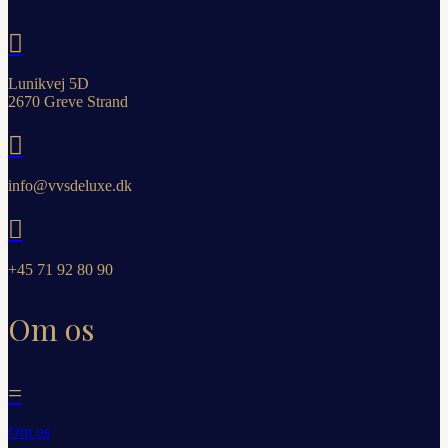

Lunikvej 5D
2670 Greve Strand

info@vvsdeluxe.dk

+45 71 92 80 90
Om os
=
Om os