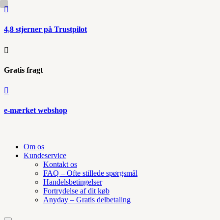

4,8 stjerner på Trustpilot

Gratis fragt

e-mærket webshop
Om os
Kundeservice
Kontakt os
FAQ – Ofte stillede spørgsmål
Handelsbetingelser
Fortrydelse af dit køb
Anyday – Gratis delbetaling