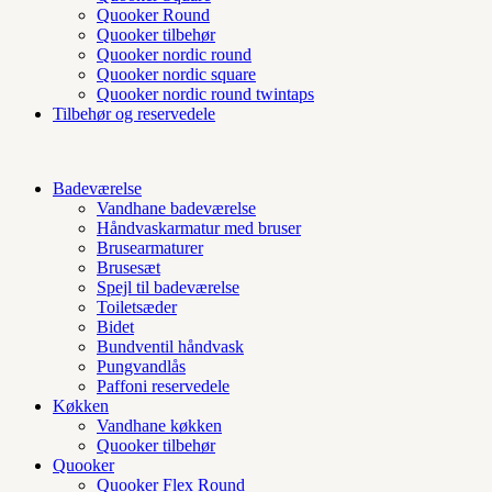
Quooker Round
Quooker tilbehør
Quooker nordic round
Quooker nordic square
Quooker nordic round twintaps
Tilbehør og reservedele
Badeværelse
Vandhane badeværelse
Håndvaskarmatur med bruser
Brusearmaturer
Brusesæt
Spejl til badeværelse
Toiletsæder
Bidet
Bundventil håndvask
Pungvandlås
Paffoni reservedele
Køkken
Vandhane køkken
Quooker tilbehør
Quooker
Quooker Flex Round