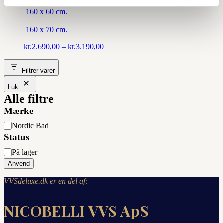
160 x 60 cm.
160 x 70 cm.
Prisinterval:
kr.
2.690,00
–
kr.
3.190,00
kr.2.690,00
til
Filtrer varer
kr.3.190,00
Luk
Alle filtre
Mærke
Mærke
Nordic Bad
Status
Status
På lager
Anvend
VVSdeluxe.dk er en del af:
NICOBELLI VVS ApS