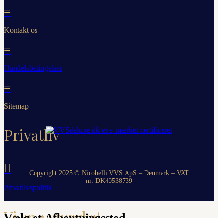
=
Kontakt os
=
Handelsbetingelser
=
Sitemap
Privatliv

Copyright 2025 © Nicobelli VVS ApS – Denmark – VAT
nr: DK
40538739
Privatlivspolitik
Vi er e-mærket
Vælg et Afhentningssted