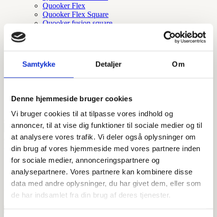
Quooker Flex
Quooker Flex Square
Quooker fusion square
Quooker fusion round
Quooker Cube
Quooker Square
Quooker Round
Samtykke
Detaljer
Om
Quooker tilbehør
Quooker nordic round
Quooker nordic square
Quooker nordic round twintaps
Denne hjemmeside bruger cookies
Tilbehør og reservedele
Vi bruger cookies til at tilpasse vores indhold og
annoncer, til at vise dig funktioner til sociale medier og til
at analysere vores trafik. Vi deler også oplysninger om
Forside
/ Vare Størrelser / 160 x 50 cm.
din brug af vores hjemmeside med vores partnere inden
for sociale medier, annonceringspartnere og
160 x 50 cm.
analysepartnere. Vores partnere kan kombinere disse
data med andre oplysninger, du har givet dem, eller som
Viser 1 resultat
de har indsamlet fra din brug af deres tjenester.