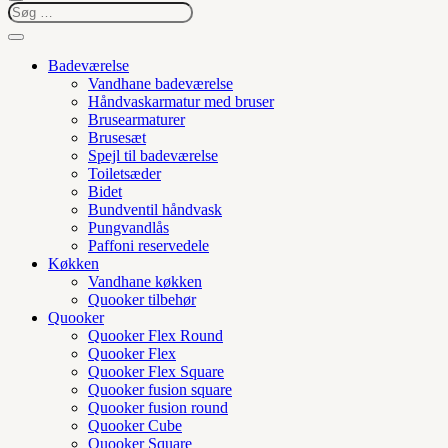
Badeværelse
Vandhane badeværelse
Håndvaskarmatur med bruser
Brusearmaturer
Brusesæt
Spejl til badeværelse
Toiletsæder
Bidet
Bundventil håndvask
Pungvandlås
Paffoni reservedele
Køkken
Vandhane køkken
Quooker tilbehør
Quooker
Quooker Flex Round
Quooker Flex
Quooker Flex Square
Quooker fusion square
Quooker fusion round
Quooker Cube
Quooker Square