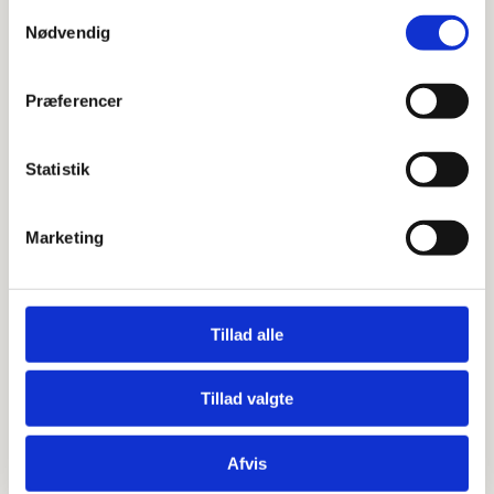
Samtykkevalg
Nødvendig
Præferencer
Statistik
Marketing
Tillad alle
Sus 1 – Spejl til badeværelse (flere
Tillad valgte
størrelser)
Afvis
160 x 50 cm.