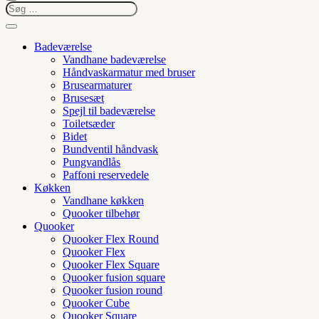
Badeværelse
Vandhane badeværelse
Håndvaskarmatur med bruser
Brusearmaturer
Brusesæt
Spejl til badeværelse
Toiletsæder
Bidet
Bundventil håndvask
Pungvandlås
Paffoni reservedele
Køkken
Vandhane køkken
Quooker tilbehør
Quooker
Quooker Flex Round
Quooker Flex
Quooker Flex Square
Quooker fusion square
Quooker fusion round
Quooker Cube
Quooker Square