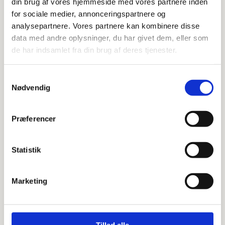
din brug af vores hjemmeside med vores partnere inden
for sociale medier, annonceringspartnere og
analysepartnere. Vores partnere kan kombinere disse
PURUS PVD behandlet messing
data med andre oplysninger, du har givet dem, eller som
de har indsamlet fra din brug af deres tjenester.
rustfri rist og ramme RIB(flere
størrelser)
Samtykkevalg
Nødvendig
1000 mm.
800 mm.
Præferencer
900 mm.
Statistik
kr.
5.132,00
Marketing
Tillad alle