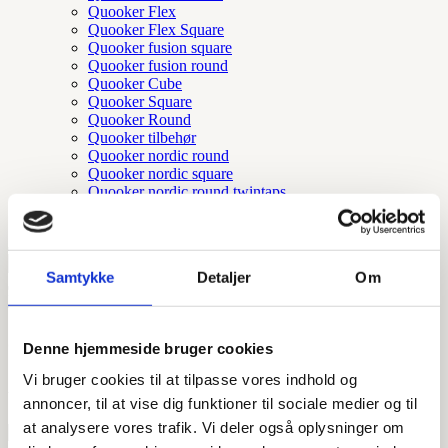
Quooker Flex
Quooker Flex Square
Quooker fusion square
Quooker fusion round
Quooker Cube
Quooker Square
Quooker Round
Quooker tilbehør
Quooker nordic round
Quooker nordic square
Quooker nordic round twintaps
Tilbehør og reservedele
Samtykke
Detaljer
Om
Forside
/ Vare Størrelser / 900 mm.
900 mm.
Denne hjemmeside bruger cookies
Vi bruger cookies til at tilpasse vores indhold og
Sorteret
Viser 2 resultater
annoncer, til at vise dig funktioner til sociale medier og til
efter
at analysere vores trafik. Vi deler også oplysninger om
popularitet