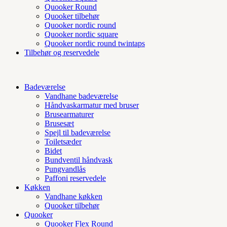
Quooker Round
Quooker tilbehør
Quooker nordic round
Quooker nordic square
Quooker nordic round twintaps
Tilbehør og reservedele
Badeværelse
Vandhane badeværelse
Håndvaskarmatur med bruser
Brusearmaturer
Brusesæt
Spejl til badeværelse
Toiletsæder
Bidet
Bundventil håndvask
Pungvandlås
Paffoni reservedele
Køkken
Vandhane køkken
Quooker tilbehør
Quooker
Quooker Flex Round