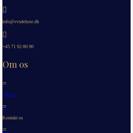

info@vvsdeluxe.dk

+45 71 92 80 90
Om os
=
Om os
=
Kontakt os
=