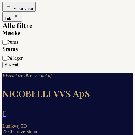
Filtrer varer
Luk
Alle filtre
Mærke
Mærke
Purus
Status
Status
På lager
Anvend
VVSdeluxe.dk er en del af:
NICOBELLI VVS ApS

Lunikvej 5D
2670 Greve Strand