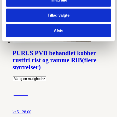
Tillad valgte
Afvis
PURUS PVD behandlet kobber
rustfri rist og ramme RIB(flere
størrelser)
1000 mm.
800 mm.
900 mm.
kr.
5.128,00