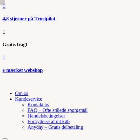

4,8 stjerner på Trustpilot

Gratis fragt

e-mærket webshop
Om os
Kundeservice
Kontakt os
FAQ – Ofte stillede spørgsmål
Handelsbetingelser
Fortrydelse af dit køb
Anyday – Gratis delbetaling