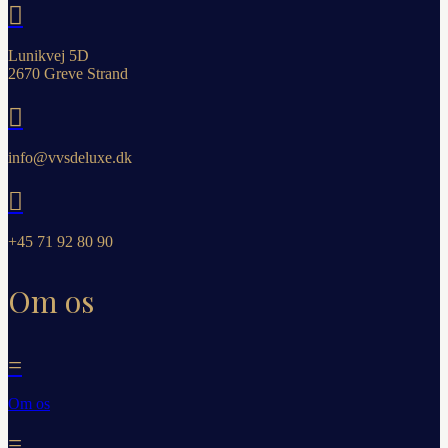

Lunikvej 5D
2670 Greve Strand

info@vvsdeluxe.dk

+45 71 92 80 90
Om os
=
Om os
=