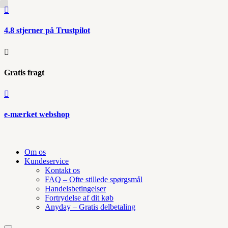

4,8 stjerner på Trustpilot

Gratis fragt

e-mærket webshop
Om os
Kundeservice
Kontakt os
FAQ – Ofte stillede spørgsmål
Handelsbetingelser
Fortrydelse af dit køb
Anyday – Gratis delbetaling