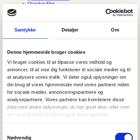
Quooker Flex
Quooker Flex Square
Quooker fusion square
Quooker fusion round
Quooker Cube
Samtykke
Detaljer
Om
Quooker Square
Quooker Round
Quooker tilbehør
Quooker nordic round
Denne hjemmeside bruger cookies
Quooker nordic square
Quooker nordic round twintaps
Vi bruger cookies til at tilpasse vores indhold og
Tilbehør og reservedele
annoncer, til at vise dig funktioner til sociale medier og til
at analysere vores trafik. Vi deler også oplysninger om
din brug af vores hjemmeside med vores partnere inden
for sociale medier, annonceringspartnere og
Forside
/ Vare Størrelser / Ø75 lodret udløb 900mm messing rib
analysepartnere. Vores partnere kan kombinere disse
Ø75 lodret udløb 900mm
data med andre oplysninger, du har givet dem, eller som
de har indsamlet fra din brug af deres tjenester.
messing rib
Samtykkevalg
Viser 1 resultat
Nødvendig