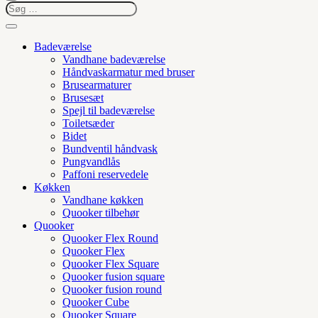
Badeværelse
Vandhane badeværelse
Håndvaskarmatur med bruser
Brusearmaturer
Brusesæt
Spejl til badeværelse
Toiletsæder
Bidet
Bundventil håndvask
Pungvandlås
Paffoni reservedele
Køkken
Vandhane køkken
Quooker tilbehør
Quooker
Quooker Flex Round
Quooker Flex
Quooker Flex Square
Quooker fusion square
Quooker fusion round
Quooker Cube
Quooker Square