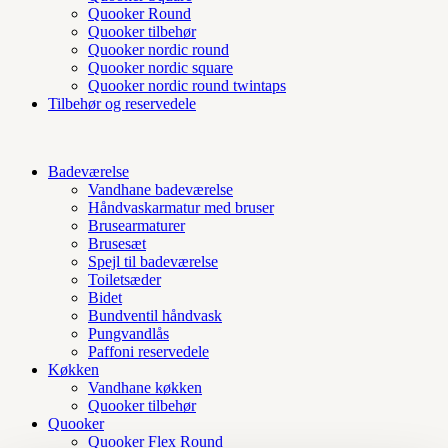
Quooker Round
Quooker tilbehør
Quooker nordic round
Quooker nordic square
Quooker nordic round twintaps
Tilbehør og reservedele
Badeværelse
Vandhane badeværelse
Håndvaskarmatur med bruser
Brusearmaturer
Brusesæt
Spejl til badeværelse
Toiletsæder
Bidet
Bundventil håndvask
Pungvandlås
Paffoni reservedele
Køkken
Vandhane køkken
Quooker tilbehør
Quooker
Quooker Flex Round