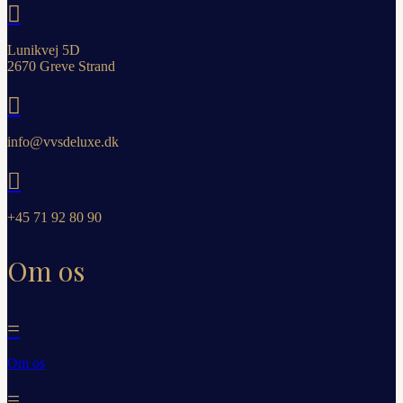

Lunikvej 5D
2670 Greve Strand

info@vvsdeluxe.dk

+45 71 92 80 90
Om os
=
Om os
=