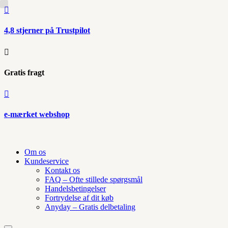

4,8 stjerner på Trustpilot

Gratis fragt

e-mærket webshop
Om os
Kundeservice
Kontakt os
FAQ – Ofte stillede spørgsmål
Handelsbetingelser
Fortrydelse af dit køb
Anyday – Gratis delbetaling