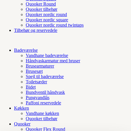
Quooker Round
Quooker tilbehør
Quooker nordic round
Quooker nordic square
Quooker nordic round twintaps
Tilbehør og reservedele
Badeværelse
Vandhane badeværelse
Håndvaskarmatur med bruser
Brusearmaturer
Brusesæt
Spejl til badeværelse
Toiletsæder
Bidet
Bundventil håndvask
Pungvandlås
Paffoni reservedele
Køkken
Vandhane køkken
Quooker tilbehør
Quooker
Quooker Flex Round