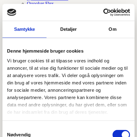
Quooker Flex
Quooker Flex Square
Quooker fusion square
Quooker fusion round
Quooker Cube
Samtykke
Detaljer
Om
Quooker Square
Quooker Round
Quooker tilbehør
Quooker nordic round
Denne hjemmeside bruger cookies
Quooker nordic square
Quooker nordic round twintaps
Vi bruger cookies til at tilpasse vores indhold og
Tilbehør og reservedele
annoncer, til at vise dig funktioner til sociale medier og til
at analysere vores trafik. Vi deler også oplysninger om
din brug af vores hjemmeside med vores partnere inden
for sociale medier, annonceringspartnere og
Forside
/ Vare Størrelser / Ø75 lodret udløb 900mm sort rib
analysepartnere. Vores partnere kan kombinere disse
Ø75 lodret udløb 900mm sort
data med andre oplysninger, du har givet dem, eller som
de har indsamlet fra din brug af deres tjenester.
rib
Samtykkevalg
Viser 1 resultat
Nødvendig