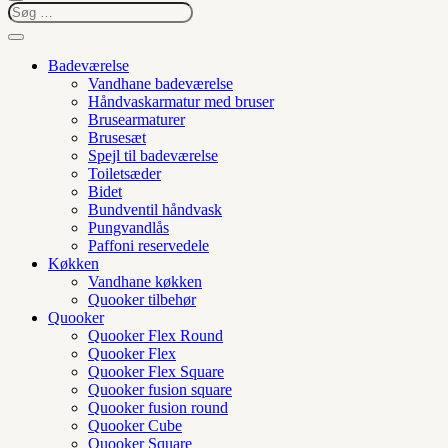
Badeværelse
Vandhane badeværelse
Håndvaskarmatur med bruser
Brusearmaturer
Brusesæt
Spejl til badeværelse
Toiletsæder
Bidet
Bundventil håndvask
Pungvandlås
Paffoni reservedele
Køkken
Vandhane køkken
Quooker tilbehør
Quooker
Quooker Flex Round
Quooker Flex
Quooker Flex Square
Quooker fusion square
Quooker fusion round
Quooker Cube
Quooker Square