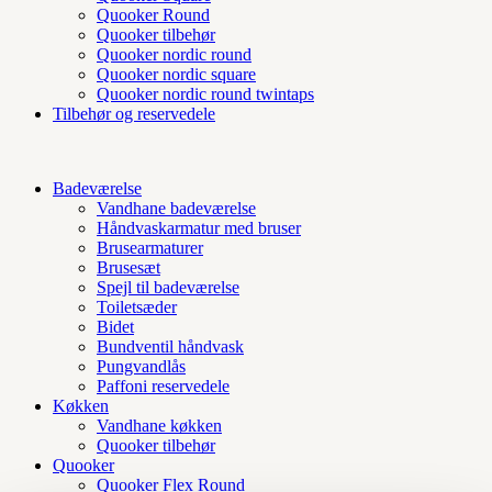
Quooker Round
Quooker tilbehør
Quooker nordic round
Quooker nordic square
Quooker nordic round twintaps
Tilbehør og reservedele
Badeværelse
Vandhane badeværelse
Håndvaskarmatur med bruser
Brusearmaturer
Brusesæt
Spejl til badeværelse
Toiletsæder
Bidet
Bundventil håndvask
Pungvandlås
Paffoni reservedele
Køkken
Vandhane køkken
Quooker tilbehør
Quooker
Quooker Flex Round