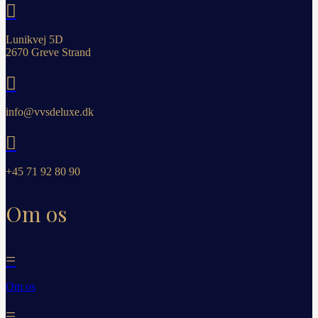

Lunikvej 5D
2670 Greve Strand

info@vvsdeluxe.dk

+45 71 92 80 90
Om os
=
Om os
=