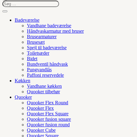
Badeværelse
Vandhane badeværelse
Håndvaskarmatur med bruser
Brusearmaturer
Brusesæt
Spejl til badeværelse
Toiletsæder
Bidet
Bundventil håndvask
Pungvandlås
Paffoni reservedele
Køkken
Vandhane køkken
Quooker tilbehør
Quooker
Quooker Flex Round
Quooker Flex
Quooker Flex Square
Quooker fusion square
Quooker fusion round
Quooker Cube
Quooker Square