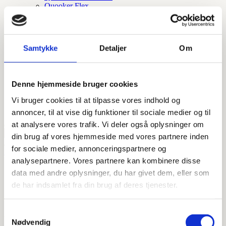
Quooker Flex
Quooker Flex Square
Quooker fusion square
Quooker fusion round
Quooker Cube
Samtykke
Detaljer
Om
Quooker Square
Quooker Round
Quooker tilbehør
Quooker nordic round
Denne hjemmeside bruger cookies
Quooker nordic square
Quooker nordic round twintaps
Vi bruger cookies til at tilpasse vores indhold og
Tilbehør og reservedele
annoncer, til at vise dig funktioner til sociale medier og til
at analysere vores trafik. Vi deler også oplysninger om
din brug af vores hjemmeside med vores partnere inden
for sociale medier, annonceringspartnere og
Forside
/ Vare Størrelser / Ø75 lodret udløb 900mm sort steel
analysepartnere. Vores partnere kan kombinere disse
Ø75 lodret udløb 900mm sort
data med andre oplysninger, du har givet dem, eller som
de har indsamlet fra din brug af deres tjenester.
steel
Samtykkevalg
Viser 1 resultat
Nødvendig