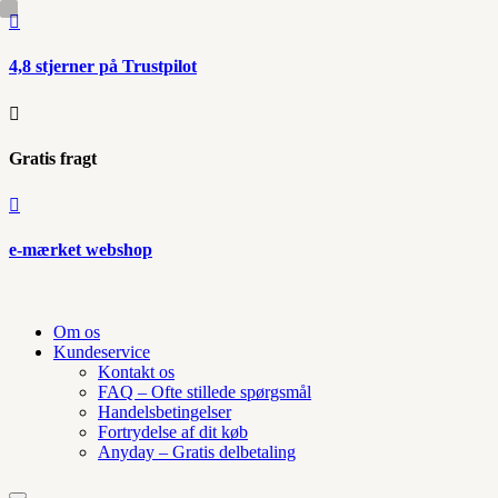

4,8 stjerner på Trustpilot

Gratis fragt

e-mærket webshop
Om os
Kundeservice
Kontakt os
FAQ – Ofte stillede spørgsmål
Handelsbetingelser
Fortrydelse af dit køb
Anyday – Gratis delbetaling