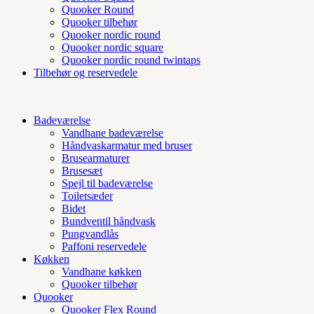
Quooker Round
Quooker tilbehør
Quooker nordic round
Quooker nordic square
Quooker nordic round twintaps
Tilbehør og reservedele
Badeværelse
Vandhane badeværelse
Håndvaskarmatur med bruser
Brusearmaturer
Brusesæt
Spejl til badeværelse
Toiletsæder
Bidet
Bundventil håndvask
Pungvandlås
Paffoni reservedele
Køkken
Vandhane køkken
Quooker tilbehør
Quooker
Quooker Flex Round