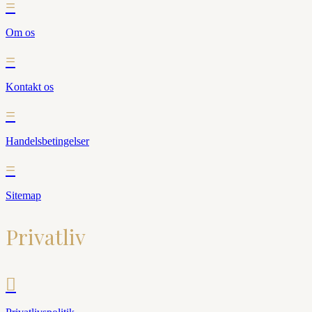
=
Om os
=
Kontakt os
=
Handelsbetingelser
=
Sitemap
Privatliv
