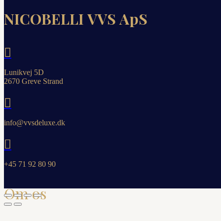
NICOBELLI VVS ApS

Lunikvej 5D
2670 Greve Strand

info@vvsdeluxe.dk

+45 71 92 80 90
Om os