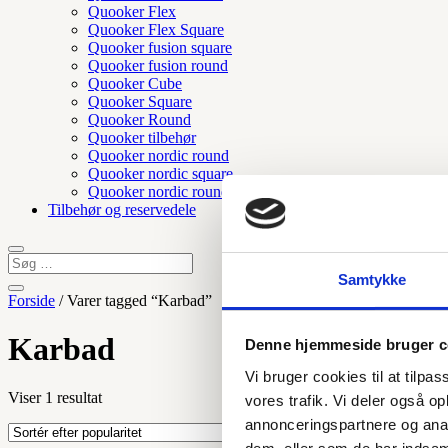
Quooker Flex
Quooker Flex Square
Quooker fusion square
Quooker fusion round
Quooker Cube
Quooker Square
Quooker Round
Quooker tilbehør
Quooker nordic round
Quooker nordic square
Quooker nordic round twintaps
Tilbehør og reservedele
Samtykke
Forside
/ Varer tagged “Karbad”
Karbad
Denne hjemmeside bruger c
Vi bruger cookies til at tilpas
Viser 1 resultat
vores trafik. Vi deler også 
annonceringspartnere og anal