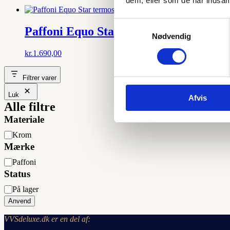
dem, eller som de har indsaml
Samtykkevalg
Paffoni Equo Star termostatbatteri ti
Nødvendig
kr.
1.690,00
Filtrer varer
Luk
Afvis
Alle filtre
Materiale
Materiale
Krom
Mærke
Mærke
Paffoni
Status
Status
På lager
Anvend
VVSdeluxe.dk er en del af: