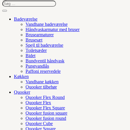
Badeværelse
Vandhane badeværelse
Håndvaskarmatur med bruser
Brusearmaturer
Brusesæt
Spejl til badeværelse
Toiletsæder
Bidet
Bundventil håndvask
Pungvandlås
Paffoni reservedele
Køkken
Vandhane køkken
Quooker tilbehør
Quooker
Quooker Flex Round
Quooker Flex
Quooker Flex Square
Quooker fusion square
Quooker fusion round
Quooker Cube
Quooker Square