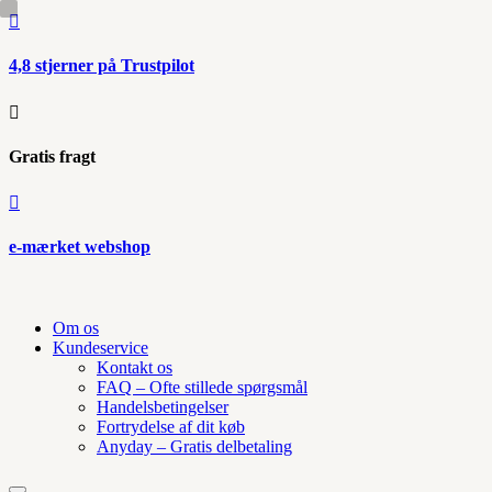

4,8 stjerner på Trustpilot

Gratis fragt

e-mærket webshop
Om os
Kundeservice
Kontakt os
FAQ – Ofte stillede spørgsmål
Handelsbetingelser
Fortrydelse af dit køb
Anyday – Gratis delbetaling