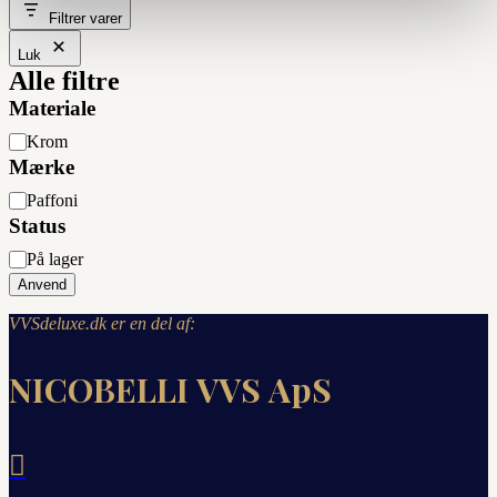
Filtrer varer
Luk
Alle filtre
Materiale
Materiale
Krom
Mærke
Mærke
Paffoni
Status
Status
På lager
Anvend
VVSdeluxe.dk er en del af:
NICOBELLI VVS ApS
