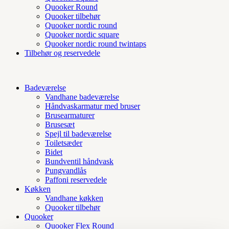
Quooker Round
Quooker tilbehør
Quooker nordic round
Quooker nordic square
Quooker nordic round twintaps
Tilbehør og reservedele
Badeværelse
Vandhane badeværelse
Håndvaskarmatur med bruser
Brusearmaturer
Brusesæt
Spejl til badeværelse
Toiletsæder
Bidet
Bundventil håndvask
Pungvandlås
Paffoni reservedele
Køkken
Vandhane køkken
Quooker tilbehør
Quooker
Quooker Flex Round