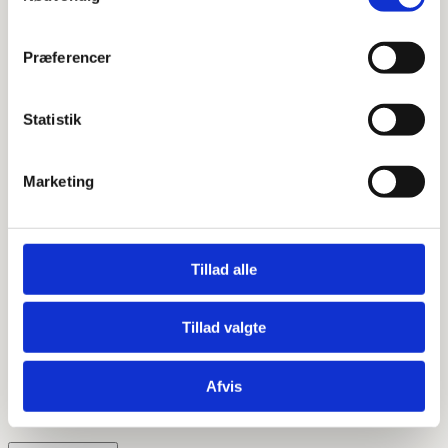
Præferencer
Statistik
Marketing
Tillad alle
Tillad valgte
New Stick DUO håndvaskarmatur –
U-tud lav model
Afvis
kr.
1.400,00