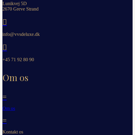
Lunikvej 5D
2670 Greve Strand

info@vvsdeluxe.dk

+45 71 92 80 90
Om os
=
Om os
=
Kontakt os