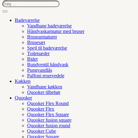
Badeværelse
Vandhane badeværelse
Håndvaskarmatur med bruser
Brusearmaturer
Brusesæt
Spejl til badeværelse
Toiletsæder
Bidet
Bundventil håndvask
Pungvandlås
Paffoni reservedele
Køkken
Vandhane køkken
Quooker tilbehør
Quooker
Quooker Flex Round
Quooker Flex
Quooker Flex Square
Quooker fusion square
Quooker fusion round
Quooker Cube
Quooker Square