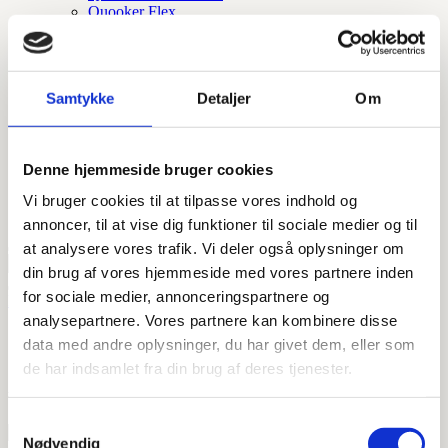
Quooker Flex
Quooker Flex Square
Quooker fusion square
Quooker fusion round
Quooker Cube
Samtykke
Detaljer
Om
Quooker Square
Quooker Round
Quooker tilbehør
Quooker nordic round
Denne hjemmeside bruger cookies
Quooker nordic square
Quooker nordic round twintaps
Vi bruger cookies til at tilpasse vores indhold og
Tilbehør og reservedele
annoncer, til at vise dig funktioner til sociale medier og til
at analysere vores trafik. Vi deler også oplysninger om
din brug af vores hjemmeside med vores partnere inden
for sociale medier, annonceringspartnere og
Forside
/ Vare Varenummer / 701510424
analysepartnere. Vores partnere kan kombinere disse
701510424
data med andre oplysninger, du har givet dem, eller som
de har indsamlet fra din brug af deres tjenester.
Viser 1 resultat
Samtykkevalg
Nødvendig