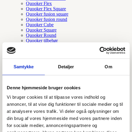
Quooker Flex
Quooker Flex Square
Quooker fusion square
Quooker fusion round
Quooker Cube
Quooker Square
Quooker Round
Quooker tilbehør
Quooker nordic round
Quooker nordic square
Quooker nordic round twintaps
Tilbehør og reservedele
Samtykke
Detaljer
Om
Denne hjemmeside bruger cookies
Forside
/ Vare Varenummer / Q212100102+Q111290202
Vi bruger cookies til at tilpasse vores indhold og
Q212100102+Q111290202
annoncer, til at vise dig funktioner til sociale medier og til
at analysere vores trafik. Vi deler også oplysninger om
Sorteret
Viser 2 resultater
din brug af vores hjemmeside med vores partnere inden
efter
for sociale medier, annonceringspartnere og
popularitet