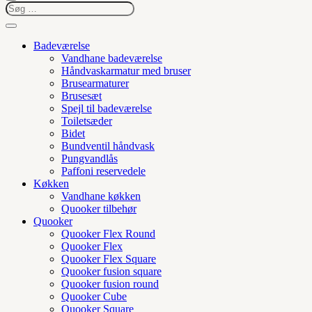
Badeværelse
Vandhane badeværelse
Håndvaskarmatur med bruser
Brusearmaturer
Brusesæt
Spejl til badeværelse
Toiletsæder
Bidet
Bundventil håndvask
Pungvandlås
Paffoni reservedele
Køkken
Vandhane køkken
Quooker tilbehør
Quooker
Quooker Flex Round
Quooker Flex
Quooker Flex Square
Quooker fusion square
Quooker fusion round
Quooker Cube
Quooker Square