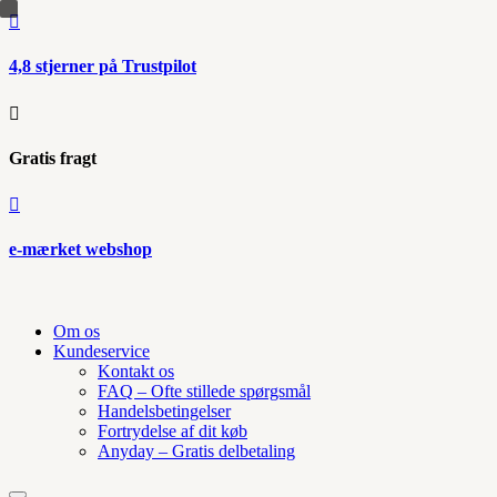

4,8 stjerner på Trustpilot

Gratis fragt

e-mærket webshop
Om os
Kundeservice
Kontakt os
FAQ – Ofte stillede spørgsmål
Handelsbetingelser
Fortrydelse af dit køb
Anyday – Gratis delbetaling