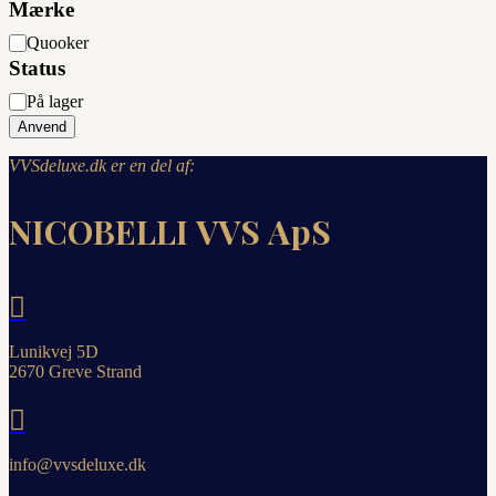
Mærke
Mærke
Quooker
Status
Status
På lager
Anvend
VVSdeluxe.dk er en del af:
NICOBELLI VVS ApS

Lunikvej 5D
2670 Greve Strand

info@vvsdeluxe.dk