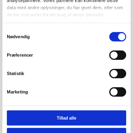
analysepartnere. Vores partnere kan kombinere disse
data med andre oplysninger, du har givet dem, eller som
de har indsamlet fra din brug af deres tjenester.
Quooker Flex Square Krom –
Inklusiv PRO3VAQ beholder
Samtykkevalg
Nødvendig
kr.
12.700,00
Præferencer
Quooker Fusion Square – Inklusiv
COMBI+ beholder
Statistik
Bruneret messing
Marketing
Guld
Krom
Tillad alle
Mat sort
Messing