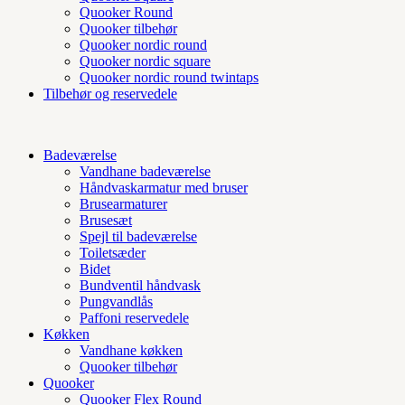
Quooker Round
Quooker tilbehør
Quooker nordic round
Quooker nordic square
Quooker nordic round twintaps
Tilbehør og reservedele
Badeværelse
Vandhane badeværelse
Håndvaskarmatur med bruser
Brusearmaturer
Brusesæt
Spejl til badeværelse
Toiletsæder
Bidet
Bundventil håndvask
Pungvandlås
Paffoni reservedele
Køkken
Vandhane køkken
Quooker tilbehør
Quooker
Quooker Flex Round