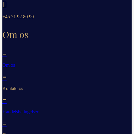

+45 71 92 80 90
Om os
=
Om os
=
Kontakt os
=
Handelsbetingelser
=