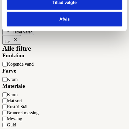
Tillad valgte
Rustfri Stål
Prisinterval:
kr.
13.875,00
–
kr.
20.000,00
Afvis
kr.13.875,00
til
Filtrer varer
kr.20.000,00
Luk
Alle filtre
Funktion
Funktion
Kogende vand
Farve
Farve
Krom
Materiale
Materiale
Krom
Mat sort
Rustfri Stål
Bruneret messing
Messing
Guld