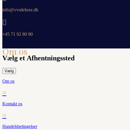
info@vvsdeluxe.dk

+45 71 92 80 90
Om os
Vælg et Afhentningssted
=
Vælg
Om os
=
Kontakt os
=
Handelsbetingelser