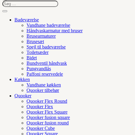
Badeværelse
Vandhane badeværelse
Håndvaskarmatur med bruser
Brusearmaturer
Brusesæt
Spejl til badeværelse
Toiletsæder
Bidet
Bundventil håndvask
Pungvandlås
Paffoni reservedele
Køkken
Vandhane køkken
Quooker tilbehør
Quooker
Quooker Flex Round
Quooker Flex
Quooker Flex Square
Quooker fusion square
Quooker fusion round
Quooker Cube
Quooker Square