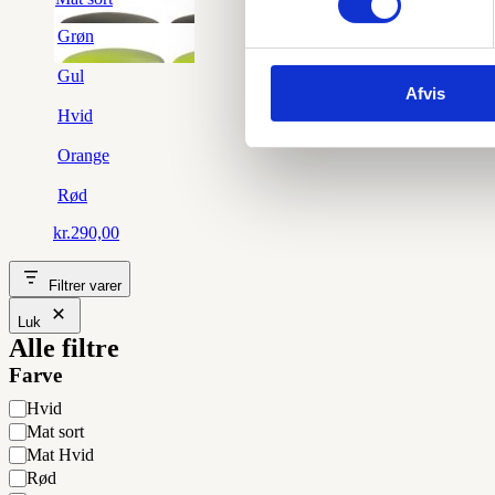
Grøn
Gul
Afvis
Hvid
Orange
Rød
kr.
290,00
Filtrer varer
Luk
Alle filtre
Farve
Farve
Hvid
Mat sort
Mat Hvid
Rød