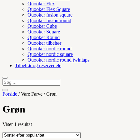
Quooker Flex
Quooker Flex Square
Quooker fusion square
Quooker fusion round
Quooker Cube
Quooker Square
Quooker Round
Quooker tilbehør
Quooker nordic round
Quooker nordic square
Quooker nordic round twintaps
Tilbehør og reservedele
Forside
/ Vare Farve / Grøn
Grøn
Viser 1 resultat