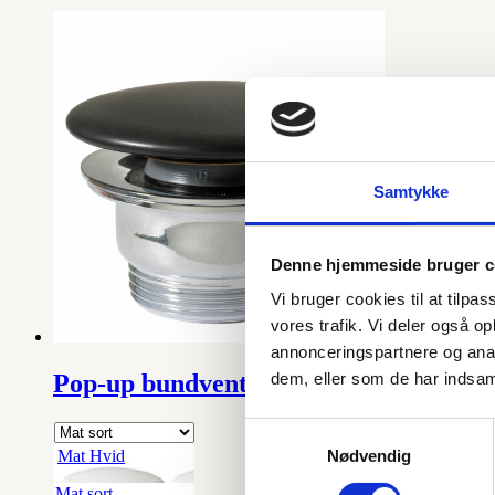
Samtykke
Denne hjemmeside bruger c
Vi bruger cookies til at tilpas
vores trafik. Vi deler også 
annonceringspartnere og anal
dem, eller som de har indsaml
Pop-up bundventil med porcelæn top
Samtykkevalg
Mat Hvid
Nødvendig
Mat sort