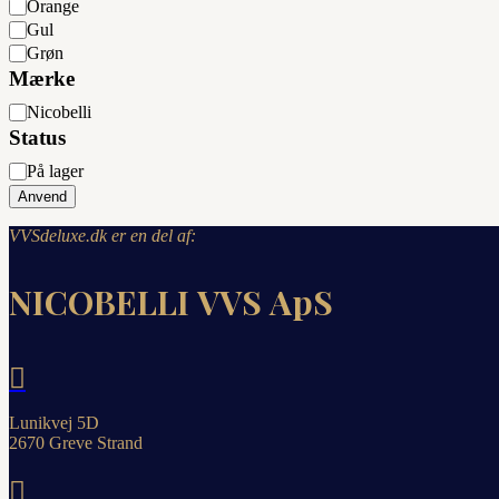
Orange
Gul
Grøn
Mærke
Mærke
Nicobelli
Status
Status
På lager
Anvend
VVSdeluxe.dk er en del af:
NICOBELLI VVS ApS

Lunikvej 5D
2670 Greve Strand
