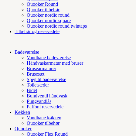
Quooker Round
Quooker tilbehør
Quooker nordic round
Quooker nordic square
Quooker nordic round twintaps
Tilbehør og reservedele
Badeværelse
Vandhane badeværelse
Håndvaskarmatur med bruser
Brusearmaturer
Brusesæt
Spejl til badeværelse
Toiletsæder
Bidet
Bundventil håndvask
Pungvandlås
Paffoni reservedele
Køkken
Vandhane køkken
Quooker tilbehør
Quooker
Quooker Flex Round