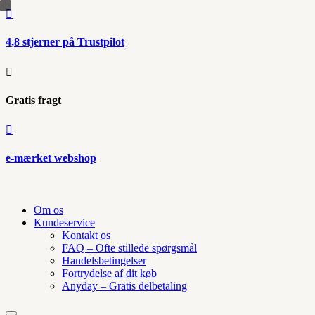

4,8 stjerner på Trustpilot

Gratis fragt

e-mærket webshop
Om os
Kundeservice
Kontakt os
FAQ – Ofte stillede spørgsmål
Handelsbetingelser
Fortrydelse af dit køb
Anyday – Gratis delbetaling