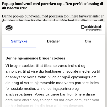
antal
Pop-up bundventil med porcelæn top - Den perfekte løsning til
dit badeværelse
Denne pop-up bundventil med porcelæn top i flere farvevarianter er
den ideelle løsning for dig, der ønsker både funktionalitet og æstetik
i dit badeværelse. Med sin universelle design passer bundventilen til
alle typer håndvaske, uanset om de har overløb eller ej.
Enkel og intuitiv betjening
Samtykke
Detaljer
Om
Den innovative click-clack mekanisme gør betjeningen utrolig
simpel - et enkelt klik på porcelæntoppen lukker bundventilen, og
endnu et klik åbner den igen. Denne brugervenlige funktion gør den
perfekt til både voksne og børn.
Denne hjemmeside bruger cookies
Eksklusivt design
Vi bruger cookies til at tilpasse vores indhold og
Porcelæntoppen giver et sofistikeret og moderne udtryk, der
harmonerer smukt med dagens populære armaturer og
annoncer, til at vise dig funktioner til sociale medier og til
badeværelsestilbehør. Materialet er både slidstærkt og nemt at
at analysere vores trafik. Vi deler også oplysninger om
vedligeholde.
din brug af vores hjemmeside med vores partnere inden
Universel kompatibilitet
for sociale medier, annonceringspartnere og
Med sin 1 1/4" standard tilslutning passer denne bundventil til langt
analysepartnere. Vores partnere kan kombinere disse
de fleste håndvaske på det danske marked. Den universelle design
data med andre oplysninger, du har givet dem, eller som
sikrer nem installation og bred kompatibilitet.
de har indsamlet fra din brug af deres tjenester.