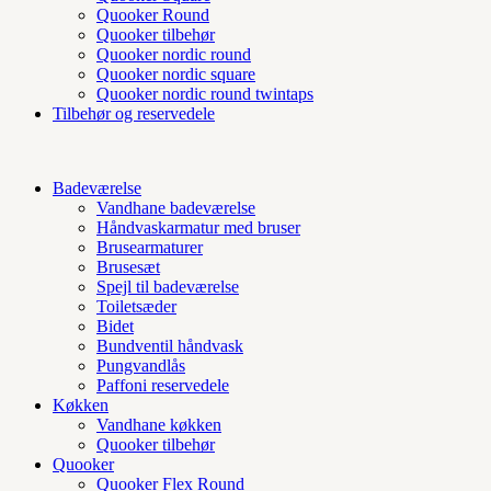
Quooker Round
Quooker tilbehør
Quooker nordic round
Quooker nordic square
Quooker nordic round twintaps
Tilbehør og reservedele
Badeværelse
Vandhane badeværelse
Håndvaskarmatur med bruser
Brusearmaturer
Brusesæt
Spejl til badeværelse
Toiletsæder
Bidet
Bundventil håndvask
Pungvandlås
Paffoni reservedele
Køkken
Vandhane køkken
Quooker tilbehør
Quooker
Quooker Flex Round