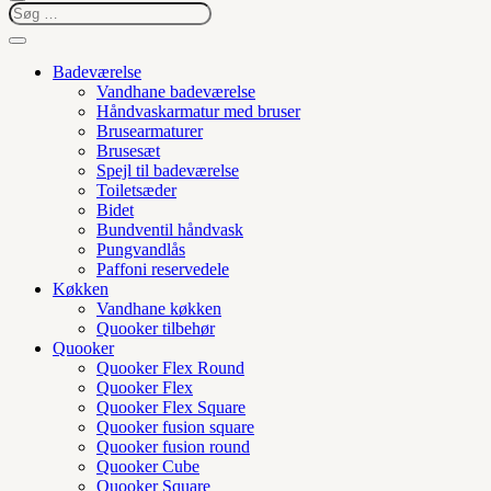
Badeværelse
Vandhane badeværelse
Håndvaskarmatur med bruser
Brusearmaturer
Brusesæt
Spejl til badeværelse
Toiletsæder
Bidet
Bundventil håndvask
Pungvandlås
Paffoni reservedele
Køkken
Vandhane køkken
Quooker tilbehør
Quooker
Quooker Flex Round
Quooker Flex
Quooker Flex Square
Quooker fusion square
Quooker fusion round
Quooker Cube
Quooker Square