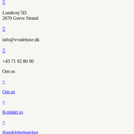

Lunikvej 5D
2670 Greve Strand

info@vvsdeluxe.dk

+45 71 92 80 90
Om os
=
Om os
=
Kontakt os
=
Handelsbetingelser