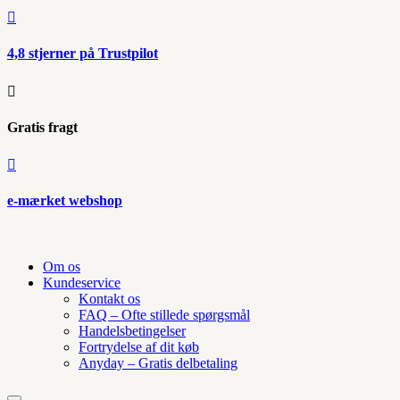

4,8 stjerner på Trustpilot

Gratis fragt

e-mærket webshop
Om os
Kundeservice
Kontakt os
FAQ – Ofte stillede spørgsmål
Handelsbetingelser
Fortrydelse af dit køb
Anyday – Gratis delbetaling