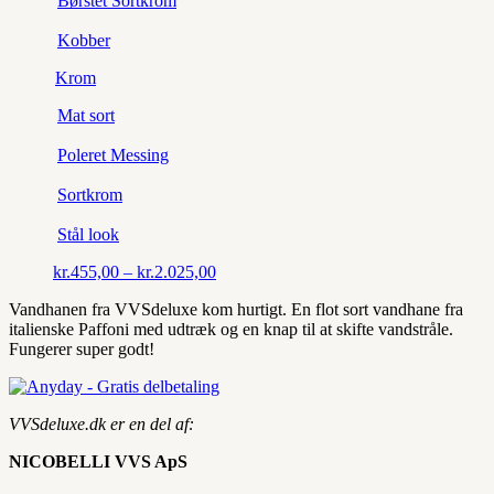
Børstet Sortkrom
Kobber
Krom
Mat sort
Poleret Messing
Sortkrom
Stål look
Prisinterval:
kr.
455,00
–
kr.
2.025,00
kr.455,00
Vandhanen fra VVSdeluxe kom hurtigt. En flot sort vandhane fra
til
italienske Paffoni med udtræk og en knap til at skifte vandstråle.
kr.2.025,00
Fungerer super godt!
VVSdeluxe.dk er en del af:
NICOBELLI VVS ApS