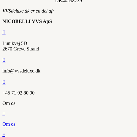
DK
40538739
VVSdeluxe.dk er en del af:
NICOBELLI VVS ApS

Lunikvej 5D
2670 Greve Strand

info@vvsdeluxe.dk

+45 71 92 80 90
Om os
=
Om os
=