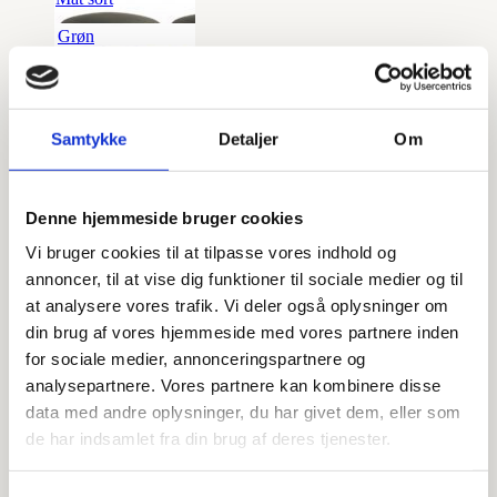
Grøn
Gul
Hvid
Samtykke
Detaljer
Om
Orange
Rød
Denne hjemmeside bruger cookies
kr.
290,00
Vi bruger cookies til at tilpasse vores indhold og
annoncer, til at vise dig funktioner til sociale medier og til
Paffoni Ringo køkkenarmatur med
at analysere vores trafik. Vi deler også oplysninger om
høj tud
din brug af vores hjemmeside med vores partnere inden
for sociale medier, annonceringspartnere og
analysepartnere. Vores partnere kan kombinere disse
Krom
data med andre oplysninger, du har givet dem, eller som
de har indsamlet fra din brug af deres tjenester.
Mat Hvid
Mat sort