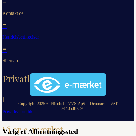
=
Kontakt os
=
Handelsbetingelser
=
Sitemap
Privatliv

Copyright 2025 © Nicobelli VVS ApS – Denmark – VAT
nr: DK
40538739
Privatlivspolitik
Vi er e-mærket
Vælg et Afhentningssted