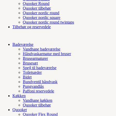
Quooker Round
Quooker tilbehør
Quooker nordic round
Quooker nordic square
Quooker nordic round twintaps
Tilbehør og reservedele
Badeværelse
Vandhane badeværelse
Håndvaskarmatur med bruser
Brusearmaturer
Brusesæt
Spejl til badeværelse
Toiletsæder
Bidet
Bundventil håndvask
Pungvandlås
Paffoni reservedele
Køkken
Vandhane køkken
Quooker tilbehør
Quooker
Quooker Flex Round