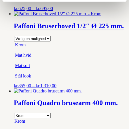
Prisinterval:
kr.
625,00
–
kr.
695,00
kr.625,00
til
kr.695,00
Paffoni Bruserhoved 1/2″ Ø 225 mm.
Krom
Mat hvid
Mat sort
Stål look
Prisinterval:
kr.
855,00
–
kr.
1.310,00
kr.855,00
til
kr.1.310,00
Paffoni Quadro brusearm 400 mm.
Krom