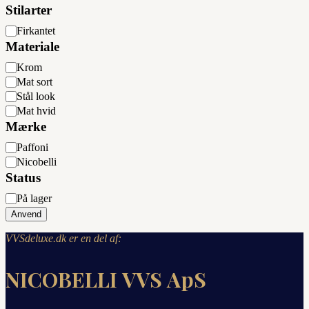
Stilarter
Stilarter
Firkantet
Materiale
Materiale
Krom
Mat sort
Stål look
Mat hvid
Mærke
Mærke
Paffoni
Nicobelli
Status
Status
På lager
Anvend
VVSdeluxe.dk er en del af:
NICOBELLI VVS ApS