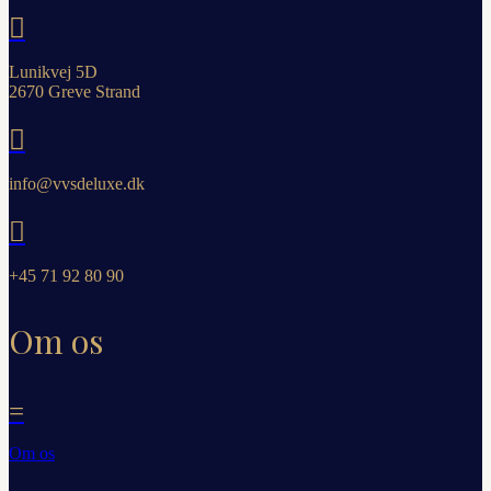

Lunikvej 5D
2670 Greve Strand

info@vvsdeluxe.dk

+45 71 92 80 90
Om os
=
Om os