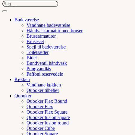
Badeværelse
Vandhane badeværelse
Håndvaskarmatur med bruser
Brusearmaturer
Brusesæt
Spejl til badeværelse
Toiletsæder
Bidet
Bundventil håndvask
Pungvandlås
Paffoni reservedele
Køkken
Vandhane køkken
Quooker tilbehør
Quooker
Quooker Flex Round
Quooker Flex
Quooker Flex Square
Quooker fusion square
Quooker fusion round
Quooker Cube
Quooker Square