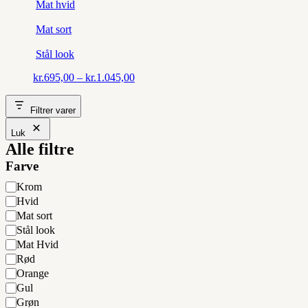
Mat hvid
Mat sort
Stål look
Prisinterval:
kr.
695,00
–
kr.
1.045,00
kr.695,00
til
Filtrer varer
kr.1.045,00
Luk
Alle filtre
Farve
Farve
Krom
Hvid
Mat sort
Stål look
Mat Hvid
Rød
Orange
Gul
Grøn