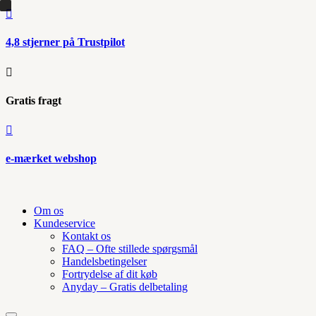

4,8 stjerner på Trustpilot

Gratis fragt

e-mærket webshop
Om os
Kundeservice
Kontakt os
FAQ – Ofte stillede spørgsmål
Handelsbetingelser
Fortrydelse af dit køb
Anyday – Gratis delbetaling