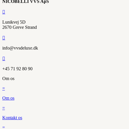
NICOBELLI VVS ApS

Lunikvej 5D
2670 Greve Strand

info@vvsdeluxe.dk

+45 71 92 80 90
Om os
=
Om os
=
Kontakt os
=