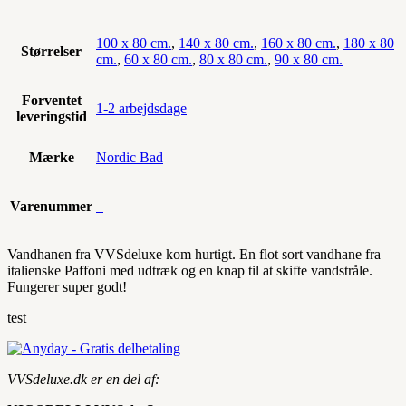
100 x 80 cm.
,
140 x 80 cm.
,
160 x 80 cm.
,
180 x 80
Størrelser
cm.
,
60 x 80 cm.
,
80 x 80 cm.
,
90 x 80 cm.
Forventet
1-2 arbejdsdage
leveringstid
Mærke
Nordic Bad
Varenummer
–
Vandhanen fra VVSdeluxe kom hurtigt. En flot sort vandhane fra
italienske Paffoni med udtræk og en knap til at skifte vandstråle.
Fungerer super godt!
test
VVSdeluxe.dk er en del af: