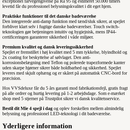
exceptionel farvegengivelse på Ra 95 og estimeret 50.000 timers
levetid får du professionel belysningskvalitet i dit eget hjem.
Praktiske funktioner til det danske badeværelse
Den integrerede anti-damp funktion med tænd/sluk sikrer, at spejlet
forbliver klart selv i fugtige danske badeværelser. Touch switch-
teknologien gør betjeningen intuitiv og hygiejnisk, mens IP44-
certificeringen garanterer sikkerhed i våde miljøer.
Premium kvalitet og dansk leveringssikkerhed
Spejlet er fremstillet i høj kvalitet med 5 mm tykkelse, blyindhold og
2x coating for beskyttelse af sølvlaget. Den anti-
korrosionsbelægning med Teflon og polerede trapezformede kanter
uden skarpe hjørner sikrer både holdbarhed og sikkerhed. Spejlet
leveres med skjult ophæng og er skåret på automatisk CNC-bord for
præcision.
Hos VVSdeluxe får du 5 års garanti mod fabrikationsfejl, gratis fragt
på alle ordrer og hurtig levering på 1-2 arbejdsdage. Som e-mærket
shop med 5 stjerner på Trustpilot sikrer vi dansk kvalitetsservice.
Bestil dit Mie 4 spejl i dag
og oplev forskellen mellem almindelig
belysning og professionel LED-teknologi i dit badeværelse.
Yderligere information