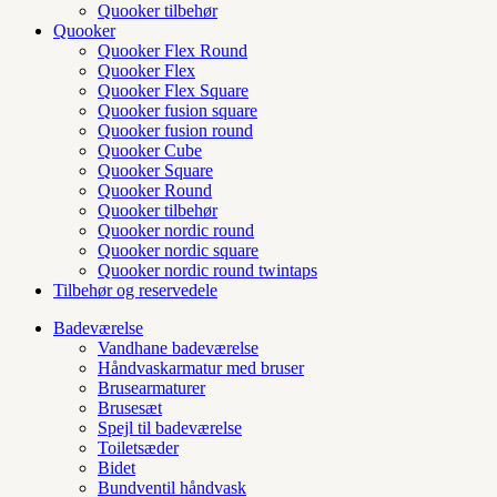
Quooker tilbehør
Quooker
Quooker Flex Round
Quooker Flex
Quooker Flex Square
Quooker fusion square
Quooker fusion round
Quooker Cube
Quooker Square
Quooker Round
Quooker tilbehør
Quooker nordic round
Quooker nordic square
Quooker nordic round twintaps
Tilbehør og reservedele
Badeværelse
Vandhane badeværelse
Håndvaskarmatur med bruser
Brusearmaturer
Brusesæt
Spejl til badeværelse
Toiletsæder
Bidet
Bundventil håndvask