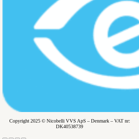
Copyright 2025 © Nicobelli VVS ApS – Denmark – VAT nr:
DK
40538739