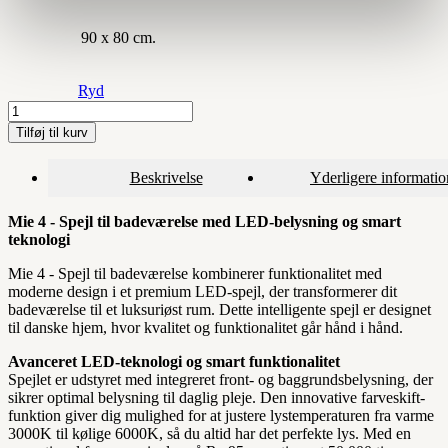
90 x 80 cm.
Ryd
Mie
4
Tilføj til kurv
-
Spejl
Beskrivelse
Yderligere informatio
til
badeværelse
(flere
Mie 4 - Spejl til badeværelse med LED-belysning og smart
størrelser)
teknologi
antal
Mie 4 - Spejl til badeværelse kombinerer funktionalitet med
moderne design i et premium LED-spejl, der transformerer dit
badeværelse til et luksuriøst rum. Dette intelligente spejl er designet
til danske hjem, hvor kvalitet og funktionalitet går hånd i hånd.
Avanceret LED-teknologi og smart funktionalitet
Spejlet er udstyret med integreret front- og baggrundsbelysning, der
sikrer optimal belysning til daglig pleje. Den innovative farveskift-
funktion giver dig mulighed for at justere lystemperaturen fra varme
3000K til kølige 6000K, så du altid har det perfekte lys. Med en