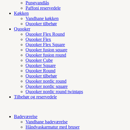
Pungvandlås
Paffoni reservedele
Køkken
Vandhane køkken
Quooker tilbehør
Quooker
Quooker Flex Round
Quooker Flex
Quooker Flex Square
Quooker fusion square
Quooker fusion round
Quooker Cube
Quooker Square
Quooker Round
Quooker tilbehør
Quooker nordic round
Quooker nordic square
Quooker nordic round twintaps
Tilbehør og reservedele
Badeværelse
Vandhane badeværelse
Håndvaskarmatur med bruser