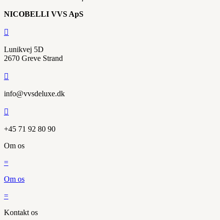
NICOBELLI VVS ApS

Lunikvej 5D
2670 Greve Strand

info@vvsdeluxe.dk

+45 71 92 80 90
Om os
=
Om os
=
Kontakt os