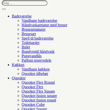
Badeværelse
Vandhane badeværelse
Håndvaskarmatur med bruser
Brusearmaturer
Brusesæt
Spejl til badeværelse
Toiletsæder
Bidet
Bundventil håndvask
Pungvandlås
Paffoni reservedele
Køkken
Vandhane køkken
Quooker tilbehør
Quooker
Quooker Flex Round
Quooker Flex
Quooker Flex Square
Quooker fusion square
Quooker fusion round
Quooker Cube
Quooker Square