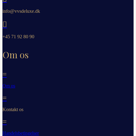
info@vvsdeluxe.dk

+45 71 92 80 90
Om os
=
Om os
=
Kontakt os
=
Handelsbetingelser