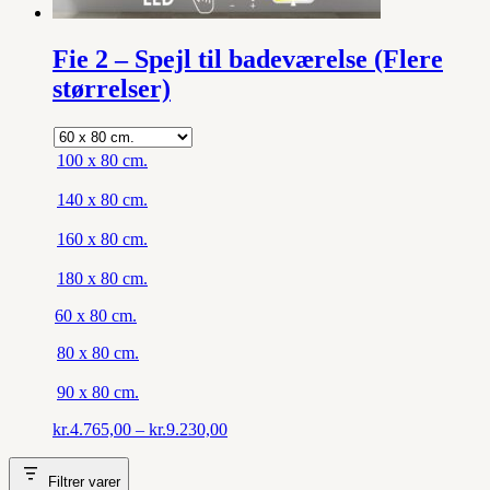
Fie 2 – Spejl til badeværelse (Flere
størrelser)
100 x 80 cm.
140 x 80 cm.
160 x 80 cm.
180 x 80 cm.
60 x 80 cm.
80 x 80 cm.
90 x 80 cm.
Prisinterval:
kr.
4.765,00
–
kr.
9.230,00
kr.4.765,00
til
Filtrer varer
kr.9.230,00