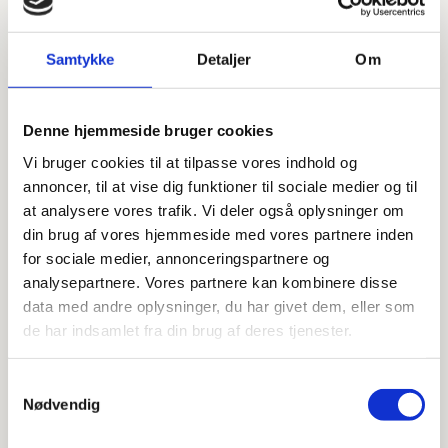
160 x 80 cm.
180 x 80 cm.
Samtykke
Detaljer
Om
60 x 80 cm.
80 x 80 cm.
Denne hjemmeside bruger cookies
90 x 80 cm.
Vi bruger cookies til at tilpasse vores indhold og
annoncer, til at vise dig funktioner til sociale medier og til
Prisinterval:
kr.
4.765,00
–
kr.
9.230,00
kr.4.765,00
at analysere vores trafik. Vi deler også oplysninger om
til
din brug af vores hjemmeside med vores partnere inden
kr.9.230,00
Mie 2 spejl til badeværelse (flere
for sociale medier, annonceringspartnere og
størrelser)
analysepartnere. Vores partnere kan kombinere disse
data med andre oplysninger, du har givet dem, eller som
de har indsamlet fra din brug af deres tjenester.
100 x 80 cm.
140 x 80 cm.
Samtykkevalg
Nødvendig
160 x 80 cm.