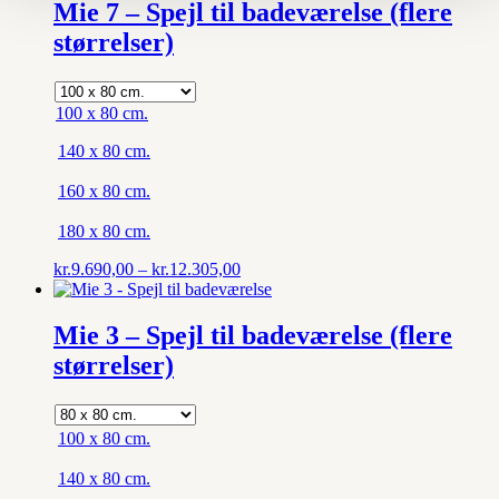
kr.5.188,00
Mie 7 – Spejl til badeværelse (flere
størrelser)
100 x 80 cm.
140 x 80 cm.
160 x 80 cm.
180 x 80 cm.
Prisinterval:
kr.
9.690,00
–
kr.
12.305,00
kr.9.690,00
til
kr.12.305,00
Mie 3 – Spejl til badeværelse (flere
størrelser)
100 x 80 cm.
140 x 80 cm.