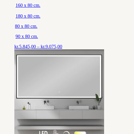
160 x 80 cm.
180 x 80 cm.
80 x 80 cm.
90 x 80 cm.
Prisinterval:
kr.
5.845,00
–
kr.
9.075,00
kr.5.845,00
til
kr.9.075,00