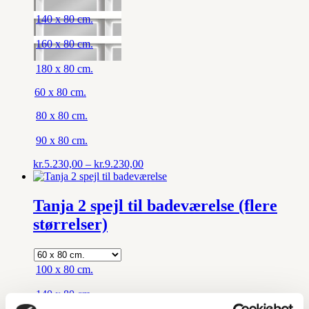
140 x 80 cm.
160 x 80 cm.
180 x 80 cm.
60 x 80 cm.
80 x 80 cm.
90 x 80 cm.
Prisinterval:
kr.
5.230,00
–
kr.
9.230,00
kr.5.230,00
til
kr.9.230,00
Tanja 2 spejl til badeværelse (flere
størrelser)
100 x 80 cm.
140 x 80 cm.