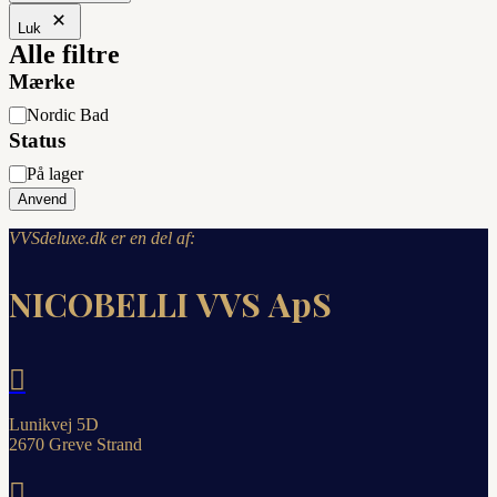
Luk
Alle filtre
Mærke
Mærke
Nordic Bad
Status
Status
På lager
Anvend
VVSdeluxe.dk er en del af:
NICOBELLI VVS ApS

Lunikvej 5D
2670 Greve Strand
