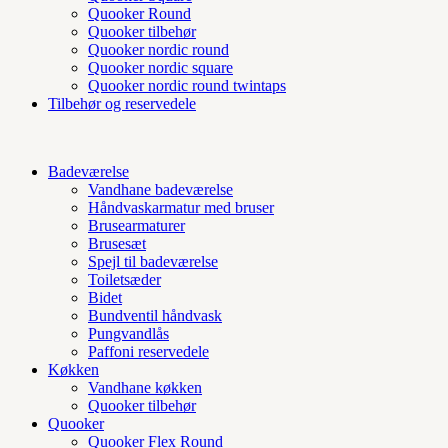
Quooker Round
Quooker tilbehør
Quooker nordic round
Quooker nordic square
Quooker nordic round twintaps
Tilbehør og reservedele
Badeværelse
Vandhane badeværelse
Håndvaskarmatur med bruser
Brusearmaturer
Brusesæt
Spejl til badeværelse
Toiletsæder
Bidet
Bundventil håndvask
Pungvandlås
Paffoni reservedele
Køkken
Vandhane køkken
Quooker tilbehør
Quooker
Quooker Flex Round