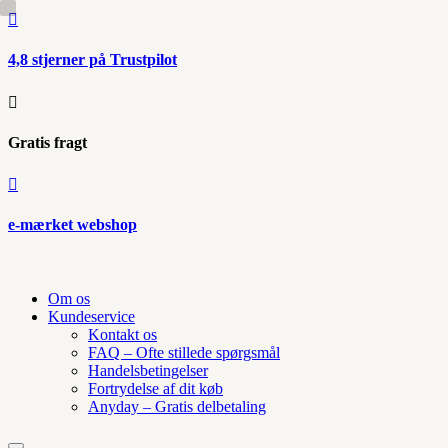

4,8 stjerner på Trustpilot

Gratis fragt

e-mærket webshop
Om os
Kundeservice
Kontakt os
FAQ – Ofte stillede spørgsmål
Handelsbetingelser
Fortrydelse af dit køb
Anyday – Gratis delbetaling