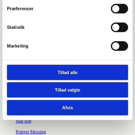
Præferencer
Varenummer
–
Statistik
Du kunne også være interesseret i…
Marketing
Paffoni Light håndvaskarmatur
Tillad alle
Børstet Messing
Børstet Sortkrom
Tillad valgte
Kobber
Afvis
Krom
Mat sort
Poleret Messing