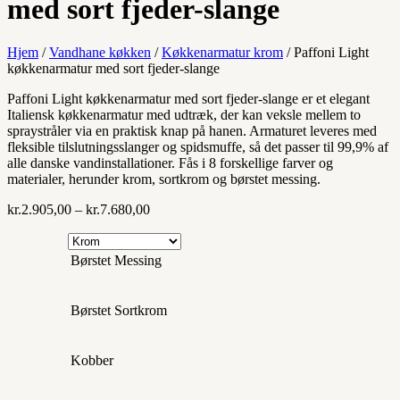
med sort fjeder-slange
Hjem
/
Vandhane køkken
/
Køkkenarmatur krom
/ Paffoni Light
køkkenarmatur med sort fjeder-slange
Paffoni Light køkkenarmatur med sort fjeder-slange er et elegant
Italiensk køkkenarmatur med udtræk, der kan veksle mellem to
spraystråler via en praktisk knap på hanen. Armaturet leveres med
fleksible tilslutningsslanger og spidsmuffe, så det passer til 99,9% af
alle danske vandinstallationer. Fås i 8 forskellige farver og
materialer, herunder krom, sortkrom og børstet messing.
Prisinterval:
kr.
2.905,00
–
kr.
7.680,00
kr.2.905,00
til
kr.7.680,00
Børstet Messing
Børstet Sortkrom
Kobber