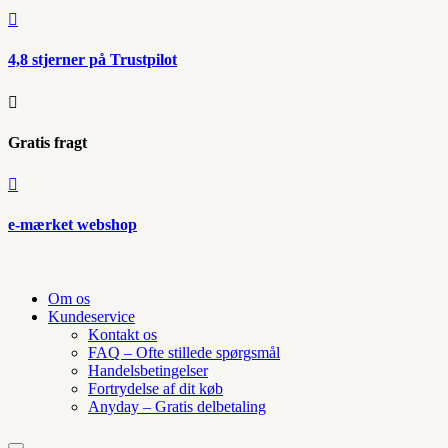

4,8 stjerner på Trustpilot

Gratis fragt

e-mærket webshop
Om os
Kundeservice
Kontakt os
FAQ – Ofte stillede spørgsmål
Handelsbetingelser
Fortrydelse af dit køb
Anyday – Gratis delbetaling