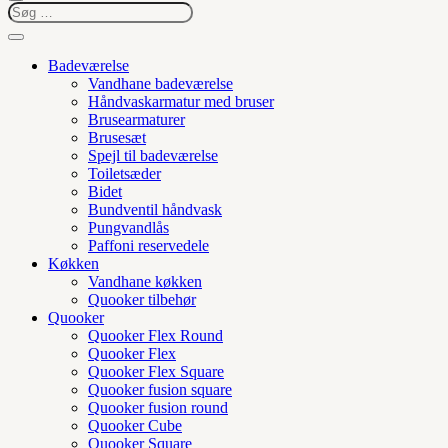
Badeværelse
Vandhane badeværelse
Håndvaskarmatur med bruser
Brusearmaturer
Brusesæt
Spejl til badeværelse
Toiletsæder
Bidet
Bundventil håndvask
Pungvandlås
Paffoni reservedele
Køkken
Vandhane køkken
Quooker tilbehør
Quooker
Quooker Flex Round
Quooker Flex
Quooker Flex Square
Quooker fusion square
Quooker fusion round
Quooker Cube
Quooker Square