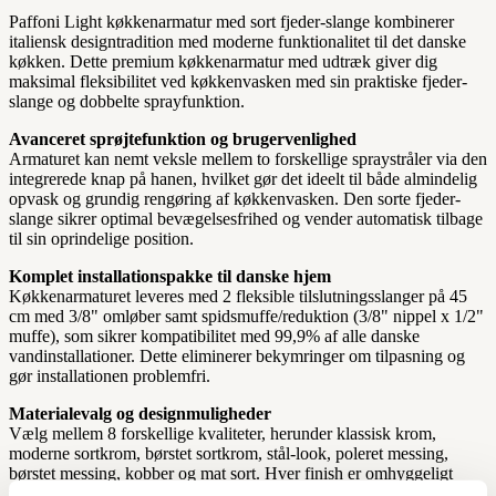
Paffoni Light køkkenarmatur med sort fjeder-slange kombinerer
italiensk designtradition med moderne funktionalitet til det danske
køkken. Dette premium køkkenarmatur med udtræk giver dig
maksimal fleksibilitet ved køkkenvasken med sin praktiske fjeder-
slange og dobbelte sprayfunktion.
Avanceret sprøjtefunktion og brugervenlighed
Armaturet kan nemt veksle mellem to forskellige spraystråler via den
integrerede knap på hanen, hvilket gør det ideelt til både almindelig
opvask og grundig rengøring af køkkenvasken. Den sorte fjeder-
slange sikrer optimal bevægelsesfrihed og vender automatisk tilbage
til sin oprindelige position.
Komplet installationspakke til danske hjem
Køkkenarmaturet leveres med 2 fleksible tilslutningsslanger på 45
cm med 3/8" omløber samt spidsmuffe/reduktion (3/8" nippel x 1/2"
muffe), som sikrer kompatibilitet med 99,9% af alle danske
vandinstallationer. Dette eliminerer bekymringer om tilpasning og
gør installationen problemfri.
Materialevalg og designmuligheder
Vælg mellem 8 forskellige kvaliteter, herunder klassisk krom,
moderne sortkrom, børstet sortkrom, stål-look, poleret messing,
børstet messing, kobber og mat sort. Hver finish er omhyggeligt
udført for at sikre holdbarhed og æstetisk appel i det danske køkken.