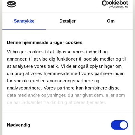
Paffoni kvalitet og garanti
Som autoriseret Paffoni-forhandler tilbyder VVSdeluxe 5 års garanti
på dette italienske kvalitetsarmatur. Kombineret med gratis fragt på
Samtykke
Detaljer
Om
alle ordrer og hurtig leveringstid på 1-3 dage, får du både kvalitet og
service i verdensklasse.
Opgrader dit køkken med Paffoni Light køkkenarmatur - bestil i dag
Denne hjemmeside bruger cookies
og oplev forskellen Italiensk håndværk gør.
Vi bruger cookies til at tilpasse vores indhold og
Yderligere information
annoncer, til at vise dig funktioner til sociale medier og til
at analysere vores trafik. Vi deler også oplysninger om
din brug af vores hjemmeside med vores partnere inden
Forventet
1-2 arbejdsdage
for sociale medier, annonceringspartnere og
leveringstid
analysepartnere. Vores partnere kan kombinere disse
Mærke
Paffoni
data med andre oplysninger, du har givet dem, eller som
de har indsamlet fra din brug af deres tjenester.
Børstet Messing
,
Børstet Sortkrom
,
Kobber
,
Krom
,
Materiale
Mat sort
,
Poleret Messing
,
Sortkrom
,
Stål look
Samtykkevalg
Nødvendig
Udtræk
Med udtræk