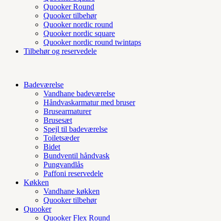
Quooker Round
Quooker tilbehør
Quooker nordic round
Quooker nordic square
Quooker nordic round twintaps
Tilbehør og reservedele
Badeværelse
Vandhane badeværelse
Håndvaskarmatur med bruser
Brusearmaturer
Brusesæt
Spejl til badeværelse
Toiletsæder
Bidet
Bundventil håndvask
Pungvandlås
Paffoni reservedele
Køkken
Vandhane køkken
Quooker tilbehør
Quooker
Quooker Flex Round