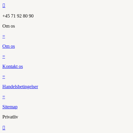

+45 71 92 80 90
Om os
=
Om os
=
Kontakt os
=
Handelsbetingelser
=
Sitemap
Privatliv
