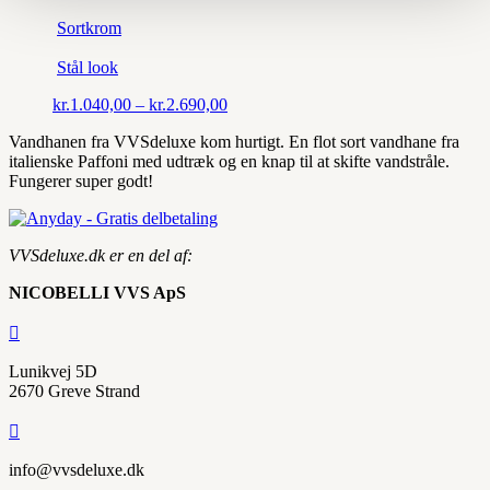
Sortkrom
Stål look
Prisinterval:
kr.
1.040,00
–
kr.
2.690,00
kr.1.040,00
Vandhanen fra VVSdeluxe kom hurtigt. En flot sort vandhane fra
til
italienske Paffoni med udtræk og en knap til at skifte vandstråle.
kr.2.690,00
Fungerer super godt!
VVSdeluxe.dk er en del af:
NICOBELLI VVS ApS

Lunikvej 5D
2670 Greve Strand

info@vvsdeluxe.dk