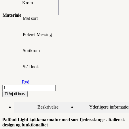
Krom
Materiale
Mat sort
Poleret Messing
Sortkrom
Stål look
Ryd
Paffoni
Light
Tilføj til kurv
køkkenarmatur
med
Beskrivelse
Yderligere informatio
sort
fjeder-
slange
Paffoni Light køkkenarmatur med sort fjeder-slange - Italiensk
antal
design og funktionalitet