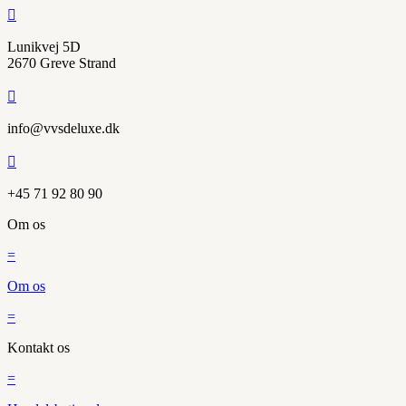

Lunikvej 5D
2670 Greve Strand

info@vvsdeluxe.dk

+45 71 92 80 90
Om os
=
Om os
=
Kontakt os
=