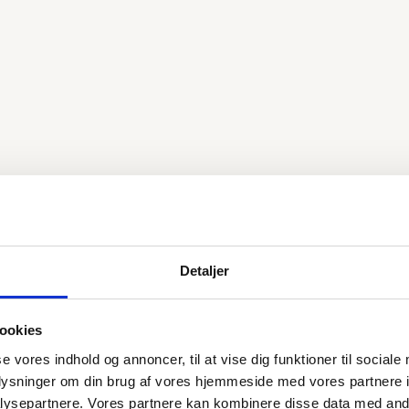
Detaljer
ookies
se vores indhold og annoncer, til at vise dig funktioner til sociale
oplysninger om din brug af vores hjemmeside med vores partnere i
ysepartnere. Vores partnere kan kombinere disse data med andr