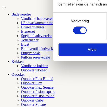
dem, eller som de har indsaml
Badeværelse
Samtykkevalg
Vandhane badeværelse
Nødvendig
Håndvaskarmatur med bruser
Brusearmaturer
Brusesæt
Spejl til badeværelse
Toiletsæder
Bidet
Bundventil håndvask
Afvis
Pungvandlås
Paffoni reservedele
Køkken
Vandhane køkken
Quooker tilbehør
Quooker
Quooker Flex Round
Quooker Flex
Quooker Flex Square
Quooker fusion square
Quooker fusion round
Quooker Cube
Quooker Square