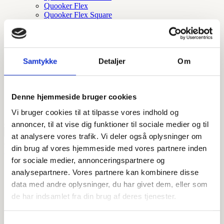
Quooker Flex
Quooker Flex Square
Quooker fusion square
Quooker fusion round
Quooker Cube
Quooker Square
Quooker Round
Samtykke
Detaljer
Om
Quooker tilbehør
Quooker nordic round
Quooker nordic square
Quooker nordic round twintaps
Denne hjemmeside bruger cookies
Tilbehør og reservedele
Vi bruger cookies til at tilpasse vores indhold og
annoncer, til at vise dig funktioner til sociale medier og til
at analysere vores trafik. Vi deler også oplysninger om
din brug af vores hjemmeside med vores partnere inden
Forside
/ Vare Størrelser / Ø50 vandret udløb 800mm kobber rib
for sociale medier, annonceringspartnere og
Ø50 vandret udløb 800mm
analysepartnere. Vores partnere kan kombinere disse
data med andre oplysninger, du har givet dem, eller som
kobber rib
de har indsamlet fra din brug af deres tjenester.
Viser 1 resultat
Samtykkevalg