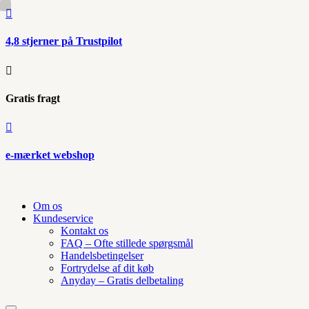

4,8 stjerner på Trustpilot

Gratis fragt

e-mærket webshop
Om os
Kundeservice
Kontakt os
FAQ – Ofte stillede spørgsmål
Handelsbetingelser
Fortrydelse af dit køb
Anyday – Gratis delbetaling