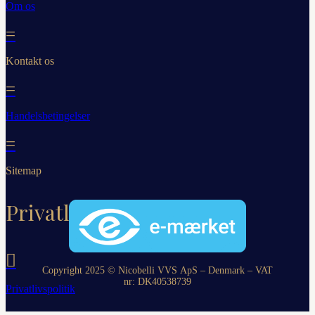
Om os
=
Kontakt os
=
Handelsbetingelser
=
Sitemap
Privatliv

Copyright 2025 © Nicobelli VVS ApS – Denmark – VAT
nr: DK
40538739
Privatlivspolitik