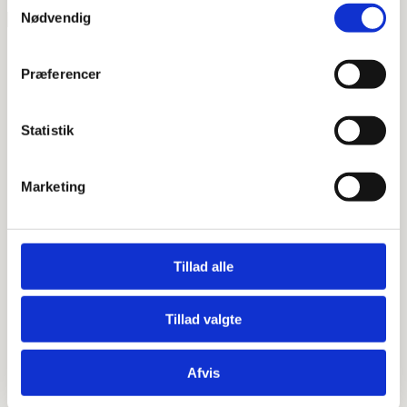
Nødvendig
Præferencer
Purus Line 800mm komplet med rist,
ramme og afløbsskål(flere varianter)
Statistik
Marketing
Ø50 vandret udløb 800mm kobber rib
Ø50 vandret udløb 800mm messing rib
Ø50 vandret udløb 800mm messing steel
Tillad alle
Ø50 vandret udløb 800mm sort rib
Tillad valgte
Ø50 vandret udløb 800mm sort steel
Ø75 lodret udløb 800mm kobber rib
Afvis
Ø75 lodret udløb 800mm messing rib