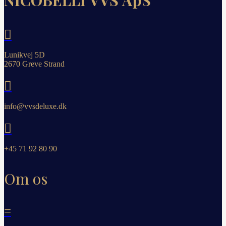
NICOBELLI VVS ApS

Lunikvej 5D
2670 Greve Strand

info@vvsdeluxe.dk

+45 71 92 80 90
Om os
=