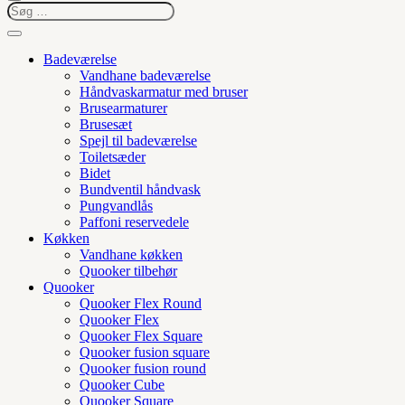
Badeværelse
Vandhane badeværelse
Håndvaskarmatur med bruser
Brusearmaturer
Brusesæt
Spejl til badeværelse
Toiletsæder
Bidet
Bundventil håndvask
Pungvandlås
Paffoni reservedele
Køkken
Vandhane køkken
Quooker tilbehør
Quooker
Quooker Flex Round
Quooker Flex
Quooker Flex Square
Quooker fusion square
Quooker fusion round
Quooker Cube
Quooker Square