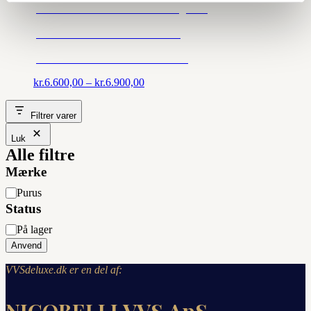
Ø75 lodret udløb 800mm messing steel
Ø75 lodret udløb 800mm sort rib
Ø75 lodret udløb 800mm sort steel
Prisinterval:
kr.
6.600,00
–
kr.
6.900,00
kr.6.600,00
til
Filtrer varer
kr.6.900,00
Luk
Alle filtre
Mærke
Mærke
Purus
Status
Status
På lager
Anvend
VVSdeluxe.dk er en del af: