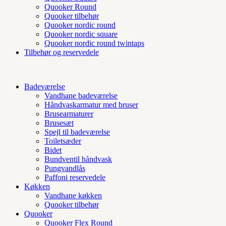
Quooker Round
Quooker tilbehør
Quooker nordic round
Quooker nordic square
Quooker nordic round twintaps
Tilbehør og reservedele
Badeværelse
Vandhane badeværelse
Håndvaskarmatur med bruser
Brusearmaturer
Brusesæt
Spejl til badeværelse
Toiletsæder
Bidet
Bundventil håndvask
Pungvandlås
Paffoni reservedele
Køkken
Vandhane køkken
Quooker tilbehør
Quooker
Quooker Flex Round