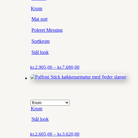
Krom
Mat sort
Poleret Messing
Sortkrom
Stål look
Prisinterval:
kr.
2.905,00
–
kr.
7.680,00
kr.2.905,00
til
Krom
kr.7.680,00
Stål look
Prisinterval:
kr.
2.605,00
–
kr.
3.620,00