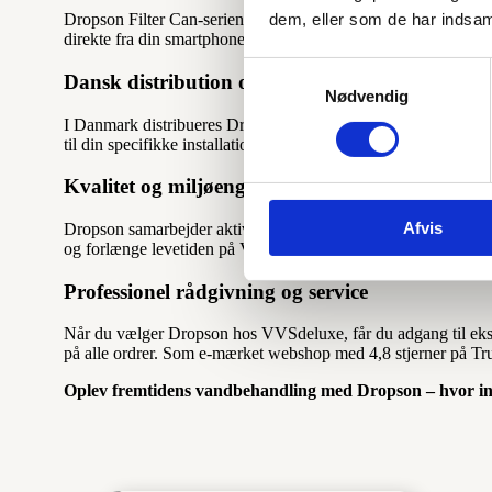
dem, eller som de har indsaml
Dropson Filter Can-serien tilbyder avanceret vandfiltrering m
direkte fra din smartphone, så du altid ved, hvornår det er tid
Samtykkevalg
Dansk distribution og service
Nødvendig
I Danmark distribueres Dropson-produkter gennem Golan Pipe S
til din specifikke installation inden for 24 timer, så du får præ
Kvalitet og miljøengagement
Afvis
Dropson samarbejder aktivt med miljøorganisationer som Ambie
og forlænge levetiden på VVS-installationer. Dette gør Dropson
Professionel rådgivning og service
Når du vælger Dropson hos VVSdeluxe, får du adgang til ekspert
på alle ordrer. Som e-mærket webshop med 4,8 stjerner på Trus
Oplev fremtidens vandbehandling med Dropson – hvor inn