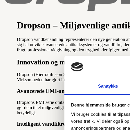
Dropson – Miljøvenlige anti
Dropson vandbehandling repræsenterer den nye generation af m
sig i at udvikle avancerede antikalksystemer og vandfiltre, de
fragt, professionel rådgivning og den tryghed, der følger med
Innovation og miljøansvar i vandbeha
Dropson (Hierrodifusion SL) er akkrediteret som innovativ SM
Virksomheden har gjort innovation, effektivitet og miljørespekt
Samtykke
Avancerede EMI-antikalksystemer
Dropsons EMI-serie omfatter modeller fra EMI 2500 til EMI 9000
Denne hjemmeside bruger c
gør dem til et miljøvenligt alternativ til traditionelle blødgø
betydeligt.
Vi bruger cookies til at tilpas
vores trafik. Vi deler også 
Intelligent vandfiltrering med digital kontrol
annonceringspartnere og anal