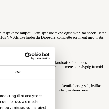
espekt for miljøet. Dette spanske teknologiselskab har specialiseret
hjem. Hos VVSdeluxe finder du Dropsons komplette sortiment med gratis
 understreger deres position som teknologisk frontløber.
dine installationer, men også bidrager til en mere bæredygtig fremtid.
Om
digitale antikalksystemer fungerer uden kemikalier og salt, hvilket
dere og husholdningsapparater, hvilket forlænger deres levetid
 medier og til at analysere
nden for sociale medier,
e oplysninger, du har givet