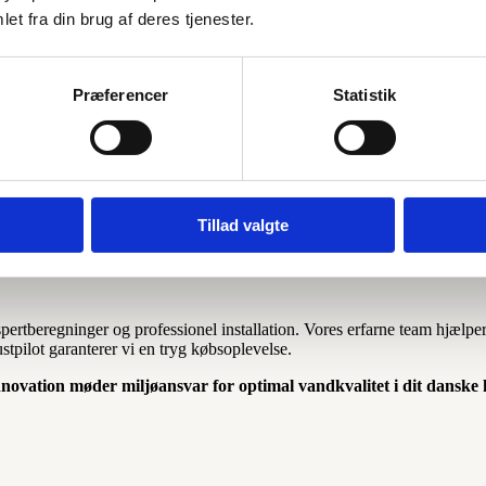
et fra din brug af deres tjenester.
ed kapaciteter på 300L og 600L pakkeløsninger. Det innovative Dropson 
 til udskiftning. CrystalDrink-systemet kombinerer filterkande med avance
Præferencer
Statistik
ystems i Middelfart, hvilket sikrer lokal service og support. Virksomh
cis den løsning, dit hjem har brug for.
Tillad valgte
nte Europeo for at skabe plastikfrie marine økosystemer. Deres produk
 til det ideelle valg for miljøbevidste danske familier.
beregninger og professionel installation. Vores erfarne team hjælper di
tpilot garanterer vi en tryg købsoplevelse.
ovation møder miljøansvar for optimal vandkvalitet i dit danske 