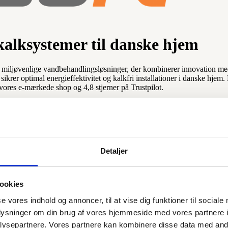
kalksystemer til danske hjem
iljøvenlige vandbehandlingsløsninger, der kombinerer innovation med r
r sikrer optimal energieffektivitet og kalkfri installationer i danske 
 vores e-mærkede shop og 4,8 stjerner på Trustpilot.
ndling
V af det spanske ministerium for økonomi og konkurrenceevne, hvilket
 til sine kerneprincipper og udvikler løsninger, der ikke kun beskytter 
Detaljer
, designet til forskellige boligstørrelser og vandforbrugstyper. Disse 
ookies
ringsanlæg. Systemerne forhindrer kalkaflejringer i rør, varmtvandsbehol
se vores indhold og annoncer, til at vise dig funktioner til sociale
oplysninger om din brug af vores hjemmeside med vores partnere i
ysepartnere. Vores partnere kan kombinere disse data med andr