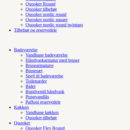
Quooker Round
Quooker tilbehør
Quooker nordic round
Quooker nordic square
Quooker nordic round twintaps
Tilbehør og reservedele
Badeværelse
Vandhane badeværelse
Håndvaskarmatur med bruser
Brusearmaturer
Brusesæt
Spejl til badeværelse
Toiletsæder
Bidet
Bundventil håndvask
Pungvandlås
Paffoni reservedele
Køkken
Vandhane køkken
Quooker tilbehør
Quooker
Quooker Flex Round