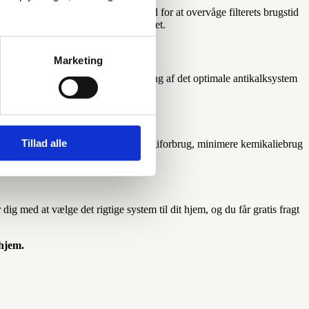
Control-system giver dig mulighed for at overvåge filterets brugstid
ret filtrering for optimal vandkvalitet.
Marketing
eden tilbyder professionel beregning af det optimale antikalksystem
Tillad alle
ter er designet til at reducere energiforbrug, minimere kemikaliebrug
g med at vælge det rigtige system til dit hjem, og du får gratis fragt
hjem.