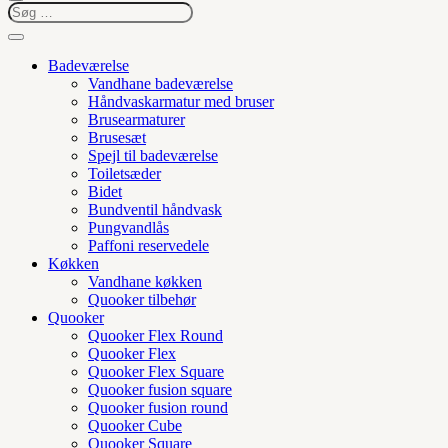
Badeværelse
Vandhane badeværelse
Håndvaskarmatur med bruser
Brusearmaturer
Brusesæt
Spejl til badeværelse
Toiletsæder
Bidet
Bundventil håndvask
Pungvandlås
Paffoni reservedele
Køkken
Vandhane køkken
Quooker tilbehør
Quooker
Quooker Flex Round
Quooker Flex
Quooker Flex Square
Quooker fusion square
Quooker fusion round
Quooker Cube
Quooker Square