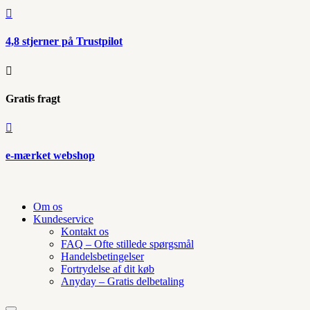

4,8 stjerner på Trustpilot

Gratis fragt

e-mærket webshop
Om os
Kundeservice
Kontakt os
FAQ – Ofte stillede spørgsmål
Handelsbetingelser
Fortrydelse af dit køb
Anyday – Gratis delbetaling