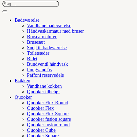
Badeværelse
Vandhane badeværelse
Håndvaskarmatur med bruser
Brusearmaturer
Brusesæt
Spejl til badeværelse
Toiletsæder
Bidet
Bundventil håndvask
Pungvandlås
Paffoni reservedele
Køkken
Vandhane køkken
Quooker tilbehør
Quooker
Quooker Flex Round
Quooker Flex
Quooker Flex Square
Quooker fusion square
Quooker fusion round
Quooker Cube
Quooker Square