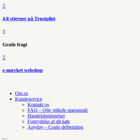

4,8 stjerner på Trustpilot

Gratis fragt

e-mærket webshop
Om os
Kundeservice
Kontakt os
FAQ – Ofte stillede spørgsmål
Handelsbetingelser
Fortrydelse af dit køb
Anyday – Gratis delbetaling