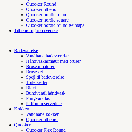
Quooker Round
Quooker tilbehør
Quooker nordic round
Quooker nordic square
Quooker nordic round twintaps
Tilbehør og reservedele
Badeværelse
Vandhane badeværelse
Håndvaskarmatur med bruser
Brusearmaturer
Brusesæt
Spejl til badeværelse
Toiletsæder
Bidet
Bundventil håndvask
Pungvandlås
Paffoni reservedele
Køkken
Vandhane køkken
Quooker tilbehør
Quooker
Quooker Flex Round