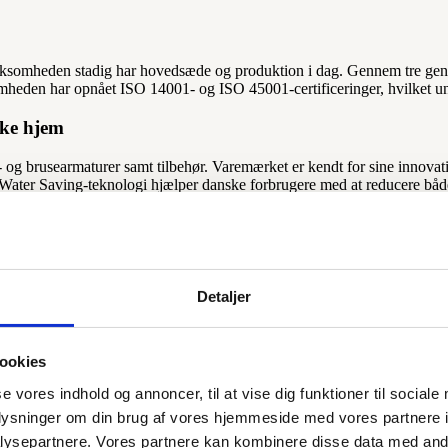
rksomheden stadig har hovedsæde og produktion i dag. Gennem tre gener
somheden har opnået ISO 14001- og ISO 45001-certificeringer, hvilket u
ske hjem
- og brusearmaturer samt tilbehør. Varemærket er kendt for sine inno
gy Water Saving-teknologi hjælper danske forbrugere med at reducere b
funktionalitet og æstetik. Varemærket tilbyder armaturer i forskellige
italienske designteam skaber produkter, der både følger internationale tre
Detaljer
n italiensk designkvalitet, men også dansk kundeservice og tryghed. 
ookies
 sikrer dig den bedste købsoplevelse. Med 4
,8 stjerner på Trustpilot
ka
se vores indhold og annoncer, til at vise dig funktioner til sociale
dition møder moderne dansk livsstil. Udforsk vores udvalg og find 
oplysninger om din brug af vores hjemmeside med vores partnere i
ysepartnere. Vores partnere kan kombinere disse data med andr