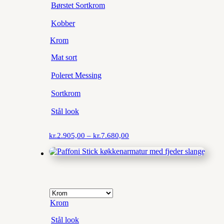
Børstet Sortkrom
Kobber
Krom
Mat sort
Poleret Messing
Sortkrom
Stål look
Prisinterval:
kr.
2.905,00
–
kr.
7.680,00
kr.2.905,00
til
Krom
kr.7.680,00
Stål look