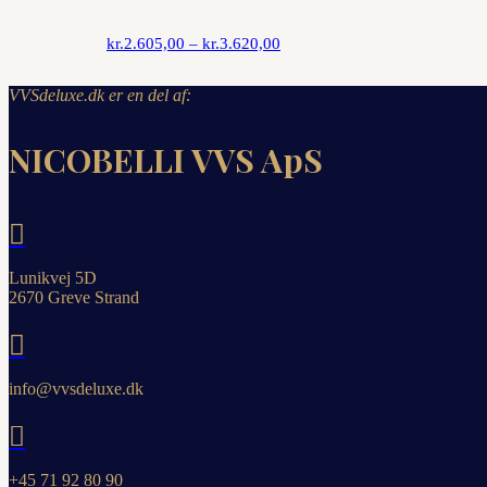
Prisinterval:
kr.
2.605,00
–
kr.
3.620,00
kr.2.605,00
VVSdeluxe.dk er en del af:
til
NICOBELLI VVS ApS
kr.3.620,00

Lunikvej 5D
2670 Greve Strand

info@vvsdeluxe.dk

+45 71 92 80 90