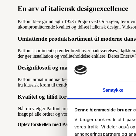
En arv af italiensk designexcellence
Paffoni blev grundlagt i 1953 i Pogno ved Orta-søen, hvor vi
ukompromitterende kvalitet og tidløst italiensk design. Virk
Omfattende produktsortiment til moderne dan
Paffonis sortiment spænder bredt over badeværelses-, køkken
der gør installation og vedligeholdelse enklere. Deres Ener
Designfilosofi og materialevalg
Paffoni armatur udmærker sig ved sin perfekte balance mellem 
fra klassisk krom til trendy matsort og børstet stål-look. Det 
Samtykke
Kvalitet og tillid for danske kunder
Når du vælger Paffoni armatur hos VVSdeluxe, får du ikke ku
Denne hjemmeside bruger c
fragt
på alle ordrer og vores status som
e-mærket webshop
,
Vi bruger cookies til at tilpas
Oplev forskellen med Paffoni armatur – hvor italiensk tra
vores trafik. Vi deler også 
annonceringspartnere og anal