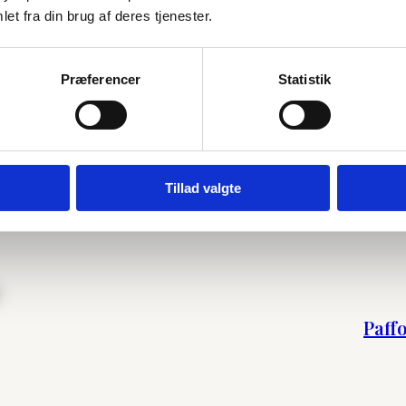
et fra din brug af deres tjenester.
Præferencer
Statistik
P
Tillad valgte
Paffo
Paff