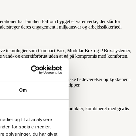
ationer har familien Paffoni bygget et varemærke, der står for
nderstreger deres engagement i miljøansvar og arbejdssikkerhed.
vative teknologier som Compact Box, Modular Box og P Box-systemer,
åde vand- og energiforbrug uden at gå på kompromis med komforten.
 overflader, der passer til moderne danske badeværelser og køkkener –
nds og respekterer tidløse designprincipper.
Om
Vores
5 års garanti
på alle Paffoni-produkter, kombineret med
gratis
n du handle med tillid.
 medier og til at analysere
det perfekte armatur til dit hjem.
nden for sociale medier,
e oplysninger, du har givet